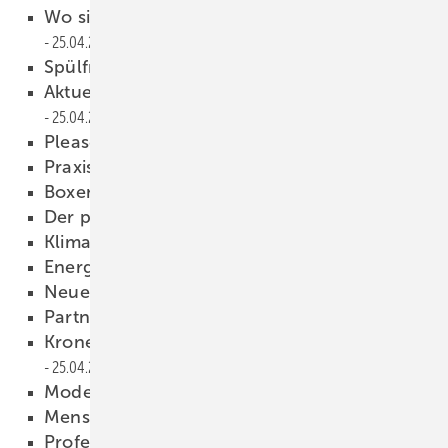
Wo sind die elf Fehler dieser Installation?
25.04.2013
Spülfristen nicht ­geregelt?
25.04.2013
Aktuelle Übersicht auf sbz-online.de
25.04.2013
Please like us!
25.04.2013
Praxisnahe Seminare
25.04.2013
Boxenstopp Heizen & Kühlen
25.04.2013
Der perfekte ­Handwerksbetrieb
25.04.2013
Klimatechnik-Akademie eröffnet
25.04.2013
Energiewende im ­Gewerbebau
25.04.2013
Neue Ansprüche ans Bad
25.04.2013
Partner- und Bonusprogramm
25.04.2013
Kronenbach-Armaturen im Sortiment
25.04.2013
Modernisierungsoffensive
25.04.2013
Menschen
25.04.2013
Professor Mundus gestorben
25.04.2013