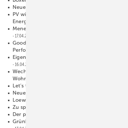
18.04.2013
Neuerungen im Management
18.04.2013
PV wird tragende Säule der
Energieversorgung
17.04.2013
Menerga gehört zur Systemair-Gruppe
17.04.2013
Goodwin neuer CEO von Sentinel
Performance Solutions
17.04.2013
Eigentümerwechsel bei Drexel & Weiss
16.04.2013
Wechsel beim Bundesverband
Wohnungslüftung
15.04.2013
Let's twist again
15.04.2013
Neue Umsatzbestmarke erreicht
15.04.2013
Loew folgt auf Wennrich
15.04.2013
Zu spät...
14.04.2013
Der perfekte Handwerksbetrieb
13.04.2013
Grünbeck Forum unter neuer Leitung