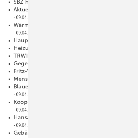
SBZ heißt — wissen was läuft!
09.04.2013
Aktuelle Übersicht auf sbz-online.de
09.04.2013
Wärmespeicher und Prozesswärme
09.04.2013
Hauptversammlung
09.04.2013
Heizung und Wasser optimieren
09.04.2013
TRWI + Hygiene
09.04.2013
Gegen den Trend
09.04.2013
Fritz-Wilhelm Pahl ­geehrt
09.04.2013
Menschen
09.04.2013
Blauer Engel für ­Öko-Heizungen
09.04.2013
Kooperation bei Technologie und Vertrieb
09.04.2013
Hansa-Tochter KWC übernommen
09.04.2013
Gebäudekonfigurator im Internet