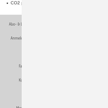
CO2 per Röhre ins All
01.04.2013
Abo- & Leserservice
AGB
Alle Inhalte chronologisch
Anmelden
Anmeldung & Registrierung
Newsletter
Datenschutz
E-Paper
Editor's choice
Fachbeiträge
Gentner Verlag
Impressum
Karriere bei Gentner
Team
Mediaservice
Mitgliedschaften und Engagement
Montagezeiten Heizung
Montagezeiten Sanitär