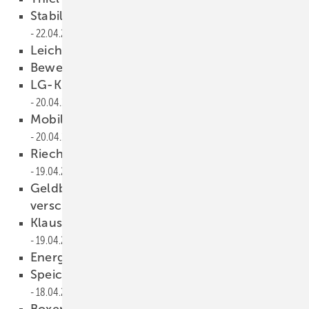
Stabiler Umsatz, gesteigerte Exporte
22.04.2013
Leichtes Umsatzplus
22.04.2013
Bewerbungsgespräch
21.04.2013
LG-Klimatechnik Akademie eröffnet
20.04.2013
Mobile Energie mit Schweizer Wurzeln
20.04.2013
Riechel ist neuer DVGW-Vizepräsident
19.04.2013
Geldbußen gegen Flüssiggaskartell
verschärft
19.04.2013
Klaus Grohe bleibt Aufsichtsratvorsitzender
19.04.2013
Energiewende im Gewerbebau
19.04.2013
Speicher-Förderung startet im Mai
18.04.2013
Boxenstopp Heizen & Kühlen