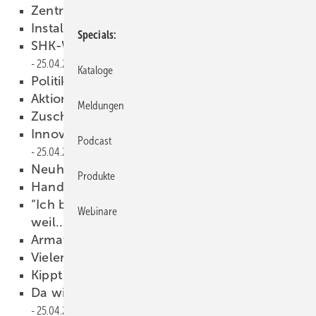
Zentrale Wärmeerzeuger
25.04.2013
Installationskomponenten
25.04.2013
Specials
SHK-Weißbier-Index legt weiter zu
25.04.2013
Kataloge
Politik-Spitze im Verbandshaus
25.04.2013
Aktion statt Reaktion
25.04.2013
Meldungen
Zuschüsse für Mikro-KWK
25.04.2013
Innovative Technik durch das Handwerk
Podcast
25.04.2013
Neuheiten-Katalog erschienen
25.04.2013
Produkte
Handwerk steigert Gebäudewert
25.04.2013
“Ich bin Mitglied der Berufsorganisation,
Webinare
weil...
25.04.2013
Armaturen und Accessoires
25.04.2013
Vielen Dank für ­Ihre Leserbriefe
25.04.2013
Kippt Erdgas die ­Energiewende?
25.04.2013
Da wird die ganze Branche diffamiert
25.04.2013