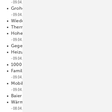
09.04.2013
Grohe und Joyou wachsen zusammen
09.04.2013
Wieder in ­Familienbesitz
09.04.2013
Thermapipe übernommen
09.04.2013
Hohe Verluste — Bosch steigt aus
09.04.2013
Gegendarstellung
09.04.2013
Heizungswirtschaft leicht gewachsen
09.04.2013
1000 neue Produkte
09.04.2013
Familienunternehmen in vierter Generation
09.04.2013
Mobiheat startet Modernisierungsoffensive
09.04.2013
Baier ist Geschäftsführer
08.04.2013
Wärmespeicher und Prozesswärme im Fokus
08.04.2013