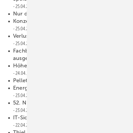
25.04.2013
Nur die dümmsten Kälber
25.04.2013
Konzernergebnis entspricht Prognose
25.04.2013
Verluste reduziert, positive Erwartungen
25.04.2013
Fachbereich Flächenheizung neu
ausgerichtet
24.04.2013
Höhere Fördersätze bei Klimaschutz-Plus
24.04.2013
Pelletpreis im April gesunken
23.04.2013
Energietechnik-Haus zu besichtigen
23.04.2013
52. Niederlassung in Lüneburg eröffnet
23.04.2013
IT-Sicherheit bei Mikro-KWK-System
22.04.2013
Thiel wechselt zu Buderus
22.04.2013