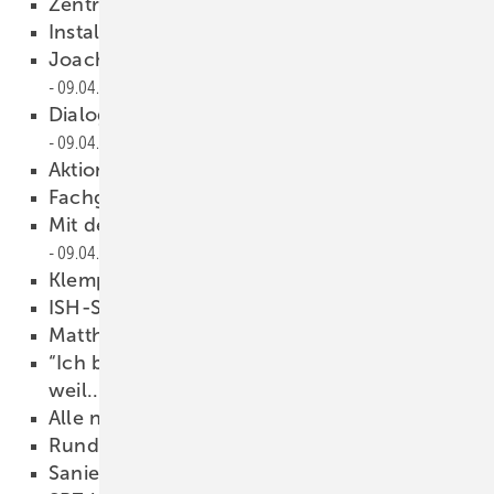
Zentrale Wärmeerzeuger
09.04.2013
Installationstechnik
09.04.2013
Joachim Eulenstein verabschiedet
09.04.2013
Dialog zwischen Politik und Fachhandwerk
09.04.2013
Aktionstage der Innung
09.04.2013
Fachgruppe Klempnerei
09.04.2013
Mit dem Umweltminister im Gespräch
09.04.2013
Klempnertreff
09.04.2013
ISH-Stand als Infobörse
09.04.2013
Matthias Köfer für Deutschland
09.04.2013
“Ich bin Mitglied der Berufsorganisation,
weil...
09.04.2013
Alle neuen Badkeramikserien
09.04.2013
Rund um den Waschplatz
09.04.2013
Sanierung nach Fahrplan
09.04.2013