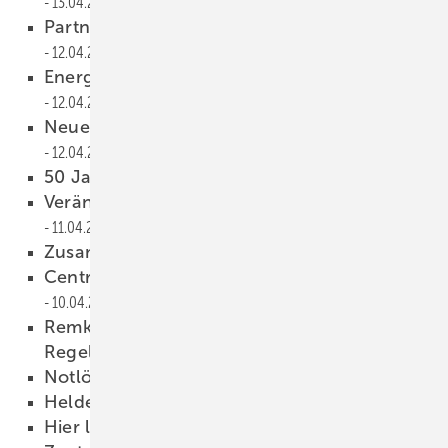
13.04.2013
Partner- und Bonusprogramm gestartet
12.04.2013
Energiekosten beeinflussen Heizverhalten
12.04.2013
Neue Ansprüche ans Badezimmer
12.04.2013
50 Jahre Kessel
11.04.2013
Veränderungen im Uponor-Vorstand
11.04.2013
Zusammenarbeit gestärkt
11.04.2013
Centrosolar bildet Energieberater aus
10.04.2013
Remko-Wärmepumpen mit Schüco-
Regelung
10.04.2013
Notlösung
09.04.2013
Heldenhaft
09.04.2013
Hier lauert die Verjährungsfalle
09.04.2013