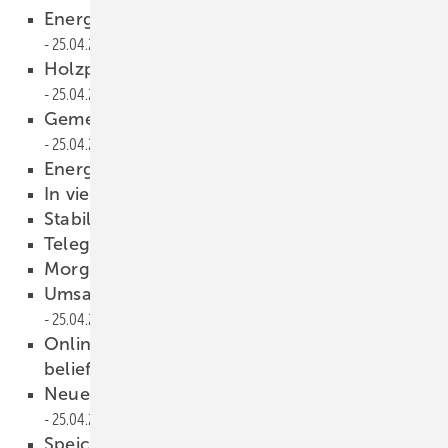
Energiekosten beeinflussen ­Heizverhalten
25.04.2013
Holzpellet-BHKW fürs Energiedorf
25.04.2013
Gemeinsam für mehr Eigenverbrauch
25.04.2013
Energiewende-Index negativ
25.04.2013
In vierter Generation aktiv
25.04.2013
Stabiler Umsatz
25.04.2013
Telegramm
25.04.2013
Morgenluft gewittert
25.04.2013
Umsatz ­steigt weiter im Rekordtempo
25.04.2013
Online-Händler will auch Handwerk
beliefern
25.04.2013
Neuer Vorstand mit neuem Programm
25.04.2013
Speicher-Förderung greift ab Mai