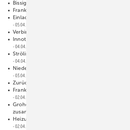
Bissig?
07.04.2013
Franke startet Wissenstour
06.04.2013
Einladung zur Hauptversammlung
05.04.2013
Verbindungstechnik ist gefragt
05.04.2013
Innotech Solar fährt Produktion hoch
04.04.2013
Strölin leitet Vertriebsbereich Süd
04.04.2013
Niedermayer wechselt in MHG-Aufsichtsrat
03.04.2013
Zurück in Familienbesitz
03.04.2013
Franke kauft Hansa-Tochter KWC
02.04.2013
Grohe und Joyou wachsen enger
zusammen
02.04.2013
Heizungswirtschaft leicht gewachsen
02.04.2013