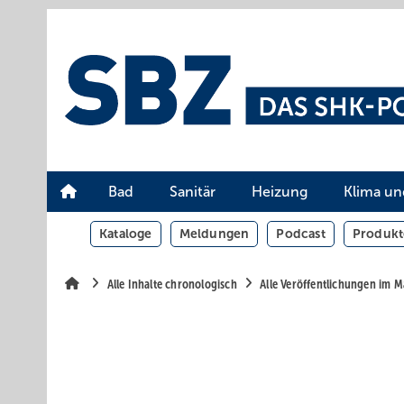
Springe
Springe
Springe
auf
auf
auf
Hauptinhalt
Hauptmenü
SiteSearch
Bad
Sanitär
Heizung
Klima un
Kataloge
Meldungen
Podcast
Produkt
Alle Inhalte chronologisch
Alle Veröffentlichungen im 