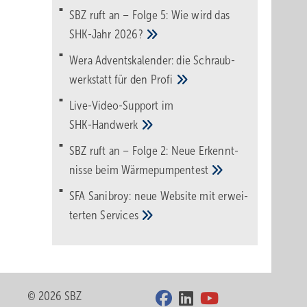
SBZ ruft an – Folge 5: Wie wird das
SHK-Jahr
2026?
Wera Adventskalender: die Schraub­
werk­statt für den
Pro­fi
Live-Video-Support im
SHK-Handwerk
SBZ ruft an – Folge 2: Neue Erkennt­
nisse beim
Wärme­pumpen­test
SFA Sanibroy: neue Web­site mit erwei­
terten
Services
© 2026 SBZ