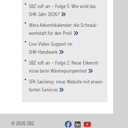
SBZ ruft an – Folge 5: Wie wird das
SHK-Jahr
2026?
Wera Adventskalender: die Schraub­
werk­statt für den
Pro­fi
Live-Video-Support im
SHK-Handwerk
SBZ ruft an – Folge 2: Neue Erkennt­
nisse beim
Wärme­pumpen­test
SFA Sanibroy: neue Web­site mit erwei­
terten
Services
© 2026 SBZ