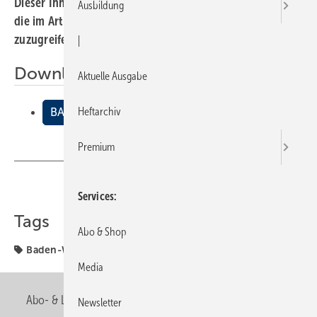
Dieser Inhalt liegt nur als PDF-Datei vor. Bitte öffnen Sie
Ausbildung
die im Artikel verlinkte Datei, um auf den Inhalt
zuzugreifen.
|
Downloads:
Aktuelle Ausgabe
Heftarchiv
BADEN-WÜRTTEMBERG
Premium
Teilen
Link kopieren
Services
Tags
Abo & Shop
Baden-Württemberg
Fachverbände
Media
Abo- & Leserservice
AGB
Alle Inhalte chronologisch
Newsletter