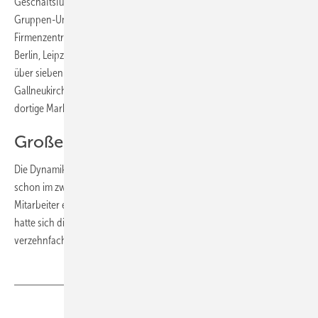
Geschäftsführer auch künftig langfristig Verantwortung im neuen
Gruppen-Unternehmen von Viessmann tragen. Neben der
Firmenzentrale in Deutschland gibt es weitere drei Niederlassungen in
Berlin, Leipzig und Parchim. Darüber hinaus verfügt das Unternehmen
über sieben Stützpunkte. In Österreich befindet sich die Zentrale in
Gallneukirchen bei Linz mit Niederlassungen in Wien und in Graz. Der
dortige Markt wird seit 2013 intensiv bearbeitet.
Große Geschäftsdynamik
Die Dynamik von kke wird bereits an der Umsatzentwicklung deutlich,
schon im zweiten Jahr nach Gründung erwirtschafteten die 24
Mitarbeiter einen Umsatz von knapp 1,8 Mio. Euro, nach 15 Jahren
hatte sich dieser Wert auf mehr als 20 Millionen Euro mehr als
verzehnfacht.
Teilen
Link kopieren