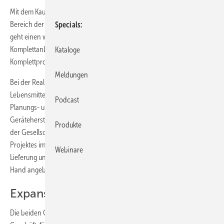
Mit dem Kauf der Gesellschaft baut Viessmann seine Kompetenz im
Bereich der Kühlsysteme für den Lebensmitteleinzelhandel aus und
Specials
geht einen weiteren wichtigen Schritt auf dem Weg zum
Komplettanbieter für Kältetechnik – vergleichbar dem
Kataloge
Komplettprogramm in der Heiztechnik.
Meldungen
Bei der Realisierung mehrerer Projekte für den
Lebensmitteleinzelhandel hat die Zusammenarbeit zwischen dem
Podcast
Planungs- und Installations-Unternehmen kke sowie dem
Gerätehersteller Viessmann reibungslos funktioniert. Durch den Kauf
Produkte
der Gesellschaft können künftig alle Punkte bei der Realisierung eines
Projektes im Lebensmitteleinzelhandel von der Planung, über die
Webinare
Lieferung und Installation der Kühlmöbel sowie der Service aus einer
Hand angeboten werden.
Expansion nach Österreich
Die beiden Gründer König und Straßburger werden als