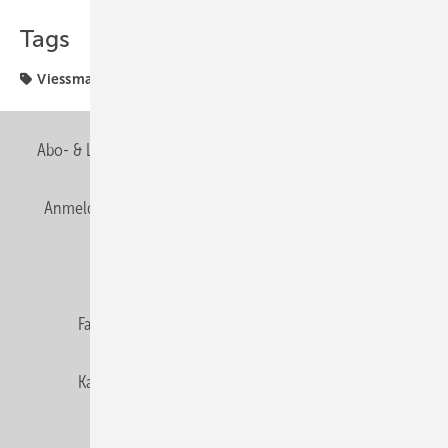
Tags
Viessmann
Abo- & Leserservice
AGB
Alle Inhalte chronologisch
Anmelden
Anmeldung & Registrierung
Newsletter
Datenschutz
E-Paper
Editor's choice
Fachbeiträge
Gentner Verlag
Impressum
Karriere bei Gentner
Team
Mediaservice
Mitgliedschaften und Engagement