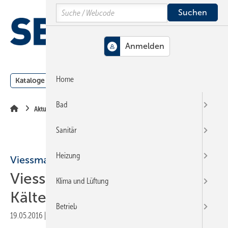
Springe
Springe
Springe
Search
auf
auf
auf
Hauptinhalt
Hauptmenü
SiteSearch
MENÜ
Home
Kataloge
Meldungen
Podcast
Produkte
Webin
Bad
Aktuelle Meldung
Sanitär
Heizung
Viessmann
Viessmann übernimmt
Klima und Lüftung
Kältespezialisten kke
Betrieb
19.05.2016
|
Druckvorschau