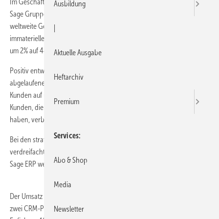
Im Geschäftsjahr 2012/13 belief sich der weltweite Gesamtumsatz der
Ausbildung
Sage Gruppe auf 637,6 Millionen Euro und stieg organisch um 4%. Der
weltweite Gewinn vor Steuern, Zinsen und Abschreibungen auf
|
immaterielle Vermögensgegenstände (EBITA) stieg währungsbereinigt
um 2% auf 447,2 Millionen Euro.
Aktuelle Ausgabe
Positiv entwickelte sich die weltweite Kundenzahl, die im
Heftarchiv
abgelaufenen Geschäftsjahr um rund 256.000 neue mittelständische
Kunden auf über 6 Millionen Unternehmen anstieg. Die Quote der
Premium
Kunden, die ihre Verträge im abgelaufenen Geschäftsjahr erneuert
haben, verbesserte sich zudem von 81 auf 82%.
Services
Bei den strategischen Produkt-Linien Sage One und Sage ERP X3
verdreifachte sich die Zahl der Sage One Kunden bzw. verzeichnete
Abo & Shop
Sage ERP weltweit ein Wachstum von 12%.
Media
Der Umsatz in Deutschland bleibt stabil. Aufgrund des Verkaufs von
zwei CRM-Produkten im Frühjahr 2013 sank der Gesamtumsatz leicht:
Newsletter