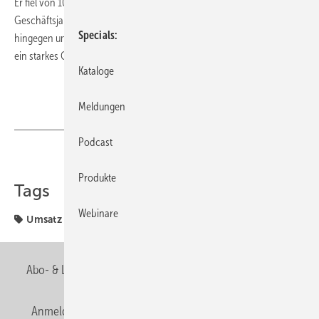
Er fiel von 101,8 auf 101,1 Millionen Euro im abgelaufenen
Geschäftsjahr 2012/13. Ohne diesen Effekt stieg der Umsatz organisch
Specials
hingegen um 1%. Grund für das relativ geringe Wachstum war auch
ein starkes Geschäftsjahr 2011/12.
Kataloge
Meldungen
Podcast
Teilen
Link kopieren
Produkte
Tags
Webinare
Umsatz
Abo- & Leserservice
AGB
Alle Inhalte chronologisch
Anmelden
Anmeldung & Registrierung
Newsletter