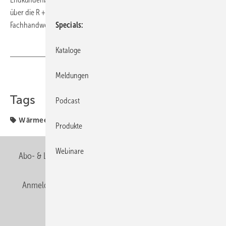
über die R + F-Niederlassungen sowie über interessierte
Fachhandwerker verteilt.
Specials
Kataloge
Meldungen
Teilen
Link kopieren
Tags
Podcast
Wärmeerzeugung
Produkte
Webinare
Abo- & Leserservice
AGB
Alle Inhalte chronologisch
Anmelden
Anmeldung & Registrierung
Newsletter
Datenschutz
E-Paper
Editor's choice