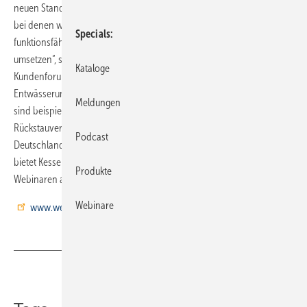
neuen Standort für interaktive und abwechslungsreiche Schulungen,
bei denen wir die Teilnehmer aktiv miteinbeziehen. An zahlreichen
Specials
funktionsfähigen Produkten können sie ihr Wissen direkt in die Praxis
umsetzen“, so Schreck. Mit den Seminaren im Hamburger
Kataloge
Kundenforum spricht Kessel alle Zielgruppen der
Entwässerungstechnik an. Für Handwerker besonders interessant
Meldungen
sind beispielsweise Seminare zu Einbau, Funktion und Wartung von
Rückstauverschlüssen und Hebeanlagen. Kundenforen in
Podcast
Deutschland und Österreich. Zusätzlich zu den Seminaren vor Ort
bietet Kessel ein breites Spektrum an E-Learning-Modulen und
Produkte
Webinaren an unter
Webinare
www.weiterbildung.kessel.de
Teilen
Link kopieren