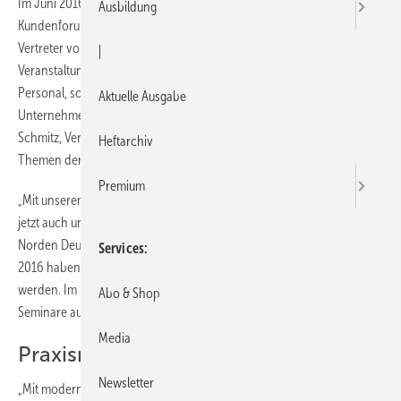
Im Juni 2016 eröffnete die Kessel AG in Hamburg ihr sechstes
Ausbildung
Kundenforum. Rund 40 Architekten, Planer, Installateure sowie
Vertreter von Innungen, Berufsschulen und Behörden kamen zu der
|
Veranstaltung. Alexander Kessel, Vorstand Vertrieb, Marketing und
Personal, sowie Marketingleiter Reinhard Späth informierten zum
Aktuelle Ausgabe
Unternehmen und dem Aus- und Weiterbildungsangebot. Ingo
Schmitz, Vertriebsleiter Nord-Ost, erläuterte Details zu aktuellen
Heftarchiv
Themen der Entwässerungstechnik.
Premium
„Mit unserem zentral in Hamburg gelegenen Kundenforum bieten wir
jetzt auch unseren Kunden, Partnern und allen Interessierten im
Norden Deutschlands Präsenzseminare ohne weite Anreise an. Für
Services
2016 haben wir bereits zwölf Seminare geplant, die hier stattfinden
werden. Im kommenden Jahr werden wir unser Angebot auf 24
Abo & Shop
Seminare ausweiten“, erklärt Schulungsleiter Stephan Schreck.
Media
Praxisnah und interaktiv lernen
Newsletter
„Mit modernen Whiteboards und Nodes sorgen wir an unserem