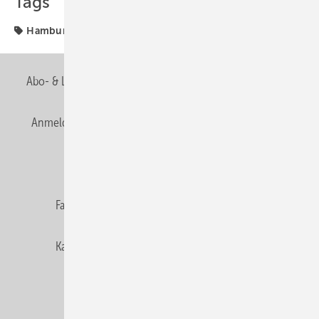
Tags
Hamburg
Kundenforum
Abo- & Leserservice
AGB
Alle Inhalte chronologisch
Anmelden
Anmeldung & Registrierung
Newsletter
Datenschutz
E-Paper
Editor's choice
Fachbeiträge
Gentner Verlag
Impressum
Karriere bei Gentner
Team
Mediaservice
Mitgliedschaften und Engagement