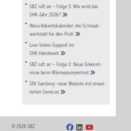
SBZ ruft an – Folge 5: Wie wird das
SHK-Jahr
2026?
Wera Adventskalender: die Schraub­
werk­statt für den
Pro­fi
Live-Video-Support im
SHK-Handwerk
SBZ ruft an – Folge 2: Neue Erkennt­
nisse beim
Wärme­pumpen­test
SFA Sanibroy: neue Web­site mit erwei­
terten
Services
© 2026 SBZ