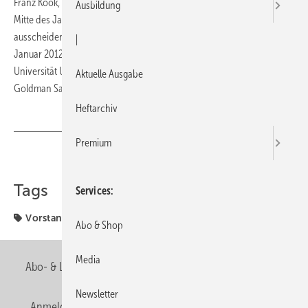
Franz Kook, langjähriger Vorstandsvorsitzende der Duravit AG wird
Ausbildung
Mitte des Jahres 65 Jahre und Ende 2011 aus diesem Amt
ausscheiden. Prof. Dr. Frank Richter soll den Vorstandsvorsitz zum 1.
|
Januar 2012 übernehmen. Der Siebenundvierzigjährige lehrt an der
Universität Ulm Betriebswirtschaft. Zuvor war er bei McKinsey
Aktuelle Ausgabe
Goldman Sachs tätig.
Heftarchiv
Premium
Teilen
Link kopieren
Tags
Services
Vorstand
Wechsel
Abo & Shop
Media
Abo- & Leserservice
AGB
Alle Inhalte chronologisch
Newsletter
Anmelden
Anmeldung & Registrierung
Newsletter