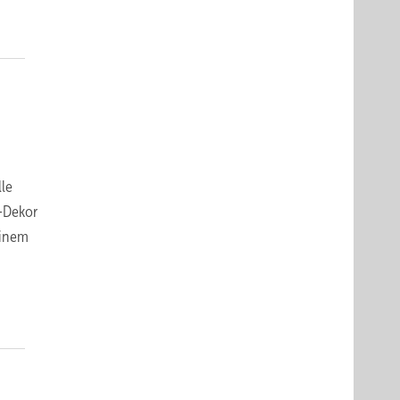
lle
s-Dekor
einem