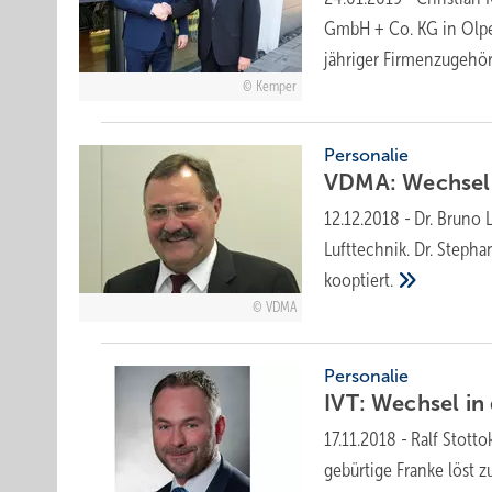
GmbH + Co. KG in Olpe.
jähriger Firmenzugehö
Kemper
Personalie
VDMA: Wechsel
12.12.2018
-
Dr. Bruno 
Lufttechnik. Dr. Steph
kooptiert.
VDMA
Personalie
IVT: Wechsel in
17.11.2018
-
Ralf Stotto
gebürtige Franke löst 