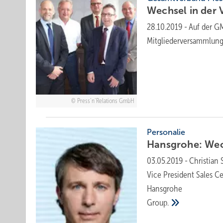
Wechsel in der
28.10.2019
-
Auf der G
Mitgliederversammlun
Press’n’Relations GmbH
Personalie
Hansgrohe: Wec
03.05.2019
-
Christian
Vice President Sales C
Hansgrohe
Group.