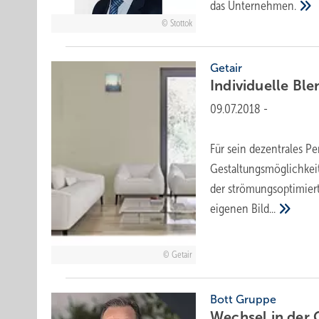
das
Unternehmen.
Stottok
Getair
Individuelle Bl
09.07.2018
-
Für sein dezentrales P
Gestaltungsmöglichkeit
der strömungsoptimier
eigenen
Bild...
Getair
Bott Gruppe
Wechsel in der