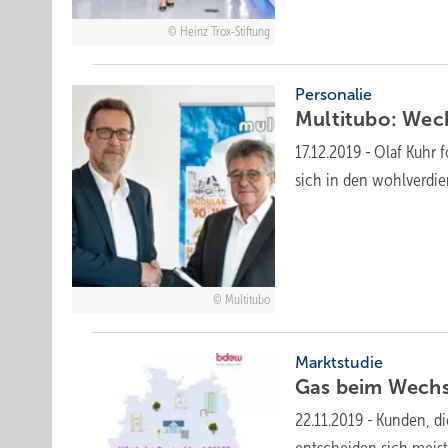
Heinz Trox-Stiftung
Personalie
Multitubo: Wec
17.12.2019
-
Olaf Kuhr f
sich in den wohlverdi
Multitubo
Marktstudie
Gas beim Wech
22.11.2019
-
Kunden, di