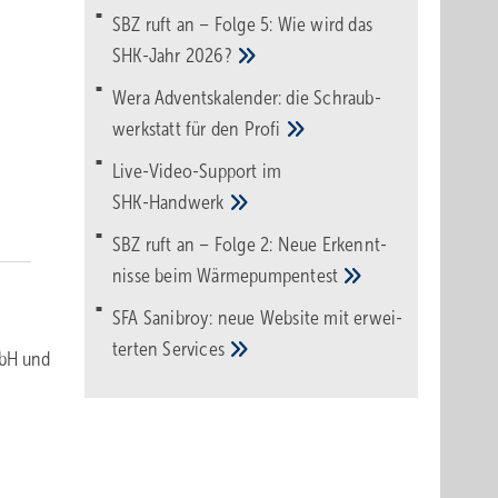
SBZ ruft an – Folge 5: Wie wird das
SHK-Jahr
2026?
Wera Adventskalender: die Schraub­
werk­statt für den
Pro­fi
Live-Video-Support im
SHK-Handwerk
SBZ ruft an – Folge 2: Neue Erkennt­
nisse beim
Wärme­pumpen­test
SFA Sanibroy: neue Web­site mit erwei­
terten
Services
mbH und