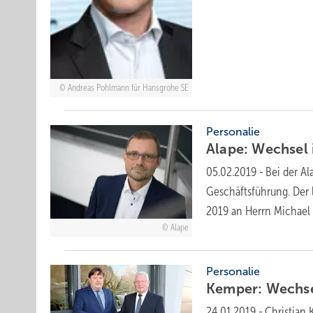
Andreas Pohlmann für Hansgrohe SE
Personalie
Alape: Wechsel 
05.02.2019
-
Bei der A
Geschäftsführung. Der 
2019 an Herrn Michae
Alape
Personalie
Kemper: Wechse
24.01.2019
-
Christian 