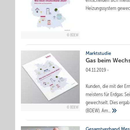
entscheiden sich meist
Heizungssystem
gewec
BDEW
Marktstudie
Gas beim Wech
04.11.2019
-
Kunden, die mit der Er
meistens für Erdgas: 
gewechselt. Dies ergab
BDEW
(BDEW).
Am...
Gesamtverband Mess