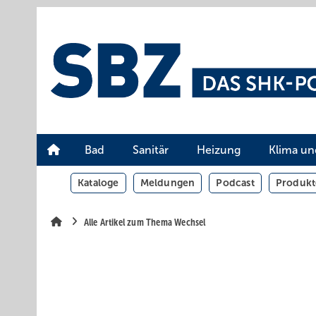
Springe
Springe
Springe
auf
auf
auf
Hauptinhalt
Hauptmenü
SiteSearch
Bad
Sanitär
Heizung
Klima un
Kataloge
Meldungen
Podcast
Produkt
Alle Artikel zum Thema Wechsel