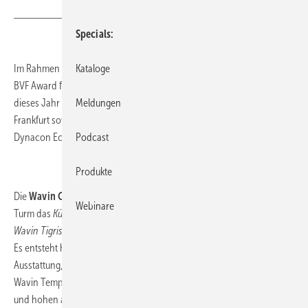
Specials
Kataloge
Im Rahmen des BVF-Symposiums in Köln wurde am 30. November der
BVF Award für das Jahr 2017 verliehen. Die begehrte Prämierung ging
Meldungen
dieses Jahr an die
Wavin GmbH
für das Projekt Henninger Turm in
Frankfurt sowie an
IMI Heimeier
für den Fußboden-Heizkreisverteiler
Podcast
Dynacon Eclipse.
Produkte
Die
Wavin GmbH
liefert für den im Umbau befindlichen Henninger
Webinare
Turm das
Kühlsystem Wavin Tempower
sowie die Anbindungsleitung
Wavin Tigris
. Das Frankfurter Wahrzeichen wird seit 2014 renoviert.
Es entsteht hochwertiger Wohnraum mit einer gehobenen
Ausstattung, zu der auch eine Klimadecke zählt. Die Systemlösungen
Wavin Tempower und Tigris sind auf die umfangreichen Bedürfnisse
und hohen architektonischen Ansprüche der Deckengestaltung