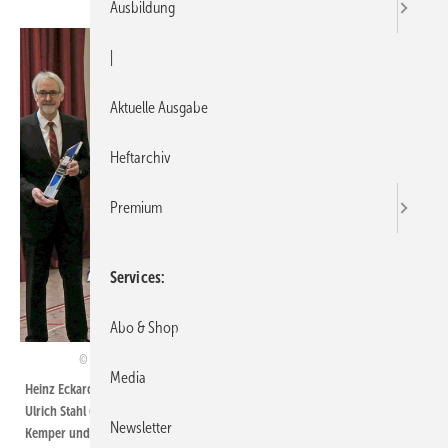
Ausbildung
|
Aktuelle Ausgabe
Heftarchiv
Premium
Services
Abo & Shop
Bundesverband Flächenheizungen und Flächenkühlungen e. V., Hagen
Media
Heinz Eckard Beele (IMI), Hans Arno Kloep (Querschiesser) als Laudator,
Ulrich Stahl (Vorstandsvorsitzender BVF e. V.), Michael Schuster, Christian
Newsletter
Kemper und Karl-Heinz Kramer (alle Wavin). (v.l.n.r.)