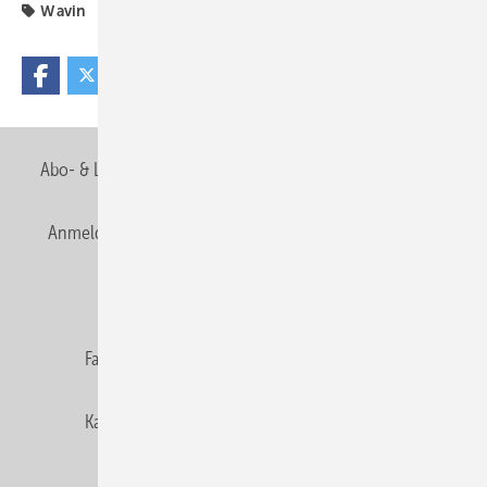
Wavin
Abo- & Leserservice
AGB
Alle Inhalte chronologisch
Anmelden
Anmeldung & Registrierung
Newsletter
Datenschutz
E-Paper
Editor's choice
Fachbeiträge
Gentner Verlag
Impressum
Karriere bei Gentner
Team
Mediaservice
Mitgliedschaften und Engagement