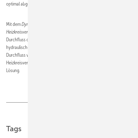
optimal abgestimmt.
Mit dem
Dynacon Eclipse
entwickelte
IMI Heimeier
einen
Fußboden-
Heizkreisverteiler mit automatischer Durchflussregelung
. Da Der
Durchfluss der einzelnen Heizkreise direkt in l/h eingestellt wird ist der
hydraulische Abgleich schnell und einfach erledigt. Der eingestellte
Durchfluss wird kontinuierlich angepasst. Dynacon Eclipse
Heizkreisverteiler sind dadurch eine zeit- und kostensparende
Lösung.
Teilen
Link kopieren
Tags