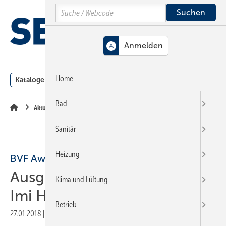
Springe
Springe
Springe
Search
auf
auf
auf
Hauptinhalt
Hauptmenü
SiteSearch
MENÜ
Home
Kataloge
Meldungen
Podcast
Produkte
Webin
Bad
Aktuelle Meldung
Sanitär
Heizung
BVF Award 2017
Ausgezeichnet: Wavin und
Klima und Lüftung
Imi Heimeier
Betrieb
27.01.2018
|
Druckvorschau