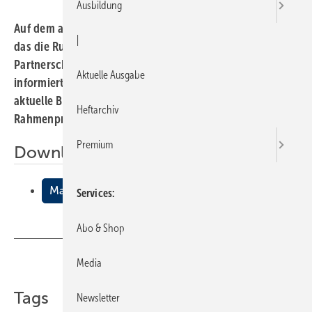
Ausbildung
Auf dem alle zwei Jahre stattfindenden Erdgas-Forum,
|
das die Ruhrgas AG und der ZVSHK in bewährter
Partnerschaft mittlerweile zum 12. Mal veranstalteten,
Aktuelle Ausgabe
informierten sich am 22./23. Juni 350 Fachbesucher über
aktuelle Branchenthemen. Der Höhepunkt, das
Heftarchiv
Rahmenprogramm begeisterte 650 Teilnehmer.
Premium
Downloads:
Marktpartnerschaft ist nach wie vor gefragt
Services
Abo & Shop
Media
Teilen
Link kopieren
Tags
Newsletter