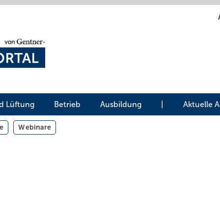
d Lüftung
Betrieb
Ausbildung
|
Aktuelle 
e
Webinare