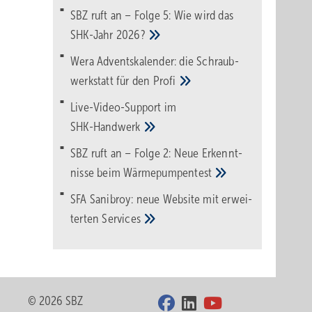
SBZ ruft an – Folge 5: Wie wird das
SHK-Jahr
2026?
Wera Adventskalender: die Schraub­
werk­statt für den
Pro­fi
Live-Video-Support im
SHK-Handwerk
SBZ ruft an – Folge 2: Neue Erkennt­
nisse beim
Wärme­pumpen­test
SFA Sanibroy: neue Web­site mit erwei­
terten
Services
© 2026 SBZ