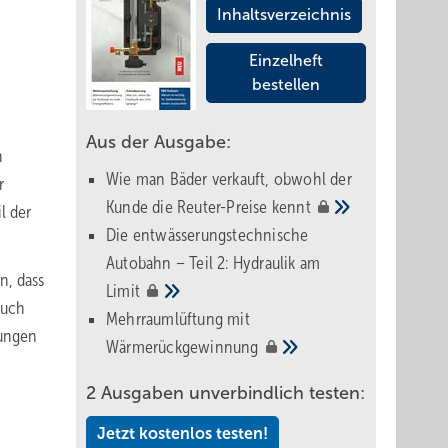
Inhaltsverzeichnis
Einzelheft
bestellen
Aus der Ausgabe:
n
Wie man Bäder verkauft, obwohl der
r
Kunde die Reuter-Preise
kennt
l der
Die entwässerungstechnische
Autobahn – Teil 2: Hydraulik am
n, dass
Limit
auch
Mehrraumlüftung mit
sungen
Wärmerückgewinnung
2 Ausgaben unverbindlich testen:
Jetzt kostenlos testen!