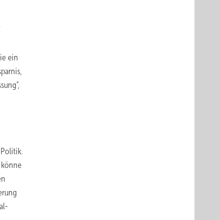
t
ie ein
parnis,
sung“,
olitik.
n könne
en
erung
al­