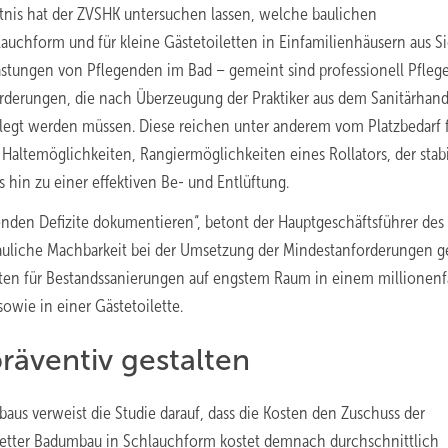
ntnis hat der ZVSHK untersuchen lassen, welche baulichen
auchform und für kleine Gästetoiletten in Einfamilienhäusern aus Si
astungen von Pflegenden im Bad – gemeint sind professionell Pfleg
orderungen, die nach Überzeugung der Praktiker aus dem Sanitärhan
egt werden müssen. Diese reichen unter anderem vom Platzbedarf 
altemöglichkeiten, Rangiermöglichkeiten eines Rollators, der stab
hin zu einer effektiven Be- und Entlüftung.
henden Defizite dokumentieren“, betont der Hauptgeschäftsführer des
auliche Machbarkeit bei der Umsetzung der Mindestanforderungen ge
ianten für Bestandssanierungen auf engstem Raum in einem millionenf
ie in einer Gästetoilette.
räventiv gestalten
aus verweist die Studie darauf, dass die Kosten den Zuschuss der
letter Badumbau in Schlauchform kostet demnach durchschnittlich