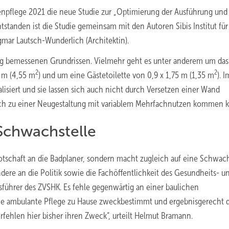
tenpflege 2021 die neue Studie zur „Optimierung der Ausführung und
tstanden ist die Studie gemeinsam mit den Autoren Sibis Institut für
r Lautsch-Wunderlich (Archi­tektin).
ig bemessenen Grundrissen. Vielmehr geht es unter anderem um das
2
2
0 m (4,55 m
) und um eine Gästetoilette von 0,9 x 1,75 m (1,35 m
). I
lisiert und sie lassen sich auch nicht durch Versetzen einer Wand
noch zu einer Neugestaltung mit variablem Mehrfachnutzen kommen 
 Schwachstelle
Botschaft an die Badplaner, sondern macht zugleich auf eine Schwach
dere an die Politik sowie die Fachöffentlichkeit des Gesundheits- u
führer des ZVSHK. Es fehle gegenwärtig an einer baulichen
ne ambulante Pflege zu Hause zweckbestimmt und ergebnisgerecht 
rfehlen hier bisher ihren Zweck“, urteilt Helmut Bramann.