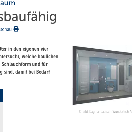
 Raum
sbaufähig
rschau
ter in den eigenen vier
tersucht, welche baulichen
n Schlauchform und für
g sind, damit bei Bedarf
Bild: Dagmar Lautsch-Wunderlich Ar