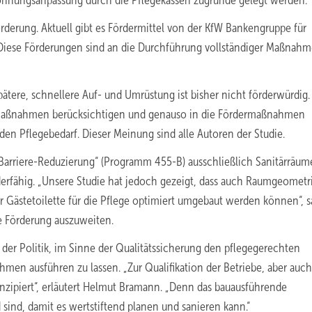
hnungsanpassung durch die Pflegekassen zugrunde gelegt werden.
rderung. Aktuell gibt es Fördermittel von der KfW Bankengruppe für
iese Förderungen sind an die Durchführung vollständiger Maßnahm
tere, schnellere Auf- und Umrüstung ist bisher nicht förderwürdig.
e Maßnahmen berücksichtigen und genauso in die Fördermaßnahmen
 Pflegebedarf. Dieser Meinung sind alle Autoren der Studie.
arriere-Reduzierung“ (Programm 455-B) ausschließlich Sanitärräum
erfähig. „Unsere Studie hat jedoch gezeigt, dass auch Raumgeometr
r Gästetoilette für die Pflege optimiert umgebaut werden können“, s
e Förderung auszuweiten.
 der Politik, im Sinne der Qualitätssicherung den pflegegerechten
men ausführen zu lassen. „Zur Qualifikation der Betriebe, aber auc
nzipiert“, erläutert Helmut Bramann. „Denn das bauausführende
ind, damit es wertstiftend planen und sanieren kann.“