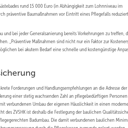
Gästebades rund 15 000 Euro (in Abhängigkeit zum Lohnniveau im
h präventive Baumaßnahmen vor Eintritt eines Pflegefalls reduzier
u und bei jeder Generalsanierung bereits Vorkehrungen zu treffen, d
n. „Präventive Maßnahmen sind nicht nur ein Faktor zur Kosteners
möglichen bei akutem Bedarf eine schnelle und kostengünstige Anpas
sicherung
krete Forderungen und Handlungsempfehlungen an die Adresse der P
rderung einer stetig wachsenden Zahl an pflegebedürftigen Persone
amit verbundenen Umbau der eigenen Häuslichkeit in einen modern
t des ZVSHK ist deshalb die Festlegung der baulichen Qualitätssich
 pflegegerechten Badumbau. Die damit verbundenen baulichen Minim