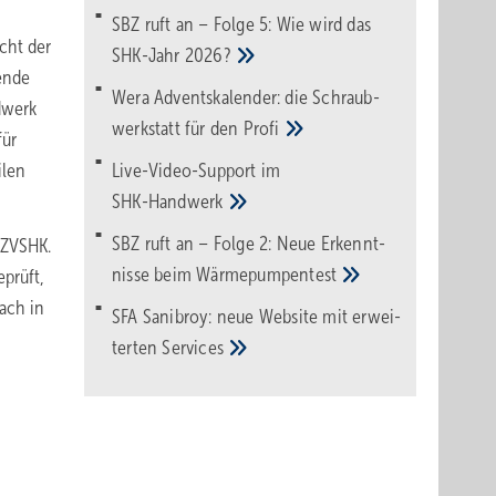
SBZ ruft an – Folge 5: Wie wird das
cht der
SHK-Jahr
2026?
ende
Wera Adventskalender: die Schraub­
dwerk
werk­statt für den
Pro­fi
für
ilen
Live-Video-Support im
SHK-Handwerk
SBZ ruft an – Folge 2: Neue Erkennt­
 ZVSHK.
nisse beim
Wärme­pumpen­test
prüft,
ach in
SFA Sanibroy: neue Web­site mit erwei­
terten
Services