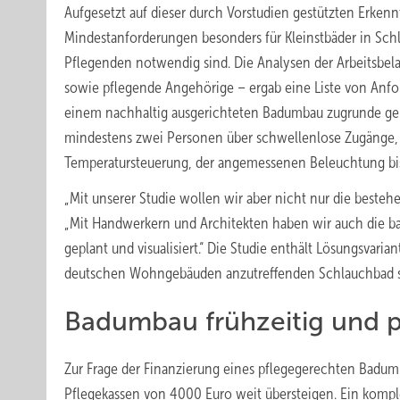
Aufgesetzt auf dieser durch Vorstudien gestützten Erken
Mindestanforderungen besonders für Kleinstbäder in Schl
Pflegenden notwendig sind. Die Analysen der Arbeitsbel
sowie pflegende Angehörige – ergab eine Liste von Anf
einem nachhaltig ausgerichteten Badumbau zugrunde gel
mindestens zwei Personen über schwellenlose Zugänge, H
Temperatursteuerung, der angemessenen Beleuchtung bis 
„Mit unserer Studie wollen wir aber nicht nur die beste
„Mit Handwerkern und Architekten haben wir auch die b
geplant und visualisiert.“ Die Studie enthält Lösungsvar
deutschen Wohngebäuden anzutreffenden Schlauchbad sow
Badumbau frühzeitig und p
Zur Frage der Finanzierung eines pflegegerechten Badumb
Pflegekassen von 4000 Euro weit übersteigen. Ein komp