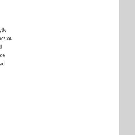
ylle
ungsbau
ll
.de
bad