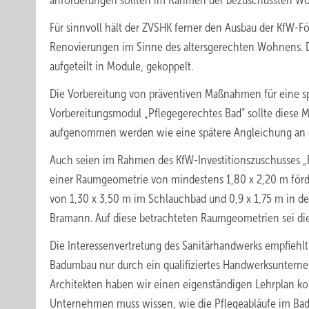
anforderungen sollten im Rahmen der bezuschussten Wo
Für sinnvoll hält der ZVSHK ferner den Ausbau der KfW-Fö
Renovierungen im Sinne des altersgerechten Wohnens. D
aufgeteilt in Module, gekoppelt.
Die Vorbereitung von präventiven Maßnahmen für eine spä
Vorbereitungsmodul „Pflegegerechtes Bad“ sollte dies
aufgenommen werden wie eine spätere Angleichung an den
Auch seien im Rahmen des KfW-Investitionszuschusses „B
einer Raumgeometrie von mindestens 1,80 x 2,20 m förd
von 1,30 x 3,50 m im Schlauchbad und 0,9 x 1,75 m in de
Bramann. Auf diese betrachteten Raumgeometrien sei di
Die Interessenvertretung des Sanitärhandwerks empfiehlt
Badumbau nur durch ein qualifiziertes Handwerksunterneh
Architekten haben wir einen eigenständigen Lehrplan ko
Unternehmen muss wissen, wie die Pflegeabläufe im Bad s