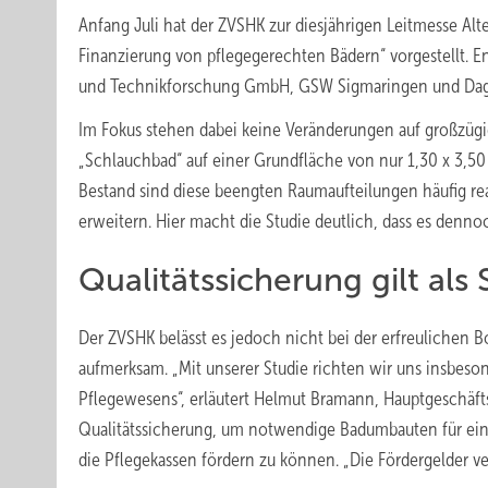
Anfang Juli hat der ZVSHK zur diesjährigen Leitmesse Al
Finanzierung von pflegegerechten Bädern“ vorgestellt. En
und Technikforschung GmbH, GSW Sigmaringen und Dagma
Im Fokus stehen dabei keine Veränderungen auf großzüg
„Schlauchbad“ auf einer Grundfläche von nur 1,30 x 3,5
Bestand sind diese beengten Raumaufteilungen häufig rea
erweitern. Hier macht die Studie deutlich, dass es den
Qualitätssicherung gilt als
Der ZVSHK belässt es jedoch nicht bei der erfreulichen 
aufmerksam. „Mit unserer Studie richten wir uns insbeson
Pflegewesens“, erläutert Helmut Bramann, Hauptgeschäfts
Qualitätssicherung, um notwendige Badumbauten für ei
die Pflegekassen fördern zu können. „Die Fördergelder ve