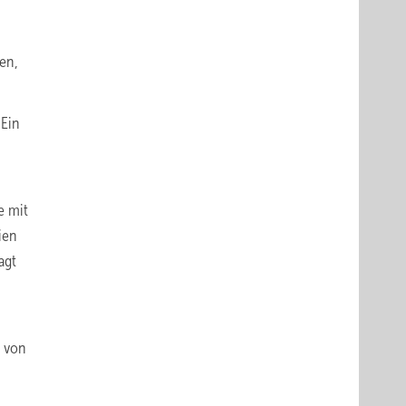
en,
 Ein
e mit
ien
agt
h von