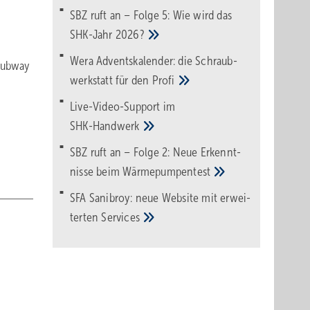
SBZ ruft an – Folge 5: Wie wird das
SHK-Jahr
2026?
Wera Adventskalender: die Schraub­
Subway
werk­statt für den
Pro­fi
Live-Video-Support im
SHK-Handwerk
SBZ ruft an – Folge 2: Neue Erkennt­
nisse beim
Wärme­pumpen­test
SFA Sanibroy: neue Web­site mit erwei­
terten
Services