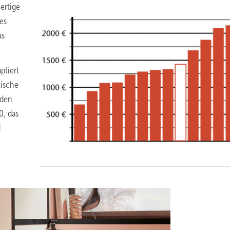
ertige
es
as
ptiert
tische
 den
0, das
d