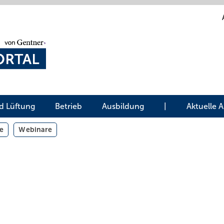
d Lüftung
Betrieb
Ausbildung
|
Aktuelle 
e
Webinare