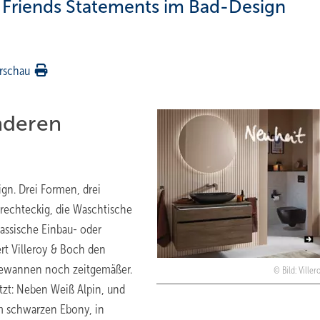
& Friends Statements im Bad-Design
rschau
nderen
gn. Drei Formen, drei
r rechteckig, die Waschtische
lassische Einbau- oder
rt Villeroy & Boch den
Badewannen noch zeitgemäßer.
Bild: Ville
etzt: Neben Weiß Alpin, und
m schwarzen Ebony, in