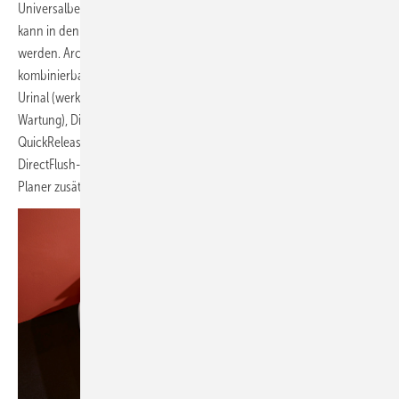
Universalbefestigung in jedem Material gleich. Jede Waschtischform
kann in den Varianten Aufsatz, Einbau und Unterbau eingebaut
werden. Architectura ist mit der hauseigenen Möbelkollektion Legato
kombinierbar. Weitere innovative Lösungen: Kartuschensystem bei
Urinal (werkzeuglos entnehmbare Kartusche, keine Demontage zur
Wartung), DirectFlush, WC-Sitz optional mit SoftClosing und
QuickRelease. Neu im Sortiment ist ein rundes, wandhängendes
DirectFlush-WC mit verdeckter Befestigung, das dem professionellen
Planer zusätzliche Gestaltungsoptionen und Hygienevorteile bietet.