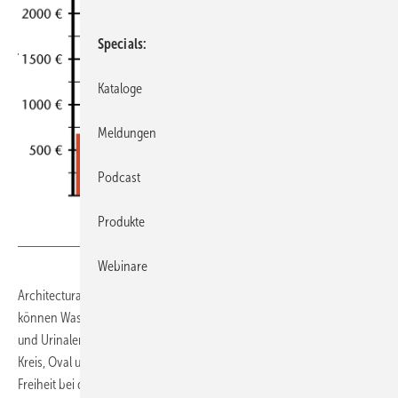
Specials
Kataloge
Meldungen
Podcast
Produkte
Webinare
Architectura ist ein Systemkonzept. Nach einem Baukastenprinzip
können Waschtische in allen Einbauvarianten mit passenden WCs
und Urinalen ausgesucht werden. Die geometrischen Grundformen
Kreis, Oval und Rechteck ermöglichen dem Planer größtmögliche
Freiheit bei der Raumgestaltung. Die Installation ist dank der