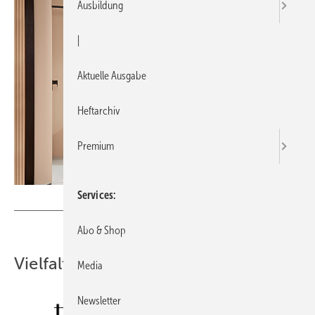
Ausbildung
|
Aktuelle Ausgabe
Heftarchiv
Premium
Services
Bild: Villeroy & Boch
Abo & Shop
Vielfalt nach Baukastenprinzip
Media
Newsletter