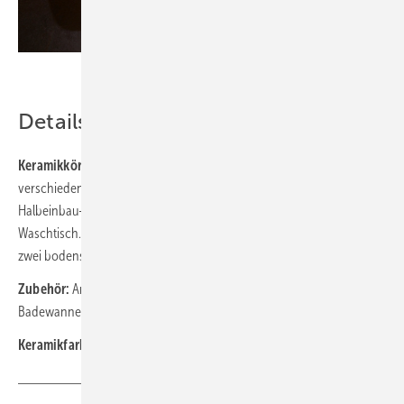
Bild: Villeroy & Boch
Details
Keramikkörper:
Insgesamt 18 verschiedene Waschtische in
verschiedenen Formen. Verfügbar als Vorbau-, Unterbau-,
Halbeinbau- und Aufsatzvariante sowie als wandhängender
Waschtisch. Fünf wandhängende WCs (inkl. Compact- und XL-Modell),
zwei bodenstehende WCs, drei Urinale, ein Bidet
Zubehör:
Armatur Cult, Möbelkollektion Legato, Architectura
Badewannen und Architectura MetalRim Duschböden
Keramikfarbe:
Weiß Alpin, optional mit CeramicPlus und AntiBac