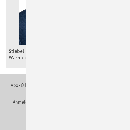
Stiebel Eltron: Selbstbewusster Auftritt trotz
Wärmepumpenkrise
Abo- & Leserservice
AGB
Alle Inhalte chronologisch
Anmelden
Anmeldung & Registrierung
Newsletter
Datenschutz
E-Paper
Editor's choice