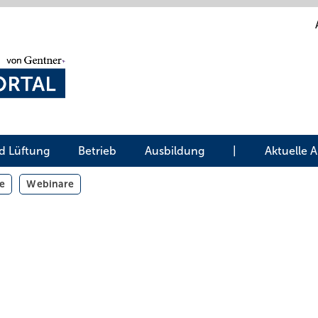
d Lüftung
Betrieb
Ausbildung
|
Aktuelle 
e
Webinare