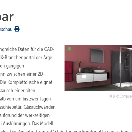
bar
rschau
ngreiche Daten für die CAD-
SHK-Branchenportal der Arge
den gängigen
ann zwischen einer 2D-
. Die Komplettdusche eignet
stausch einer alten
Bild: Compuso
lb von ein bis zwei Tagen
asschiebetür, Glasrückwänden
aufgrund der werkseitigen
ei Ausführungen. Das Modell
milie. Die Variante „Comfort“ steht für eine komfortable und sichere