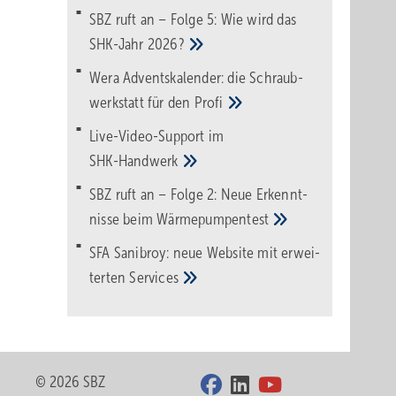
SBZ ruft an – Folge 5: Wie wird das
SHK-Jahr
2026?
Wera Adventskalender: die Schraub­
werk­statt für den
Pro­fi
Live-Video-Support im
SHK-Handwerk
SBZ ruft an – Folge 2: Neue Erkennt­
nisse beim
Wärme­pumpen­test
SFA Sanibroy: neue Web­site mit erwei­
terten
Services
© 2026 SBZ