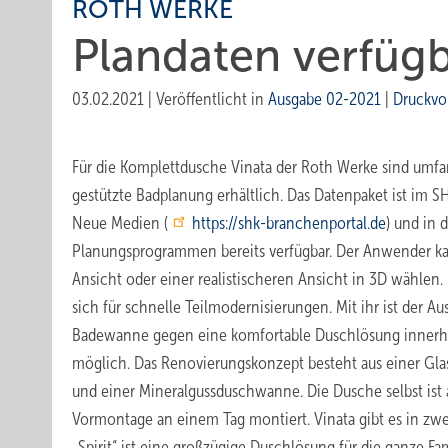
ROTH WERKE
Plandaten verfüg
03.02.2021
|
Veröffentlicht in
Ausgabe 02-2021
|
Druckvo
Für die Komplettdusche Vinata der Roth Werke sind umfa
gestützte Badplanung erhältlich. Das Datenpaket ist im 
Neue Medien (
https://shk-branchenportal.de
) und in 
Planungsprogrammen bereits verfügbar. Der Anwender k
Ansicht oder einer realistischeren Ansicht in 3D wählen
sich für schnelle Teilmodernisierungen. Mit ihr ist der Au
Badewanne gegen eine komfortable Duschlösung innerha
möglich. Das Renovierungskonzept besteht aus einer Gl
und einer Mineralgussduschwanne. Die Dusche selbst ist 
Vormontage an einem Tag montiert. Vinata gibt es in zw
„Spirit“ ist eine großzügige Duschlösung für die ganze Fa