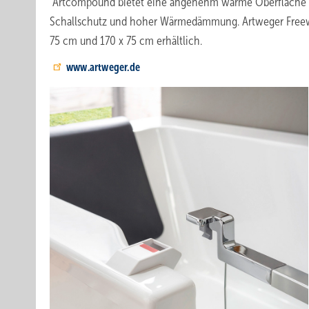
Artcompound bietet eine angenehm warme Oberfläche b
Schallschutz und hoher Wärmedämmung. Artweger Freew
75 cm und 170 x 75 cm erhältlich.
www.artweger.de