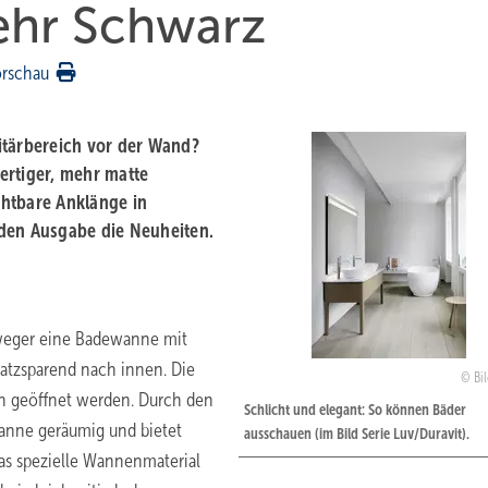
ehr Schwarz
orschau
itärbereich vor der Wand?
wertiger, mehr matte
htbare Anklänge in
nden Ausgabe die Neuheiten.
tweger eine Badewanne mit
platzsparend nach innen. Die
Bil
nn geöffnet werden. Durch den
Schlicht und elegant: So können Bäder
anne geräumig und bietet
ausschauen (im Bild Serie Luv/Duravit).
Das spezielle Wannenmaterial