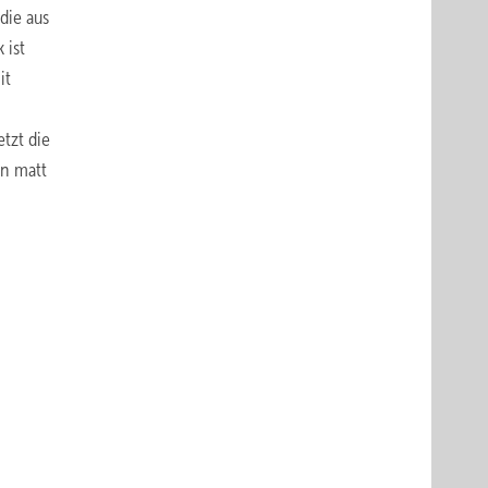
die aus
 ist
it
etzt die
in matt