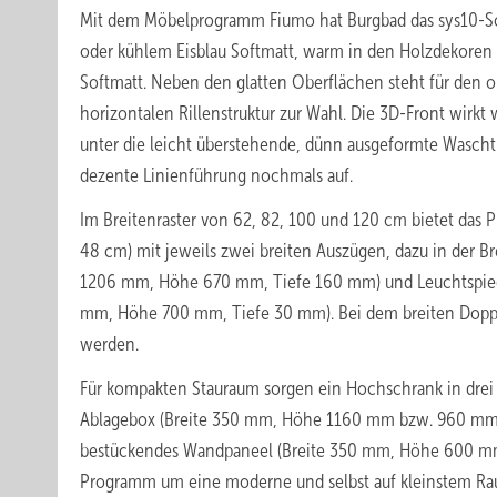
Mit dem Möbelprogramm Fiumo hat Burgbad das sys10-Schn
oder kühlem Eisblau Softmatt, warm in den Holzdekoren 
Softmatt. Neben den glatten Oberflächen steht für den o
horizontalen Rillenstruktur zur Wahl. Die 3D-Front wirkt
unter die leicht überstehende, dünn ausgeformte Waschti
dezente Linienführung nochmals auf.
Im Breitenraster von 62, 82, 100 und 120 cm bietet das
48 cm) mit jeweils zwei breiten Auszügen, dazu in der B
1206 mm, Höhe 670 mm, Tiefe 160 mm) und Leuchtspiege
mm, Höhe 700 mm, Tiefe 30 mm). Bei dem breiten Dopp
werden.
Für kompakten Stauraum sorgen ein Hochschrank in drei 
Ablagebox (Breite 350 mm, Höhe 1160 mm bzw. 960 mm, T
bestückendes Wandpaneel (Breite 350 mm, Höhe 600 mm,
Programm um eine moderne und selbst auf kleinstem Ra