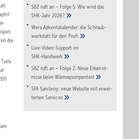
att
SBZ ruft an – Folge 5: Wie wird das
aphit
SHK-Jahr
2026?
er
Wera Adventskalender: die Schraub­
nspiel
werk­statt für den
Pro­fi
fen die
Live-Video-Support im
SHK-Handwerk
 Tiefe
SBZ ruft an – Folge 2: Neue Erkennt­
nd
nisse beim
Wärme­pumpen­test
1200
SFA Sanibroy: neue Web­site mit erwei­
terten
Services
lare