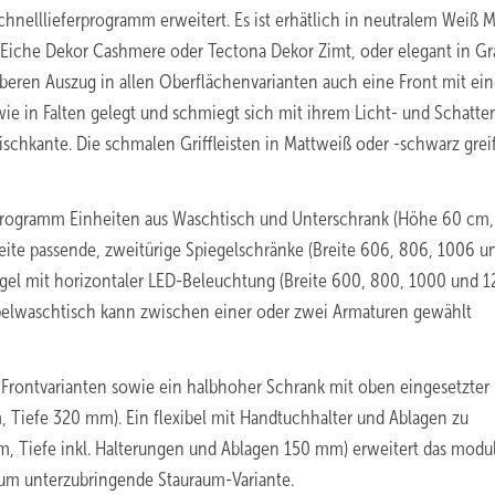
elllieferprogramm erweitert. Es ist erhätlich in neutralem Weiß M
Eiche Dekor Cashmere oder Tectona Dekor Zimt, oder elegant in Gr
beren Auszug in allen Oberflächenvarianten auch eine Front mit ein
 wie in Falten gelegt und schmiegt sich mit ihrem Licht- und Schatte
schkante. Die schmalen Griffleisten in Mattweiß oder -schwarz grei
 Programm Einheiten aus Waschtisch und Unterschrank (Höhe 60 cm,
reite passende, zweitürige Spiegelschränke (Breite 606, 806, 1006 u
l mit horizontaler LED-­Beleuchtung (Breite 600, 800, 1000 und 
elwaschtisch kann zwischen einer oder zwei Armaturen gewählt
Frontvarianten sowie ein halbhoher Schrank mit oben eingesetzter
iefe 320 mm). Ein flexibel mit Handtuchhalter und Ablagen zu
 Tiefe inkl. Halterungen und Ablagen 150 mm) erweitert das modu
um unterzubringende Stauraum-Variante.