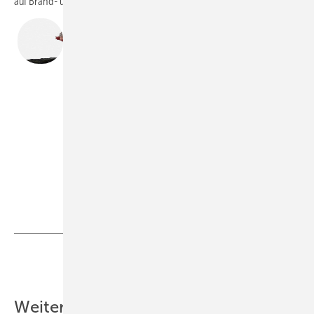
auf Brand- und Schallschutz nachgewiesen werden.
Autor
Bernd Ishorst
ist Geschäftsführer des
Informationszentrums Entwässerungstechnik Guss
(IZEG) sowie der Gütegemeinschaft
Entwässerungstechnik Guss,
53359 Rheinbach,
Telefon (0 22 26) 9 09 54-60,
E-Mail:
info@izeg.de
Ishorst
Teilen
Link kopieren
Weitere Inhalte