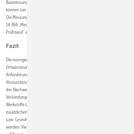
Baumessungen. Werkstoffbezogene Angaben zum Geräuschverhalten
können bei den Herstellern von Abflussrohrsystemen erfragt werden.
Die Messung von Abwassergeräuschen im Labor muss gemäß DIN EN
14 366 „Messung der Geräusche von Abwasserinstallationen im
Prüfstand“ erfolgen.
Fazit
Die normgerechte Planung und Ausführung von
Entwässerungsanlagen für Gebäude und Grundstücke stellen höchste
Anforderungen an die beteiligten Sanitärfachleute. Eine wichtige
Voraussetzung für die Nachhaltigkeit von Entwässerungsanlagen ist
der Nachweis der Verwendbarkeit von Rohren, Formstücken und
Verbindungen gemäß DIN 1986-4. Hierbei sollten die Wahl geeigneter
Werkstoffe bei der Ableitung von aggressivem Abwasser und die
zusätzlichen Schutzmaßnahmen bei Verlegung in aggressivem Boden
bzw. Grundwasser immer mit dem jeweiligen Hersteller abgestimmt
werden. Vielfach muss zusätzlich noch die Verwendbarkeit in Bezug