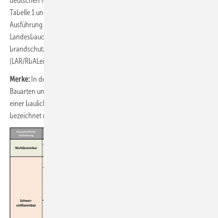
deutschen Norm DIN 4102-4 abweichen, weshalb die Aufteilung in
Tabelle 1 und Tabelle 2 vorgenommen wurde. Die Planung und
Ausführung von Entwässerungsanlagen muss nach der jeweiligen
Landesbauordnung (LBO) sowie der Richtlinie über
brandschutztechnische Anforderungen an Leitungsanlagen
(LAR/RbALei) der Länder erfolgen.
Merke:
In den Bauordnungen wird zwischen Bauprodukten und
Bauarten unterschieden. Das Zusammenfügen von Bauprodukten zu
einer baulichen Anlage oder zu einem Teil einer baulichen Anlage
bezeichnet man als Bauart.