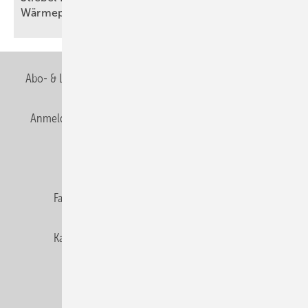
Wärmepumpenkrise
Abo- & Leserservice
AGB
Alle Inhalte chronologisch
Anmelden
Anmeldung & Registrierung
Newsletter
Datenschutz
E-Paper
Editor's choice
Fachbeiträge
Gentner Verlag
Impressum
Karriere bei Gentner
Team
Mediaservice
Mitgliedschaften und Engagement