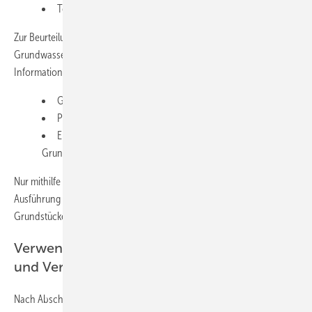
Temperaturen der Medien bzw. Mittel.
Zur Beurteilung von Grundleitungen in aggressivem Boden bzw.
Grundwasser benötigt der Hersteller mindestens folgende
Informationen:
Genaue Beschreibung der Bodenverhältnisse
Präzise Angaben zum Baugrund und seiner Tragfähigkeit
Ergebnisse von Boden- bzw.
Grundwasseruntersuchungen.
Nur mithilfe dieser Angaben ist die normgerechte Planung und
Ausführung von Entwässerungsanlagen für Gebäude und
Grundstücke möglich (
Bilder 2 bis 4
).
Verwendungsbereiche von ­Bauprodukten
und Verfahren
Nach Abschnitt 5 der Norm müssen die verwendeten Bauprodukte zur