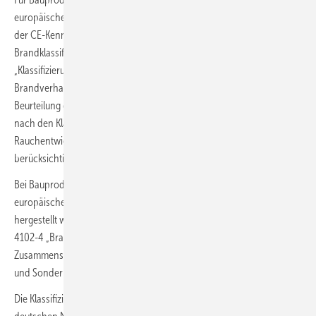
europäischen Produktnormen (hEN) hergestellt werden – und somit
der CE-Kennzeichnungspflicht unterliegen – muss die
Brandklassifizierung gemäß der Euronorm DIN EN 13 501-1
„Klassifizierung von Bauprodukten und Bauarten zu ihrem
Brandverhalten“ nachgewiesen werden (
Bild 5
). Hierbei erfolgt die
Beurteilung des Brandverhaltens von Baustoffen und Bauprodukten
nach den Klassen A bis F, wobei zusätzlich noch die Nebenklassen für
Rauchentwicklung und für brennendes Abtropfen/Abfallen
berücksichtigt werden müssen.
Bei Bauprodukten und Bauarten, die nach nicht harmonisierten
europäischen Normen (DIN EN) und nationalen Normen (DIN)
hergestellt werden, kann die Brandklassifizierung weiterhin nach DIN
4102-4 „Brandverhalten von Baustoffen und Bauteilen:
Zusammenstellung und Anwendung klassifizierter Baustoffe, Bauteile
und Sonderbauteile“ erfolgen.
Die Klassifizierung nach Euronorm DIN EN 13 501-1 kann von der