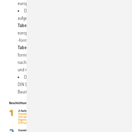
europäischen Regelungen angepasst.
Die Tabelle 1 aus der alten DIN 1986-4 wurde wie folgt
aufgeteilt:
Tabelle 1:
Verwendungsbereiche der nach harmonisierten
europäischen Normen (hEN) hergestellten Abwasserrohre und
-formstücke für den Neubau und die Erneuerung
Tabelle 2:
Verwendungsbereiche für Abwasserrohre und -
formstücke für den Neubau und die Erneuerung, hergestellt
nach nicht harmonisierten europäischen Normen (DIN EN)
und nationalen Normen (DIN).
Die Informationen zur Aufteilung der Tabelle 1 aus der alten
DIN 1986-4 sind in Abschnitt 6 „Brandverhalten von
Baustoffen“ der aktualisierten Fassung enthalten.