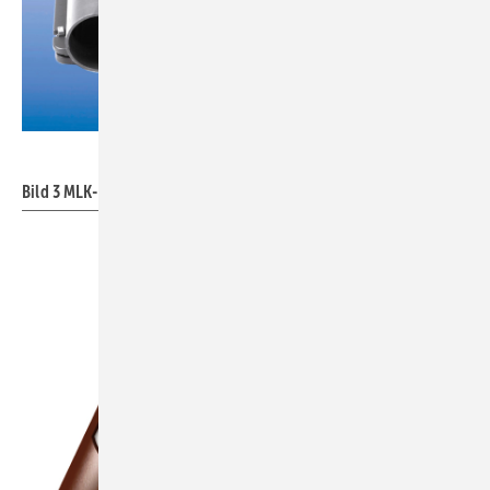
Bild: Düker
Bild 3
MLK-Protec-Formstücke.