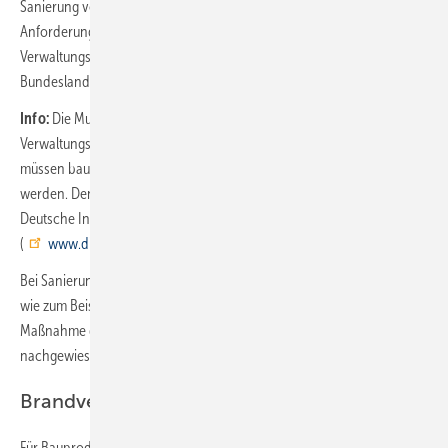
Sanierung von Grundstücksentwässerungsanlagen den
Anforderungen der Landesbauordnung sowie der
Verwaltungsvorschrift Technische Baubestimmungen des jeweiligen
Bundeslandes entsprechen.
Info:
Die Musterbauordnung (MBO) sowie die Muster-
Verwaltungsvorschrift Technische Baubestimmungen (MVV TB)
müssen bauaufsichtlich in das jeweilige Landesrecht überführt
werden. Den aktuellen Stand der Umsetzung veröffentlicht das
Deutsche Institut für Bautechnik (DIBt) regelmäßig auf seiner Website
(
www.dibt.de
).
Bei Sanierungsverfahren, die zu einer Querschnittsänderung führen –
wie zum Beispiel Inlinerverfahren – muss vor der Durchführung der
Maßnahme die hydraulische Leistungsfähigkeit der Abwasserleitung
nachgewiesen werden.
Brandverhalten von Baustoffen
Für Bauprodukte und Bauarten, die nach harmonisierten