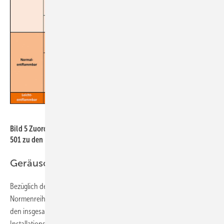
Bild: IZEG
Bild 5
Zuordnung der europäischen Brandklassen nach DIN EN 13
501 zu den Bau­stoffklassen nach DIN 4102.
Geräuschverhalten von Rohrleitungen
Bezüglich des Schallschutzes von Abwasserinstallationen wird auf die
Normenreihe DIN 4109 „Schallschutz im Hochbau“ verwiesen. Von
den insgesamt neun Normenteilen sind folgende Teile für
Installationsfachleute von zentraler Bedeutung: