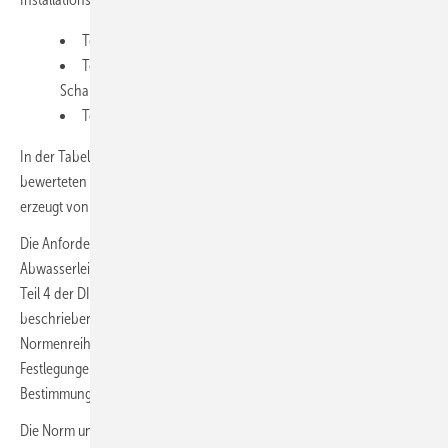
Teil 1: Mindestanforderungen
Teil 36: Daten für den rechnerischen Nachweis des
Schallschutzes (Bauteilkatalog) – Gebäudetechnische Anlagen
Teil 4: Bauakustische Prüfungen.
In der Tabelle 9 der DIN 4109-1 sind die maximal zulässigen A-
bewerteten Schalldruckpegel in fremden schutzbedürftigen Räumen,
erzeugt von gebäudetechnischen Anlagen, zusammengefasst.
Die Anforderungen an die Verlegung und Befestigung von
Abwasserleitungen sind im Teil 36 der DIN 4109 festgeschrieben. Im
Teil 4 der DIN 4109 werden die bauakustischen Prüfverfahren
beschrieben, nach denen die schalltechnischen Werte der
Normenreihe DIN 4109 zu bestimmen sind, wenn nicht bereits andere
Festlegungen durch Produktnormen oder bauaufsichtliche
Bestimmungen bestehen.
Die Norm unterscheidet grundsätzlich zwischen Labor- und