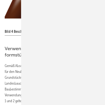
Bild: Düker
Bild 4
Beschichtungsaufbau TML-Rohre.
Verwendungsbereiche ­Abwasserrohre und -
formstücke
Gemäß Abschnitt 4 der Norm müssen die verwendeten Bauprodukte
für den Neubau und die Erneuerung von
Grundstücksentwässerungsanlagen den Anforderungen der
Landesbauordnungen sowie der Verwaltungsvorschrift Technische
Baubestimmungen der Länder entsprechen. Die angegebenen
Verwendungsbereiche für genormte Abwasserrohrsysteme in Tabelle
1 und 2 gelten für die Ableitung von häuslichem Abwasser und