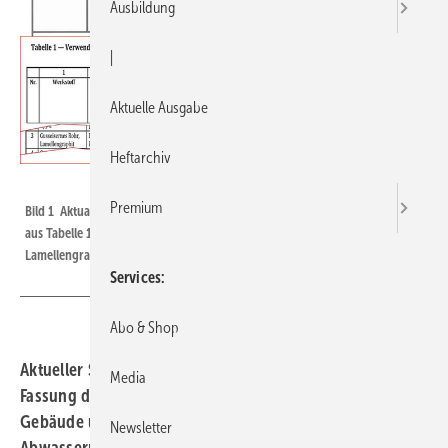
Ausbildung
|
Aktuelle Ausgabe
Heftarchiv
Bild: IZEG
Premium
Bild 1 Aktualisierte Norm DIN 1986-4, Ausgabe August 2019: Ausschnitt
aus ­Tabelle 1 – Kopfzeile und Zeile 3 für gusseisernes Rohr,
Lamellengraphit.
Services
Abo & Shop
Aktueller Stand ▪ Im August 2019 ist die aktualisierte
Media
Fassung der DIN 1986-4 „Entwässerungs­anlagen für
Gebäude und Grundstücke – Verwendungsbereiche von
Newsletter