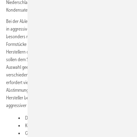
Niederschlagswasser gemäß DIN 1986-3 sowie für die Ableitung von
Kondensaten aus Feuerungsanlagen.
Bei der Ableitung von nicht häuslichem Abwasser bzw. der Verlegung
in aggressivem Boden oder Grundwasser muss im Einzelfall
besonders nachgewiesen werden, dass die Abwasserrohre,
Formstücke und Verbindungen anwendbar sind. Die von den
Herstellern der Rohrsysteme veröffentlichten Beständigkeitslisten
sollen dem Sanitärplaner nur als Orientierungshilfe dienen. Die
Auswahl geeigneter Materialien, unter Berücksichtigung der
verschiedensten chemischen Belastungen bzw. Mischbelastungen,
erfordert viel Erfahrung und sollte sicherheitshalber nur in
Abstimmung mit dem Hersteller des Rohrsystems erfolgen. Der
Hersteller benötigt zur genauen Beurteilung bei der Ableitung
aggressiver Abwässer mindestens folgende Informationen:
Die präzise Bezeichnung der einzelnen Medien bzw. Mittel
Konzentrationen und pH-Werte
Genaue Angaben bezüglich der Mengen oder Durchsätze