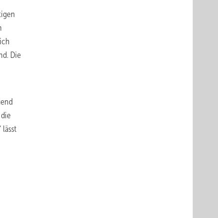
tigen
n
ich
nd. Die
gend
 die
 lässt