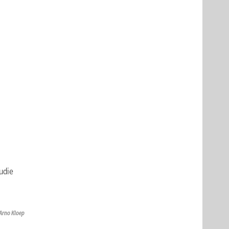
udie
Arno Kloep