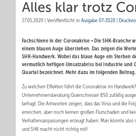
Alles klar trotz C
27.05.2020
|
Veröffentlicht in
Ausgabe 07-2020
|
Druckvo
Fachschiene in der Coronakrise ▪ Die SHK-Branche wir
einem blauen Auge überstehen. Das zeigen die Wert
SHK-Handwerk. Wobei das blaue Auge ein Sterben de
vermutlich heftigen ­Umsatzabriss bei Industrie und
Quartal bezeichnet. Mehr dazu im folgenden Beitra
Zu welchen Effekten führt die Coronakrise im Handwerk? 
Unternehmensberatung Querschiesser 850 zufällig aus
befragt. Die Antworten zeigen, dass das Virus und die Fo
erreichen, aber noch keinen großen Flurschaden und ke
Verhaltensanpassungen erzeugt haben. Man könnte also sage
und SHK macht nicht richtig mit!