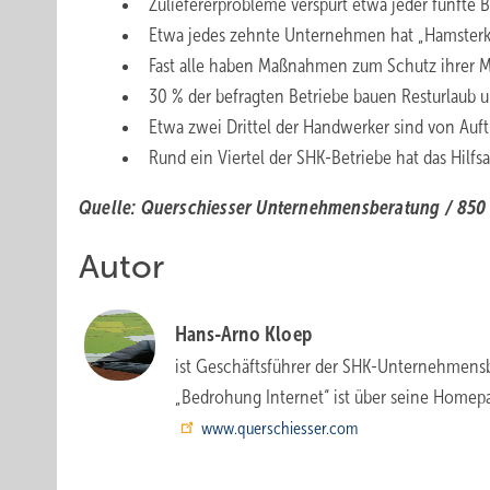
Zuliefererprobleme verspürt etwa jeder fünfte B
Etwa jedes zehnte Unternehmen hat „Hamsterkä
Fast alle haben Maßnahmen zum Schutz ihrer Mita
30 % der befragten Betriebe bauen Resturlaub u
Etwa zwei Drittel der Handwerker sind von Auft
Rund ein Viertel der SHK-Betriebe hat das Hil
Quelle: Querschiesser Unternehmensberatung / 850 
Autor
Hans-Arno Kloep
ist Geschäftsführer der SHK-Unter­nehmensb
„Bedrohung Internet“ ist über seine Homepa
www.querschiesser.com