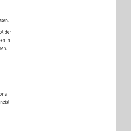
ssen.
ot der
ben in
men.
rona-
nzial