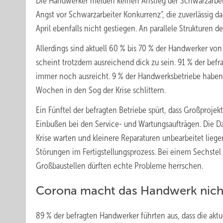
Die Handwerker melden keinen Anstieg der Schwarzarbeit
Angst vor Schwarzarbeiter Konkurrenz“, die zuverlässig d
April ebenfalls nicht gestiegen. An parallele Strukturen
Allerdings sind aktuell 60 % bis 70 % der Handwerker vo
scheint trotzdem ausreichend dick zu sein. 91 % der befra
immer noch ausreicht. 9 % der Handwerksbetriebe haben al
Wochen in den Sog der Krise schlittern.
Ein Fünftel der befragten Betriebe spürt, dass Großproj
Einbußen bei den Service- und Wartungsaufträgen. Die D
Krise warten und kleinere Reparaturen unbearbeitet liege
Störungen im Fertigstellungsprozess. Bei einem Sechste
Großbaustellen dürften echte Probleme herrschen.
Corona macht das Handwerk nicht
89 % der befragten Handwerker führten aus, dass die ak