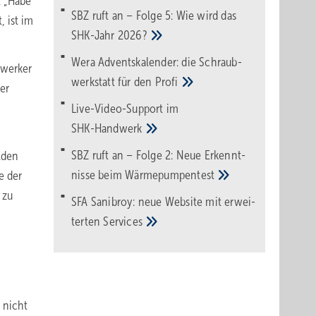
t „Habe
SBZ ruft an – Folge 5: Wie wird das
, ist im
SHK-Jahr
2026?
Wera Adventskalender: die Schraub­
dwerker
werk­statt für den
Pro­fi
er
Live-Video-Support im
SHK-Handwerk
SBZ ruft an – Folge 2: Neue Erkennt­
lden
nisse beim
Wärme­pumpen­test
e der
 zu
SFA Sanibroy: neue Web­site mit erwei­
terten
Services
 nicht