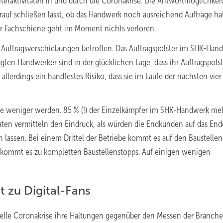
eraktivitäten in und durch die Coronakrise. Die Antwortmöglichkei
arauf schließen lässt, ob das Handwerk noch ausreichend Aufträge hat
 der Fachschiene geht im Moment nichts verloren.
n Auftragsverschiebungen betroffen. Das Auftragspolster im SHK-Han
gten Handwerker sind in der glücklichen Lage, dass ihr Auftragspolst
lerdings ein handfestes Risiko, dass sie im Laufe der nächsten vier
ekte weniger werden. 85 % (!) der Einzelkämpfer im SHK-Handwerk me
aten vermitteln den Eindruck, als würden die Endkunden auf das End
n lassen. Bei einem Drittel der Betriebe kommt es auf den Baustellen
l kommt es zu kompletten Baustellenstopps.
Auf einigen wenigen
 zu Digital-Fans
tuelle Coronakrise ihre Haltungen gegenüber den Messen der Branche