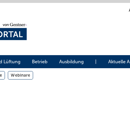
d Lüftung
Betrieb
Ausbildung
|
Aktuelle 
e
Webinare