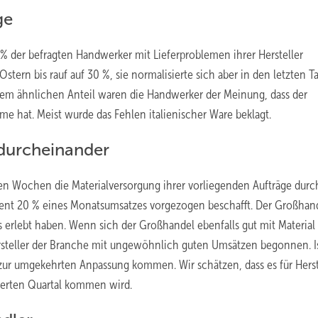
ge
% der befragten Handwerker mit Lieferproblemen ihrer Hersteller
stern bis rauf auf 30 %, sie normalisierte sich aber in den letzten T
inem ähnlichen Anteil waren die Handwerker der Meinung, dass der
e hat. Meist wurde das Fehlen italienischer Ware beklagt.
 durcheinander
en Wochen die Materialversorgung ihrer vorliegenden Aufträge durc
ent 20 % eines Monatsumsatzes vorgezogen beschafft. Der Großhan
 erlebt haben. Wenn sich der Großhandel ebenfalls gut mit Material
ersteller der Branche mit ungewöhnlich guten Umsätzen begonnen. Is
r zur umgekehrten Anpassung kommen. Wir schätzen, dass es für Herst
erten Quartal kommen wird.