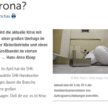
orona?
rschau
d die aktuelle Krise mit
e einer großen Umfrage im
r Kleinstbetriebe und einen
 Großhandel im vierten
g. → Hans-Arno Kloep
Im April hat die SHK-
gewählte SHK-Handwerker
Bild: iStock / Getty Images Plu
lgen davon die Branche
Aktuell sind 60 % bis 70 % der
ine großen
Handwerksunternehmer von
n: Stell dir vor, es ist Krise
Auftragsverschiebungen betroffen.