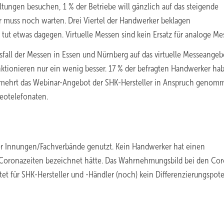
ltungen besuchen, 1 % der Betriebe will gänzlich auf das steigende
er muss noch warten. Drei Viertel der Handwerker beklagen
tut etwas dagegen. Virtuelle Messen sind kein Ersatz für analoge Me
all der Messen in Essen und Nürnberg auf das virtuelle Messeangeb
nktionieren nur ein wenig besser. 17 % der befragten Handwerker ha
ermehrt das Webinar-Angebot der SHK-Hersteller in Anspruch genom
eotelefonaten.
der Innungen/Fachverbände genutzt. Kein Handwerker hat einen
in Coronazeiten bezeichnet hätte. Das Wahrnehmungsbild bei den Co
tet für SHK-Hersteller und -Händler (noch) kein Differenzierungspote