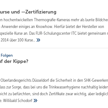
Kurse und
—Zertifizierung
n hochentwickelten Thermografie-Kameras mehr als bunte Bildche
 Anwender einiges an Knowhow. Hierfür bietet der Hersteller von
spezielle Kurse an. Das FLIR-Schulungscenter ITC bietet gemeinsam 
n 2014 über 100
Kurse...
 Folgen
uf der
Kippe?
s Oberlandesgerichts Düsseldorf die Sicherheit in den SHK-Gewerken
ass zur Sorge, dass bei uns die Trinkwasserhygiene nachhaltig leide
nicht zu befürchten, sind doch Zertifikate zwar wichtig, aber lediglic
. Willibald
Schodorf