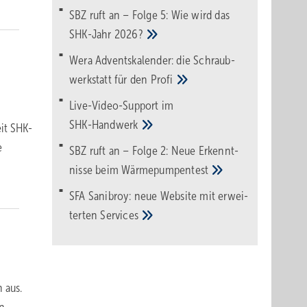
SBZ ruft an – Folge 5: Wie wird das
SHK-Jahr
2026?
Wera Adventskalender: die Schraub­
werk­statt für den
Pro­fi
Live-Video-Support im
SHK-Handwerk
eit SHK-
e
SBZ ruft an – Folge 2: Neue Erkennt­
nisse beim
Wärme­pumpen­test
SFA Sanibroy: neue Web­site mit erwei­
terten
Services
 aus.
n –