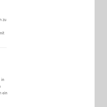
n zu
mit
 in
n
h ein