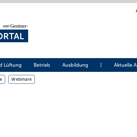
d Lüftung
Betrieb
Ausbildung
|
Aktuelle 
e
Webinare