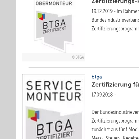
Zertifizierung
19.12.2019
-
Im Rahmen 
Bundesindustrieverban
Zertifizierungsprogra
BTGA
btga
Zertifizierung f
17.09.2018
-
Der Bundesindustrieve
Zertifizierungsprogram
zunächst aus fünf Mod
Mess-, Steuer-,
Regeltec