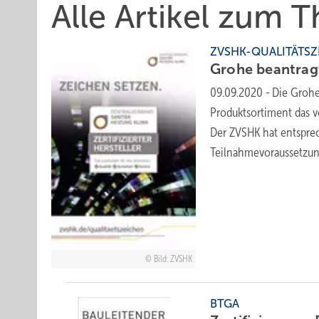
Alle Artikel zum T
ZVSHK-QUALITÄTSZ
Grohe beantra
09.09.2020
-
Die Grohe
Produktsortiment das v
Der ZVSHK hat entspre
Teilnahmevoraussetzu
Bild: ZVSHK
BTGA