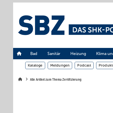
Springe
Springe
Springe
auf
auf
auf
Hauptinhalt
Hauptmenü
SiteSearch
Bad
Sanitär
Heizung
Klima un
Kataloge
Meldungen
Podcast
Produkt
Alle Artikel zum Thema Zertifizierung