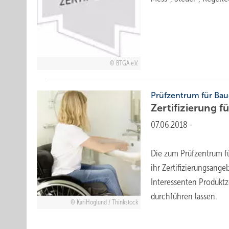
BTGA e.V.
Prüfzentrum für Ba
Zertifizierung f
07.06.2018
-
Die zum Prüfzentrum fü
ihr Zertifizierungsange
Interessenten Produktz
durchführen lassen.
KariHoglund / Thinkstock