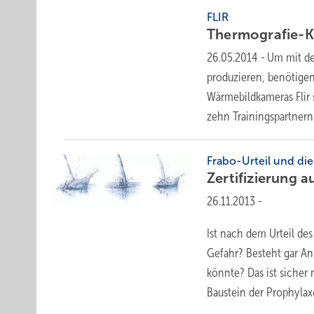
FLIR
Thermografie-
26.05.2014
-
Um mit de
produzieren, benötigen
Wärmebildkameras Flir 
zehn Trainingspartner
Frabo-Urteil und die
Zertifizierung a
26.11.2013
-
Ist nach dem Urteil de
Gefahr? Besteht gar Anl
könnte? Das ist sicher 
Baustein der Prophylaxe