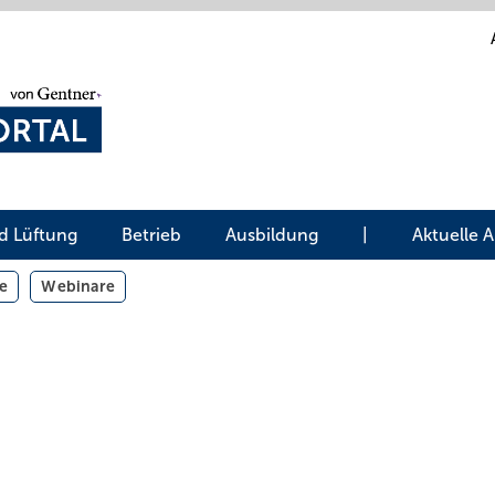
d Lüftung
Betrieb
Ausbildung
|
Aktuelle 
e
Webinare