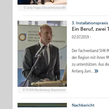
Getty Images/iStockphoto/kasto80
3. Installationspraxis
Ein Beruf, zwei
02.07.2019
-
Der Fachverband SHK M
der Region mit ihren M
zu unterstützen. Aus di
Anfang
Juni...
FV SHK Mecklenburg-Vorpommern
Nachbericht