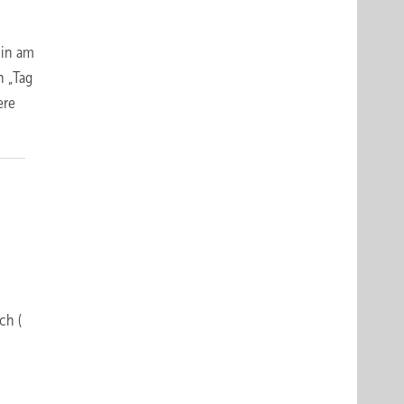
min am
n „Tag
ere
ch (