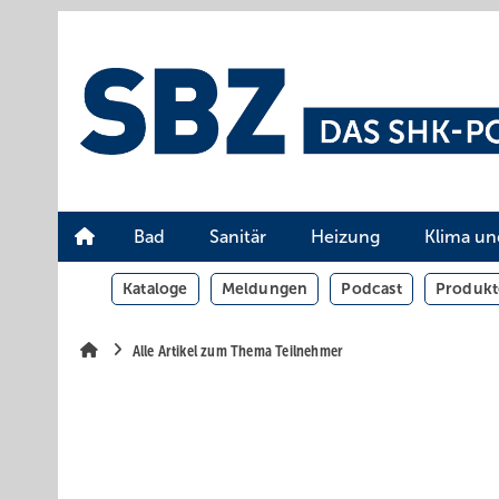
Springe
Springe
Springe
auf
auf
auf
Hauptinhalt
Hauptmenü
SiteSearch
Bad
Sanitär
Heizung
Klima un
Kataloge
Meldungen
Podcast
Produkt
Alle Artikel zum Thema Teilnehmer