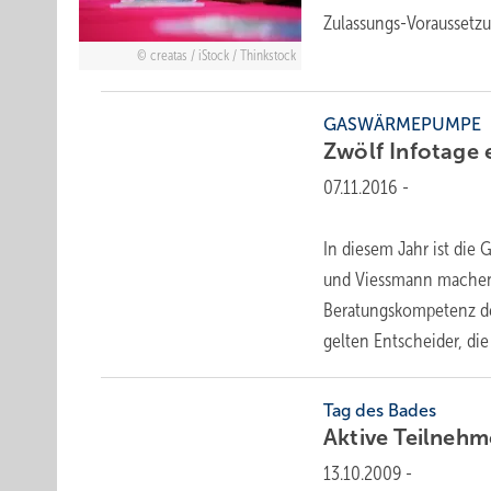
Zulassungs-Voraussetz
creatas / iStock / Thinkstock
GASWÄRMEPUMPE
Zwölf Infotage 
07.11.2016
-
In diesem Jahr ist die
und Viessmann machen 
Beratungskompetenz de
gelten Entscheider, di
Tag des Bades
Aktive Teilneh
13.10.2009
-