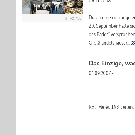
06.11.2008
-
Durch eine neu angele
Foto: VDS
20. September hatte si
des Bades“ versprochen
Großhandelshäuser...
Das Einzige, was
01.09.2007
-
Rolf Meier, 168 Seiten