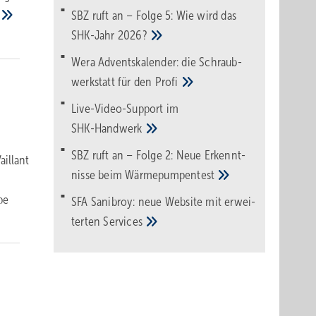
SBZ ruft an – Folge 5: Wie wird das
SHK-Jahr
2026?
Wera Adventskalender: die Schraub­
werk­statt für den
Pro­fi
Live-Video-Support im
SHK-Handwerk
SBZ ruft an – Folge 2: Neue Erkennt­
aillant
nisse beim
Wärme­pumpen­test
pe
SFA Sanibroy: neue Web­site mit erwei­
terten
Services