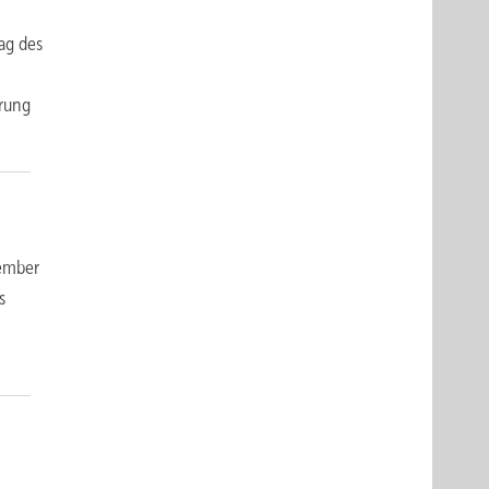
ag des
rung
tember
s