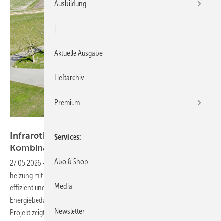
Ausbildung
|
Aktuelle Ausgabe
Heftarchiv
Premium
Bild: Vitramo
Infraroth eizung und Photovoltaik – effektive
Services
Kombination für energieeffiziente
Neubauten
Abo & Shop
27.05.2026
-
Ein neu errichtetes Einfamilienhaus kombiniert Infrarot­
heizung mit einer Photovoltaikanlage und einem Batteriespeicher, um
Media
effizient und kostengünstig zu heizen. Rund 80 % des jährlichen
Energiebedarfs werden dabei durch Solarenergie gedeckt. Das
Newsletter
Projekt zeigt, dass ­weit­gehende Energieautarkie im Alltag realisierbar