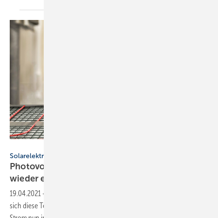
Bild: © iStock.com/urfinguss
Solarelektrisches Zeitalter
Photovoltaik-Strom: Hat die Elektro-Heizung
wieder eine
Zukunft?
19.04.2021
-
Ist die Elektro-Heizung längst überholt oder befindet
sich diese Technologie am Beginn des Zeitalters von Photovoltaik-
Strom nun in einer
Renaissance?