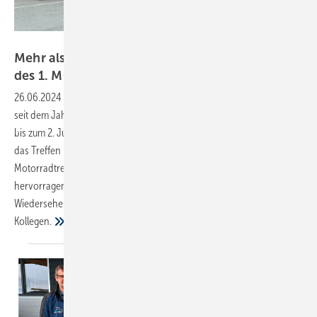
Bild: SBZ / Drogatz-Krämer
Mehr als nur Benzingespräche – Jahrestreffen
des 1. MC
SHK
26.06.2024
-
Ein Teil der Motorrad fahrenden SHK-Branche, der sich
seit dem Jahr 2000 im 1. MC SHK e. V. organisiert, nahm vom 30. Mai
bis zum 2. Juni den Harz ins Visier – als Redakteurin der SBZ habe ich
das Treffen begleitet. Grundtenor der Teilnehmer des 23. Branchen-
Motorradtreffens: Es machte wieder einmal großen Spaß dank
hervorragender Organisation. Aber in erster Linie war es für viele ein
Wiedersehen und ein wertvoller, nahezu familiärer Austausch unter
Kollegen.