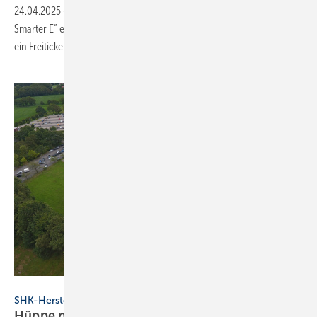
24.04.2025
-
Fachmedien des Gentner Verlags ­bie­ten zur „The
Smarter E“ ­erneut ihren Exper­ten­treff an. Sichern Sie sich ­recht­zeitig
ein
Frei­ticket!
Hüppe
SHK-Hersteller
Hüppe nimmt Solar­kraft­werk in
Be­trieb