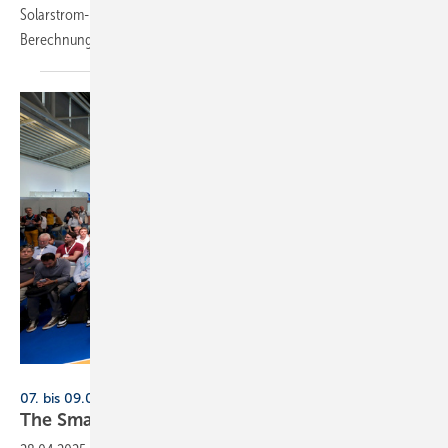
Solarstrom-Rechner entwickelt, um das Vertrauen in deren
Berechnungsergebnisse zu
steigern.
Solar Promotion
07. bis 09.05.2025, Messe München
The Smarter E: Diskurs und
Ener­gie­wissen