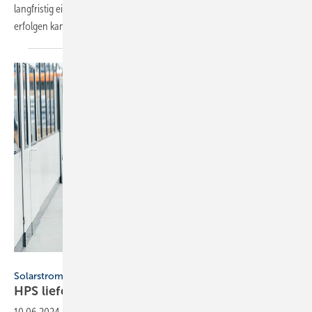
langfristig ein vollständiger Umstieg auf eine Wärmepumpenheizung
erfolgen
kann.
HPS
Solarstromspeicher
HPS liefert neue Pro­dukt­ge­ne­ra­tion Picea
aus