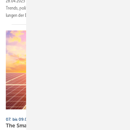
28.04.2025
-
Das Rahmenprogramm der ­The ­Smarter E greift aktu­elle
Trends, poli­ti­sche Weichen­stel­lungen und tech­no­lo­gische Ent­wick­
lungen der Ener­gie­wirt­schaft
auf.
ABCDstock - stock.adobe.com
07. bis 09.05.2025, Messe München
The Smarter E: kosten­freie Tages­kar­ten
sichern