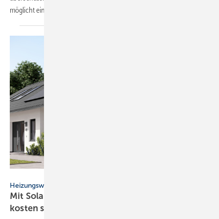
mög­licht eine un­ab­hän­gi­ge
Warm­was­ser­be­rei­tung.
Stiebel Eltron
Heizungswende
Mit Solaranlage und Wär­me­pum­pe 70 % Heiz­
kos­ten
spa­ren