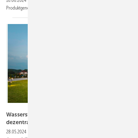
10.06.2024
-
HPS startet mit der Auslieferung der neuen
Produktgeneration des Ganzjahres-Stromspeichers Picea
2.
Bild: HPS
Wasserstoff als Langzeit-Stromspeicher
dezentral
nutzen
28.05.2024
-
Die Energiewende ist ein allseits diskutiertes Thema, bei