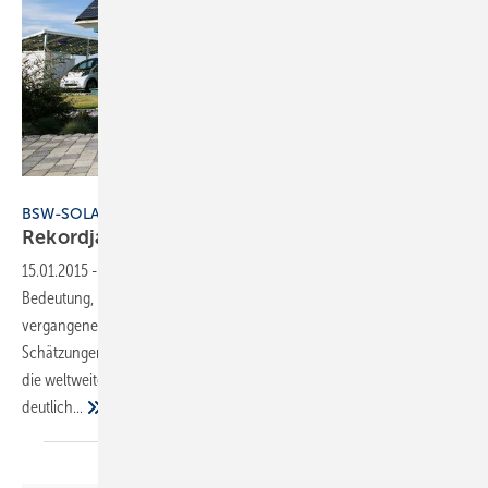
BSW-Solar
BSW-SOLAR
Rekordjahr für Solarstrom und
Speicher
15.01.2015
-
Solarenergie gewinnt weltweit immer mehr an
Bedeutung, nachdem die Preise für Solarstromanlagen in den
vergangenen Jahren drastisch gesunken sind. Nach ersten
Schätzungen des Bundesverbandes Solarwirtschaft BSW-Solar wuchs
die weltweite Photovoltaik-Nachfrage 2014 um mindestens 10% auf
deutlich...