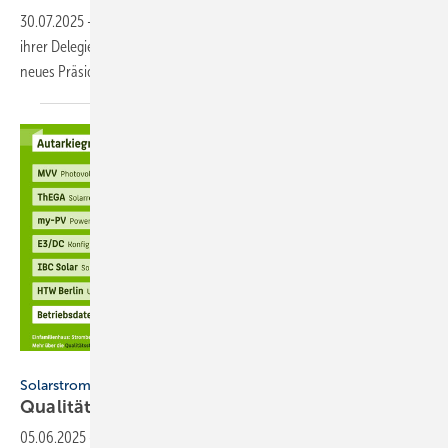
30.07.2025
-
Die Deutsche Gesellschaft für Son­nen­ener­gie hat auf
ihrer Dele­gier­ten­ver­samm­lung 50-jähriges Be­ste­hen gefeiert und ein
neues Präsi­dium
gewählt.
HTW Berlin
Solarstrom
Qualitäts-Stan­dards für
Solar­strom-Rech­ner
05.06.2025
-
Die HTW Berlin hat Qualitäts-Standards für Online-