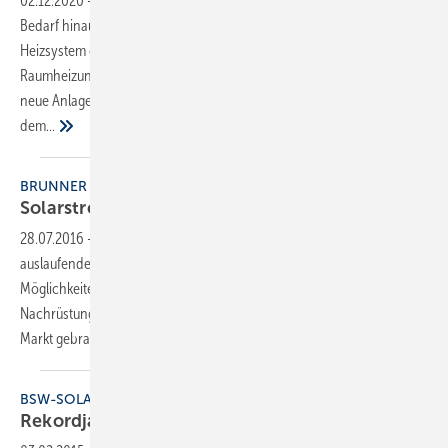
02.12.2020
-
Mit dem Smart PV-System kann der über den eigenen
Bedarf hinausgehende Stromertrag einer PV-Anlage im Pellet-
Heizsystem gespeichert und zur Trinkwassererwärmung und
Raumheizung genutzt werden. Smart PV lässt sich in bestehende und
neue Anlagen integrieren und besteht aus einem Smart-PV-Meter,
dem...
BRUNNER
Solarstrom zum
Heizen
28.07.2016
-
Sinkende Preise für Photovoltaik-Anlagen und
auslaufende Einspeisevergütungen verlangen nach neuen
Möglichkeiten, überschüssigen Solarstrom zu nutzen. .Eine Lösung zur
Nachrüstung bei allen Heizzentralen BHZ 3.0 hat Brunner auf den
Markt
gebracht.
BSW-SOLAR
Rekordjahr für Solarstrom und
Speicher