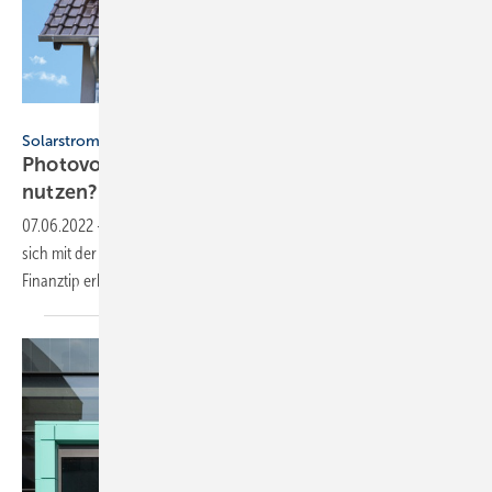
Alessandro2802 - stock.adobe.com
Solarstrom
Photovoltaik–Anlagen: Strom einspeisen oder
nutzen?
07.06.2022
-
Die Wirtschaftlichkeit des Eigenverbrauchs verändert
sich mit der geplanten Novelle des EEG.. Der Geldratgeber
Finanztip erklärt, worauf private Stromerzeuger achten
sollten.