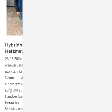
Bild: SBZ / Drogatz-Krämer
Hybridheizung – immer die effizienteste
Heizmethode
26.06.2024
-
Die Gebäudebeheizung bis 2045 vollständig auf
erneuerbare Energien umzustellen, halten viele Fachhandwerker für
utopisch. Ein Hemmschuh ist vor allem die hinterherhinkende
Strominfrastruktur. Wärmepumpen, die künftig flächendeckend
eingesetzt werden sollen, arbeiten vielfach in Bestandsgebäuden
aufgrund suboptimaler Gegebenheiten nicht effizient. Viele
Hausbesitzer mit alten Heizungsanlagen stehen aktuell vor finanziellen
Herausforderungen, die es zu meistern gilt. Ein Fachbetrieb aus der
Schwäbischen Alb rät zur Nutzung einer Hybridheizung, bevor