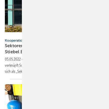
Solarwatt / Konrad Schmidt
Kooperation
Sektorenkopplung: Solarwatt kooperiert mit
Stiebel
Eltron
05.05.2022
-
Durch eine technische Kooperation mit Stiebel Eltron
verknüpft Solarwatt Solarenergie, E-Mobilität und Wärme und stellt
sich als „Sektorenkoppler“
auf.