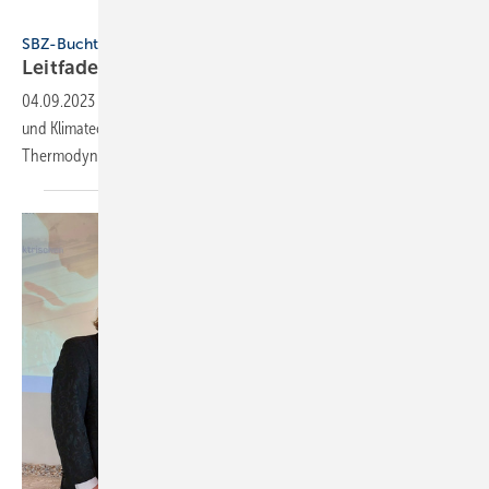
ITM
SBZ-Buchtipp
Leitfaden für mobile
Energien
04.09.2023
-
Das neue Fachbuch liefert Expertenwissen für die Kälte-
und Klimatechnik in den Bereichen Elektro, Hydraulik und
Thermodynamik.