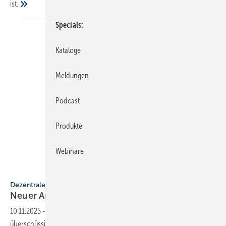
ist.
Specials
Kataloge
Meldungen
Podcast
Produkte
Webinare
Timo Leukefeld
Dezentrale Trinkwassererwärmung
Neuer Aut­ar­kie-Boi­ler von Ti­mo
Leu­ke­feld
10.11.2025
-
Der Autarkie-Boiler von der Timo Leukefeld GmbH nutzt
über­schüs­si­gen Solar­strom aus PV-Anlagen oder Netzstrom und er­