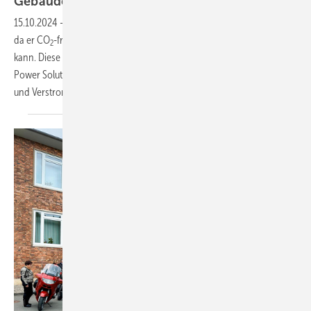
Gebäudesektor
15.10.2024
-
Wasserstoff ist ein zentraler Baustein der Energiewende,
da er CO
-frei erzeugt, genutzt und verlustfrei gespeichert werden
2
kann. Diese Tatsache nutzt das Berliner Unternehmen HPS Home
Power Solutions AG und hat ein System zur Erzeugung, Speicherung
und Verstromung von grünem Wasserstoff für Gebäude
entwickelt.