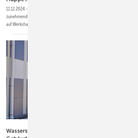
11.12.2024
-
Das Ammerländer Industrieunternehmen Hüppe setzt
zunehmend auf nicht-fossile Energieträger und nimmt Solarkraftwerk
auf Werkshallen in
Betrieb.
Bild: HPS
Wasserstoff als Langzeit­stromspeicher im