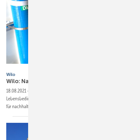
Africa GreenTec
Wilo
Wilo: Nachhaltiger Solarstrom für
Afrika
18.08.2021
-
Wilo unterstützt Africa GreenTec dabei, die
Lebensbedingungen der Menschen in Afrika u.a. durch Technologien
für nachhaltigen Solarstrom zu
verbessern.