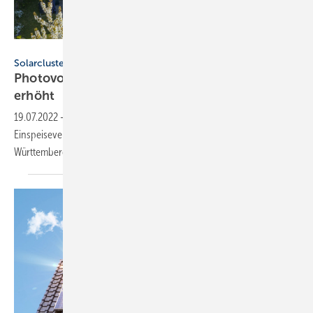
Plattform EE BW / Kuhnle & Knödler
Solarcluster BW
Photovoltaikanlagen: Einspeisevergütung wird
erhöht
19.07.2022
-
Für Solarstrom vom Dach gibt es künftig eine höhere
Einspeisevergütung. Darauf weist das Solar Cluster Baden-
Württemberg
hin.