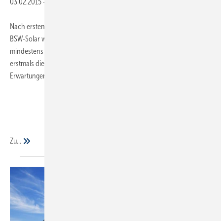
03.02.2015
-
Nach ersten Schätzungen des Bundesverbandes Solarwirtschaft
BSW-Solar wuchs die weltweite Photovoltaik-Nachfrage 2014 um
mindestens 10 % auf deutlich über 40 Gigawatt. Im Jahr 2015 könnte
erstmals die 50-Gigawatt-Marke überschritten werden, so die
Erwartungen der Solarbranche.
Zu...