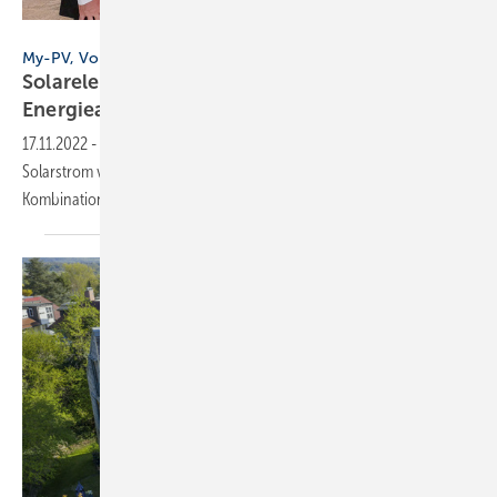
My-PV / Ina Röpcke
My-PV, Vortragsveranstaltung
Solarelektrische Gebäude: Konzepte für hohe
Energieautarkie
17.11.2022
-
Wie Wohnhäuser und Gewerbegebäude weitgehend mit
Solarstrom versorgt werden können und was PV-Anlagen in
Kombination mit anderen Technologien leisten
können.