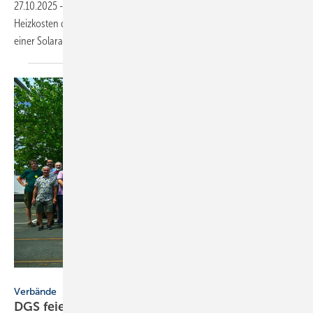
27.10.2025
-
Solarwatt-Analyse zeigt: Hausbesitzer können ihre
Heizkosten durch die Nutzung einer Wärmepumpe in Kombination mit
einer Solaranlage
senken.
DGS / Jörg Sutter
Verbände
DGS feiert 50 Jahre und wählt neues
Präsi­dium