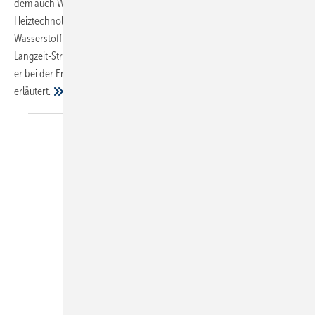
dem auch Wasserstoff als Energieträger im Bereich der
Heiztechnologie in den Fokus rückt. Eine nutzbare Umsetzung von
Wasserstoff in der Gebäudetechnik ist ein wasserstoffbasierter
Langzeit-Stromspeicher, der aktuell auf den Markt gebracht wurde. Ob
er bei der Energiewende eine Rolle spielen kann, wird im Fachbeitrag
erläutert.