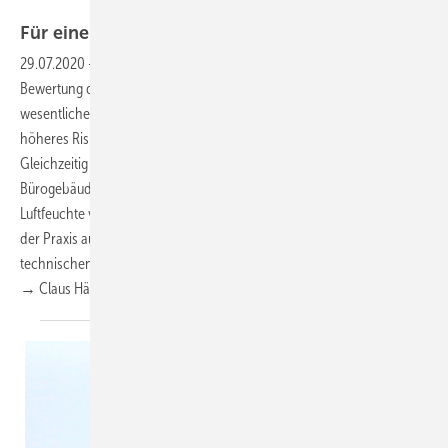
Bild : Getty Images/iStockphoto/fizkes
Für eine gesunde
Raumluftfeuchte
29.07.2020
-
Thermische Behaglichkeit und Gesundheit ▪ Bei der
Bewertung der Innenraumluftqualität spielt die Raumluftfeuchte eine
wesentliche Rolle. Sinkt sie auf zu niedrige Werte ab, besteht ein
höheres Risiko für Atemwegs- oder auch Infektionserkrankungen.
Gleichzeitig verbringen die Menschen sehr viel Zeit in Wohn- und
Bürogebäuden. Deshalb ist aus gesundheitlicher Sicht eine
Luftfeuchte von mindestens 40 % zu empfehlen. Wie sich dieses Ziel in
der Praxis auf ­effiziente Weise erreichen lässt und welche
technischen Möglichkeiten der Markt dafür bietet, zeigt dieser Beitrag.
→ Claus
Händel