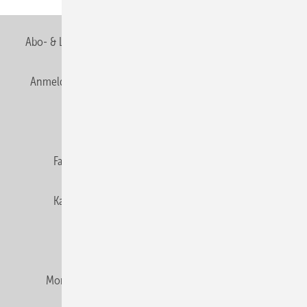
Abo- & Leserservice
AGB
Alle Inhalte chronologisch
Anmelden
Anmeldung & Registrierung
Newsletter
Datenschutz
E-Paper
Editor's choice
Fachbeiträge
Gentner Verlag
Impressum
Karriere bei Gentner
Team
Mediaservice
Mitgliedschaften und Engagement
Montagezeiten Heizung
Montagezeiten Sanitär