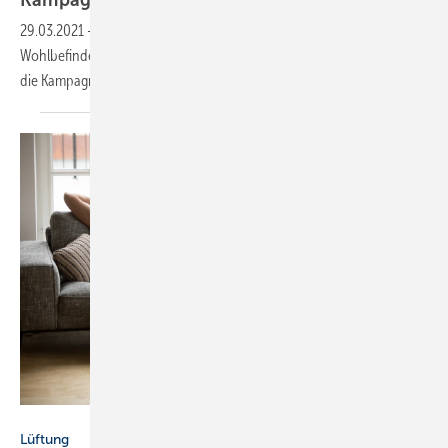
29.03.2021
-
Eine hohe Raumluftqualität ist eine Grundlage für
Wohlbefinden und Gesundheit. Über die Zusammenhänge informiert
die Kampagne „Lebensmittel
Luft“.
Bild : Getty Images/iStockphoto/fizkes
Lüftung