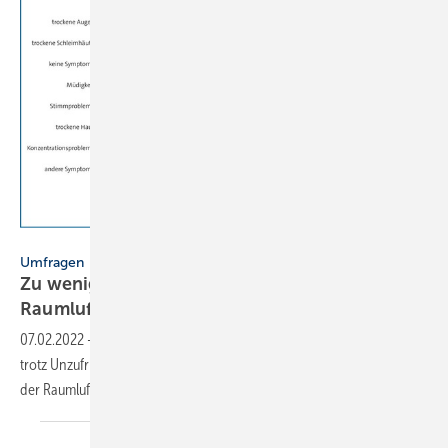
Initiative Prima Büroklima / Condair Systems
Umfragen
Zu wenig Engagement für bessere
Raumluftqualität
07.02.2022
-
Eine Umfrage bei über 500 Büroangestellten zeigt, dass
trotz Unzufriedenheit und Ängsten kaum Lösungen zur Verbesserung
der Raumluftqualität umgesetzt
werden.