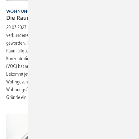
Bild: Zehnder Group Deutschland
WOHNUNGSLÜFTUNG
Die Raumluftqualität bleibt an erster
Stelle
29.03.2023
-
Mit den sinkenden Inzidenzen und den damit
verbundenen Lockerungen ist es auch um die Lüftung etwas stiller
geworden. Trotzdem ist das Bewusstsein für eine hohe
Raumluftqualität in den Köpfen der Endkunden geschaffen. Die
Konzentration von CO
und flüchtigen organischen Verbindungen
2
(VOC) hat auch schon vor der Coronapandemie eine Rolle gespielt,
bekommt jetzt aber deutlich mehr Aufmerksamkeit. Für Heiko Braun ist
Wohngesundheit daher das zentrale Argument für den Einsatz der
Wohnungslüftung. Im Gespräch mit der SBZ geht er näher auf die
Gründe ein, lässt aber auch andere Trends nicht außen
vor.