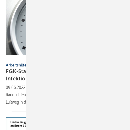
peterschreiber.media – stock.adobe.com
Arbeitshilfe
FGK-Status-Report 58: Raumluftfeuchte und
Infektionsrisiko
09.06.2022
-
Der FGK-Status-Report 58 stellt Anforderungen an die
Raumluftfeuchtigkeit zur Reduktion des Infektionsrisikos über den
Luftweg in der Heizperiode
vor.