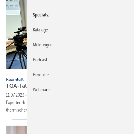
Specials
Kataloge
Meldungen
Podcast
FGK
Produkte
Raumluft
TGA-Talk online
schauen
Webinare
11.07.2023
-
Auf dem YouTube-Kanal des FGK können jetzt drei
Experten-Interviews zu Raumluftqualität, Raumluftfeuchte und
thermischer Behaglichkeit aufgerufen
werden.