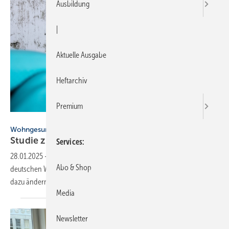
Ausbildung
|
Aktuelle Ausgabe
Heftarchiv
Premium
Andrey Popov - stock.adobe.com
Wohngesundheit
Studie zu Schimmel in deutschen
Wohnungen
Services
28.01.2025
-
Es gibt keine offiziellen Zahlen über Schimmelpilzbefall in
Abo & Shop
deutschen Wohnungen. Das will nun eine repräsentative Marktstudie
dazu
ändern.
Media
Newsletter