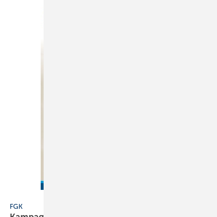
Antonioguillem – stock.adobe.com
FGK
Kampagne „Lebensmittel Luft“
gestartet