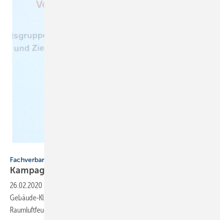
FGK
Fachverband Gebäude-Klima
Kampagne zur
Raumluftfeuchte
26.02.2020
-
Die Kampagne „Mindestfeuchte 40 %“ des Fachverbands
Gebäude-Klima e.V. (FGK) soll Bewusstsein für ausreichende
Raumluftfeuchte
schaffen.