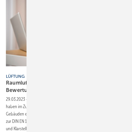
Bild: Girts - stock.adobe.com
LÜFTUNG
Raumluftqualität und energetische
Bewertung
29.03.2023
-
Die Raumluftqualität und die thermische Behaglichkeit
haben im Zusammenhang mit der energetischen Bewertung von
Gebäuden einen höheren Stellenwert erhalten: Der nationale Anhang
zur DIN EN 16798-1 [1] enthält wesentliche nationale Ergänzungen
und Klarstellungen zur Europäischen Norm, insbesondere auch zur