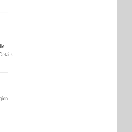
die
Details
gien