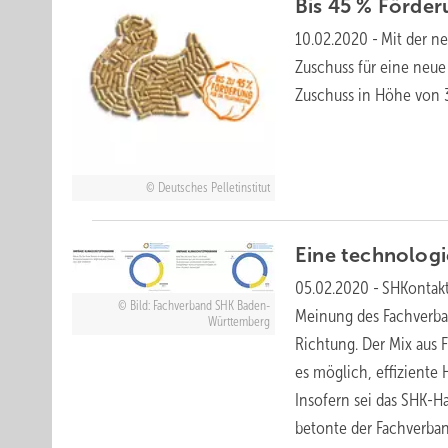
Bis 45 % Förder
10.02.2020
-
Mit der n
Zuschuss für eine neue
Zuschuss in Höhe von
Deutsches Pelletinstitut
Eine technolog
05.02.2020
-
SHKontakt
Bild: Fachverband SHK Baden-
Meinung des Fachverban
Württemberg
Richtung. Der Mix aus
es möglich, effiziente
Insofern sei das SHK-H
betonte der Fachverba