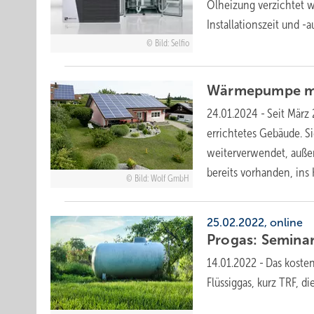
Ölheizung verzichtet w
Installationszeit und
-a
Bild: Selfio
Wärmepumpe mit
24.01.2024
-
Seit März
errichtetes Gebäude. S
weiterverwendet, auße
bereits vorhanden, in
Bild: Wolf GmbH
25.02.2022, online
Progas: Seminar
14.01.2022
-
Das kosten
Flüssiggas, kurz TRF, 