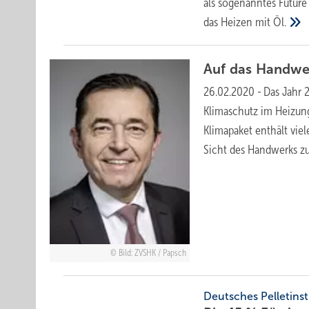
als sogenanntes Future 
das Heizen mit
Öl.
Auf das Handw
26.02.2020
-
Das Jahr 
Klimaschutz im Heizung
Klimapaket enthält vie
Sicht des Handwerks 
Bild: ZVSHK / Papsch
Deutsches Pelletinst