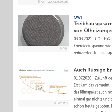
Kari - stock.adobe.com
OWI
Treibhausgasarm
von
Ölheizunge
03.03.2021
-
CO2-Fußab
Energieeinsparung wi
OWI
reduzierten Treibhaus
Auch flüssige E
01.07.2020
-
Zukunft d
Erst kam das vermeint
das Klimapaket auch no
einmal gar nichts und 
Bild: IWO
schon heute geboten. 