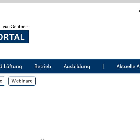
d Lüftung
Betrieb
Ausbildung
|
Aktuelle 
e
Webinare