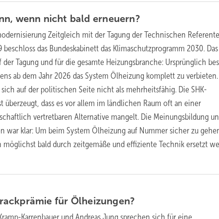
nn, wenn nicht bald
erneuern?
odernisierung
Zeitgleich mit der Tagung der Technischen Referent
19 beschloss das Bundeskabinett das Klimaschutzprogramm 2030. Das
 der Tagung und für die gesamte Heizungsbranche: Ursprünglich be
tens ab dem Jahr 2026 das System Ölheizung komplett zu verbieten
sich auf der politischen Seite nicht als mehrheitsfähig. Die SHK-
t überzeugt, dass es vor allem im ländlichen Raum oft an einer
tschaftlich vertretbaren Alternative mangelt. Die Meinungsbildung u
n war klar: Um beim System Ölheizung auf Nummer sicher zu gehe
n möglichst bald durch zeitgemäße und effiziente Technik ersetzt w
rackprämie für
Ölheizungen?
Kramp-Karrenbauer und Andreas Jung sprechen sich für eine