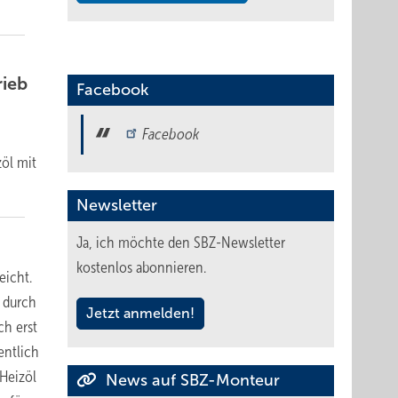
rieb
Facebook
Facebook
öl mit
Newsletter
Ja, ich möchte den SBZ-Newsletter
kostenlos abonnieren.
eicht.
 durch
Jetzt anmelden!
ch erst
entlich
Heizöl
News auf SBZ-Monteur