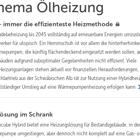
 Thema Ölheizung
 immer die effizienteste
Heizmethode
debeheizung bis 2045 vollständig auf erneuerbare Energien umzuste
erker für utopisch. Ein Hemmschuh ist vor allem die hinterherhink
rmepumpen, die künftig flächendeckend eingesetzt werden sollen, a
bäuden aufgrund suboptimaler Gegebenheiten nicht effizient. Viele
 Heizungsanlagen stehen aktuell vor finanziellen Herausforderungen, 
Fachbetrieb aus der Schwäbischen Alb rät zur Nutzung einer Hybridhei
vollständiger Umstieg auf eine Wärmepumpenheizung erfolgen
kann.
lösung im
Schrank
cube Hybrid bietet eine Heizungslösung für Bestandsgebäude, in de
epumpe umgestiegen, aber dennoch nicht komplett auf eine Gas- o