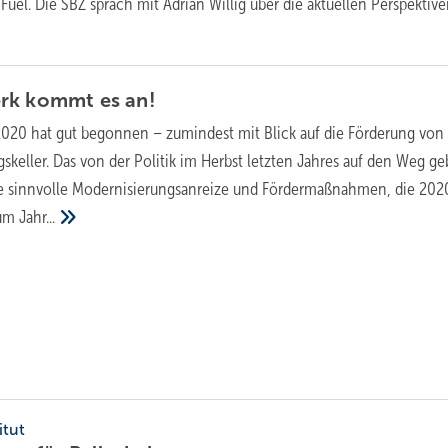
Fuel. Die SBZ sprach mit Adrian Willig über die aktuellen Perspektive
erk kommt es
an!
2020 hat gut begonnen – zumindest mit Blick auf die Förderung vo
skeller. Das von der Politik im Herbst letzten Jahres auf den Weg g
le sinnvolle Modernisierungsanreize und Fördermaßnahmen, die 202
zum
Jahr...
itut