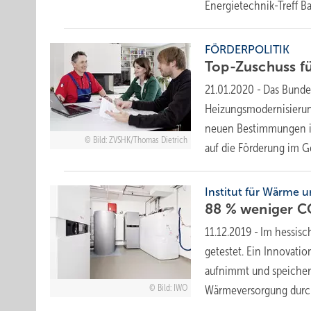
Energietechnik-Treff 
FÖRDERPOLITIK
Top-Zuschuss f
21.01.2020
-
Das Bundes
Heizungsmodernisierung 
neuen Bestimmungen in
Bild: ZVSHK/Thomas Dietrich
auf die Förderung im G
Institut für Wärme u
88 % weniger CO
11.12.2019
-
Im hessis
getestet. Ein Innovati
aufnimmt und speichert
Bild: IWO
Wärmeversorgung durc