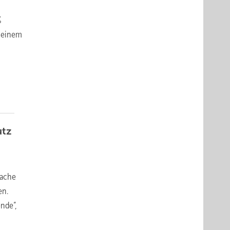
%
n einem
utz
mache
en.
nde“,