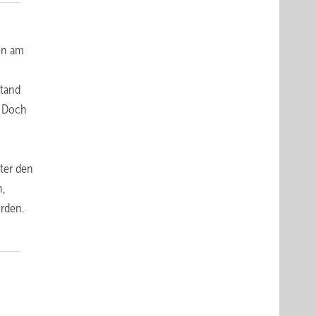
en am
stand
. Doch
nter den
n,
erden.