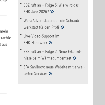
n für
SBZ ruft an – Folge 5: Wie wird das
SHK-Jahr
2026?
Wera Adventskalender: die Schraub­
werk­statt für den
Pro­fi
n mehr
Live-Video-Support im
ebrachte
SHK-Handwerk
0 aus
SBZ ruft an – Folge 2: Neue Erkennt­
nisse beim
Wärme­pumpen­test
SFA Sanibroy: neue Web­site mit erwei­
terten
Services