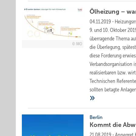
Ölheizung – wa
04.11.2019
-
Heizungsm
9. und 10. Oktober 20
überragende Thema auf
IWO
die Überlegung, spätes
diese Forderung erwies 
Verbandsorganisation is
realisierbaren bzw. wir
Technischen Referente
sollten betagte Anlage
Berlin
Kommt die Abw
21.08.2019
-
Annegret 