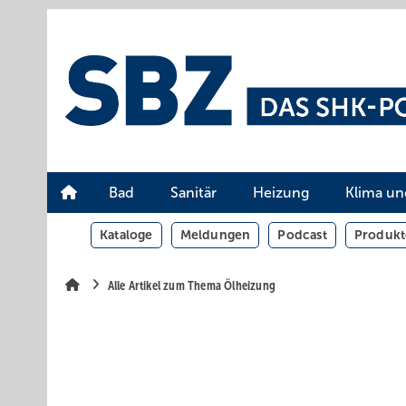
Springe
Springe
Springe
auf
auf
auf
Hauptinhalt
Hauptmenü
SiteSearch
Bad
Sanitär
Heizung
Klima un
Kataloge
Meldungen
Podcast
Produkt
Alle Artikel zum Thema Ölheizung