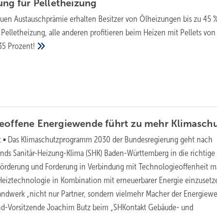
ung für
Pelletheizung
euen Austauschprämie erhalten Besitzer von Ölheizungen bis zu 45 
 Pelletheizung, alle anderen profitieren beim Heizen mit Pellets vo
 35
Prozent!
ieoffene Energiewende führt zu mehr
Klimasch
 ▪ Das Klimaschutzprogramm 2030 der Bundesregierung geht nach
ds Sanitär-Heizung-Klima (SHK) Baden-Württemberg in die richtige
 Förderung und Forderung in Verbindung mit Technologieoffenheit 
 Heiztechnologie in Kombination mit erneuerbarer Energie einzusetz
andwerk „nicht nur Partner, sondern vielmehr Macher der Energiewe
nd-Vorsitzende Joachim Butz beim „SHKontakt Gebäude- und