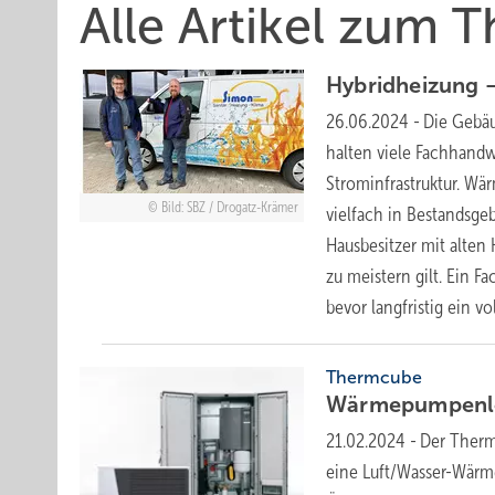
Alle Artikel zum
Hybridheizung –
26.06.2024
-
Die Gebäu
halten viele Fachhandw
Strominfrastruktur. Wä
Bild: SBZ / Drogatz-Krämer
vielfach in Bestandsge
Hausbesitzer mit alten
zu meistern gilt. Ein 
bevor langfristig ein 
Thermcube
Wärmepump en­
21.02.2024
-
Der Therm
eine Luft/Wasser-Wärm