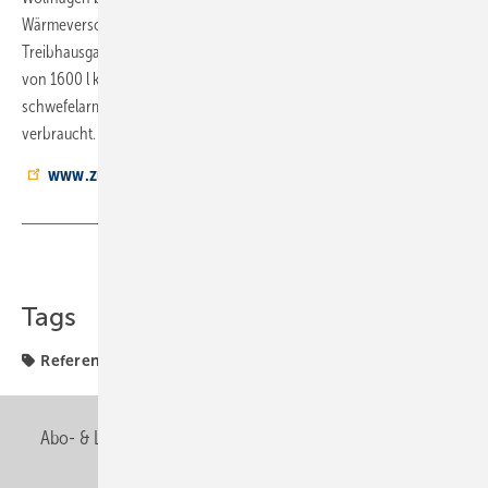
Wärmeversorgung auf eine CO
-Minderung von insgesamt 88 %. Der
2
Treibhausgasausstoß wurde um rund 6 t auf 800 kg gesenkt. Anstelle
von 1600 l klassischem Heizöl wurden noch 245 l klassisches
schwefelarmes ­Heizöl sowie 821 l treibhausgasreduzierter Brennstoff
verbraucht.
www.zukunftsheizen.de
Teilen
Link kopieren
Tags
Referenzobjekte
Ölheizung
Abo- & Leserservice
AGB
Alle Inhalte chronologisch