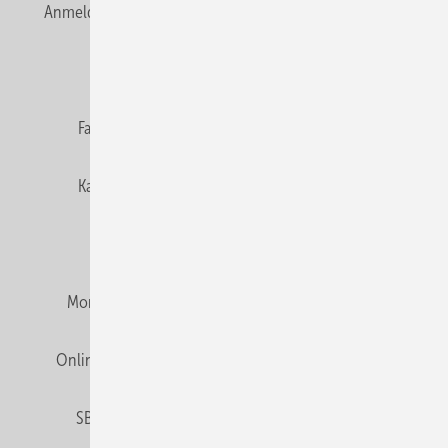
Anmelden
Anmeldung & Registrierung
Newsletter
Datenschutz
E-Paper
Editor's choice
Fachbeiträge
Gentner Verlag
Impressum
Karriere bei Gentner
Team
Mediaservice
Mitgliedschaften und Engagement
Montagezeiten Heizung
Montagezeiten Sanitär
Online Mediadaten
Privacy Manager
RSS-Feed
SBZ abonnieren
Veranstaltungen / Webinare