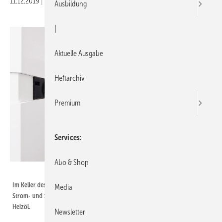
11.12.2019
|
Veröffentlicht in
Ausgabe 24-2019
|
Druckvorschau
Ausbildung
|
Aktuelle Ausgabe
Heftarchiv
Premium
Services
Abo & Shop
Bild: IWO
Im Keller des Innovationshauses befinden sich ein Hybridkompaktgerät, ein
Media
Strom- und zwei Wärmespeicher sowie ein Tank mit CO 2 -reduziertem
Heizöl.
Newsletter