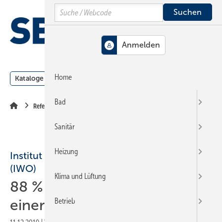
Springe
Springe
Springe
Search
auf
auf
auf
Hauptinhalt
Hauptmenü
SiteSearch
MENÜ
Home
Kataloge
Meldungen
Podcast
Produkte
Webin
Bad
Referenzobjekte
Sanitär
Heizung
Institut für Wärme und Oeltechnik e. V.
(IWO)
Klima und Lüftung
88 % weniger CO2 - mit
einer Ölheizung
Betrieb