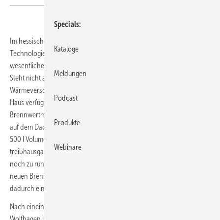
Specials
Im hessischen Wolfhagen werden dynamische Stromtarife und neue
Kataloge
Technologien getestet. Ein Innovationshaus leistet dabei einen
wesentlichen Beitrag, indem es Ökostrom aufnimmt und speichert.
Meldungen
Steht nicht ausreichend Ökostrom zur Verfügung, wird die
Wärmeversorgung durch ein Öl-Brennwertgerät sichergestellt. Das
Podcast
Haus verfügt über ein Hybridheizgerät, das Wärmepumpe und Öl-
Brennwertmodul kombiniert. Hinzu kommen die Photovoltaikanlage
Produkte
auf dem Dach, ein Stromspeicher, zwei Wärmespeicher mit insgesamt
500 l Volumen sowie ein 1500-l-Heizöltank, der mit einer
Webinare
treibhausgasreduzierten Mischung befüllt wurde. Diese besteht nur
noch zu rund 25 % aus klassischem Heizöl und zu 75 % aus einem
neuen Brennstoff, der überwiegend aus Altfetten hergestellt wird und
dadurch eine CO
-Minderung von rund 80 % aufweist.
2
Nach eineinhalb Jahren Betrieb kommt das Innovationshaus
Wolfhagen bei der ganzheitlichen Betrachtung von Strom- und