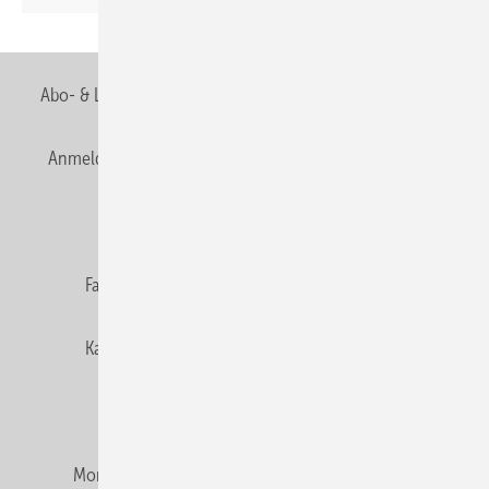
Seite
Abo- & Leserservice
AGB
Alle Inhalte chronologisch
Anmelden
Anmeldung & Registrierung
Newsletter
Datenschutz
E-Paper
Editor's choice
Fachbeiträge
Gentner Verlag
Impressum
Karriere bei Gentner
Team
Mediaservice
Mitgliedschaften und Engagement
Montagezeiten Heizung
Montagezeiten Sanitär