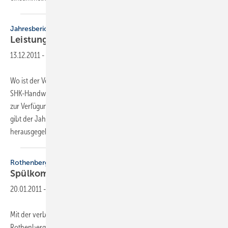
Jahresbericht
Leistungen der
Organisation
13.12.2011
-
Wo ist der Verband aktiv? Was leistet der ZVSHK für das organisierte
SHK-Handwerk? Welche Dienstleistungen stehen dem Eckring-Betrieb
zur Verfügung, die er gewinnbringend nutzen kann? Antworten darauf
gibt der Jahrestätigkeitsbericht, den der ZVSHK Anfang Dezember
herausgegeben hat.
Er...
Rothenberger
Spülkompressor mit verbesserter
Leistung
20.01.2011
-
Mit der verbesserten Version des Ropuls Spülkompressors von
Rothenberger können nicht nur Flächenheizungen gespült werden.