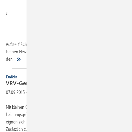
2
Aufstellfläche inklusive der Mindestabstände findet der Pelletkessel in
kleinen Heizräumen Platz. Unkompliziert ist auch die Anbindung an
den...
Daikin
VRV-Geräte auch für kleine
Leistungen
07.09.2015
-
Mit kleinen Geräten erweitert Daikin seine VRV-Familie in den
Leistungsgrößen 4, 5, 6 und 8 PS. Durch die kompakten Außenmaße
eignen sich diese für Wohnungen oder kleine Gewerbebetriebe.
Zusätzlich zu den 4 bis 8 PS starken Geräten mit 400 V