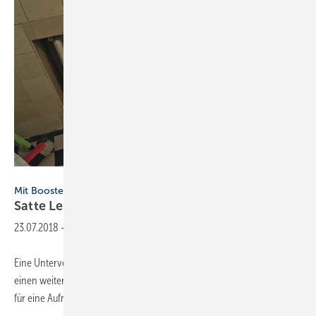
Baasch
Mit Booster
Satte Leistung mit großem
Bruder
23.07.2018
-
Eine Unterversorgung im Bestand hatte zur Folge, dass man sich
einen weiteren Heizkörper installieren ließ. Zumindest reicht es jetzt
für eine Aufnahme in der Hall of Shame der SHK-Welt.