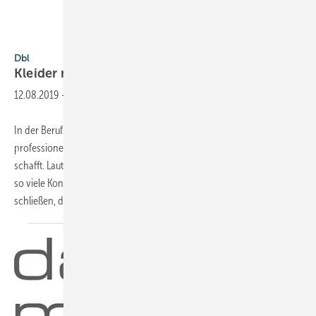
DBL GmbH
Dbl
Kleider machen
Leistung
12.08.2019
-
In der Berufswelt trägt das Outfit zum Erfolg bei, denn es ist Teil des
professionellen Auftritts, der einen Vertrauensbonus beim Kunden
schafft. Laut Studien machen Probanden im weißen Arztkittel nur halb
so viele Konzentrationsfehler wie jene ohne Kittel. Daraus kann man
schließen,
dass...