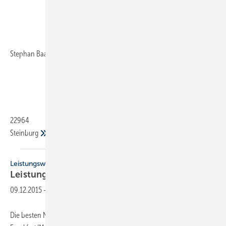
Stephan Baasch
22964
Steinburg
Leistungswettbewerb
Leistung
belohnt
09.12.2015
-
Die besten Nachwuchskräfte des Jahres 2015 stehen fest: