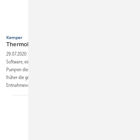
Bild: Kemper
Kemper
Thermoboxen mit mehr
Leistung
29.07.2020
-
Kemper hat in Kombination mit einer optimierten Regler-
Software, einer Messbereichserweiterung und hocheffizienten
Pumpen die Leistung seiner KTS Thermoboxen erhöht. Erreichte
früher die größte Frischwasserstation (B60/B60S) einen maximalen
Entnahmevolumenstrom von 63 l/min, sind es jetzt
75 l/min...