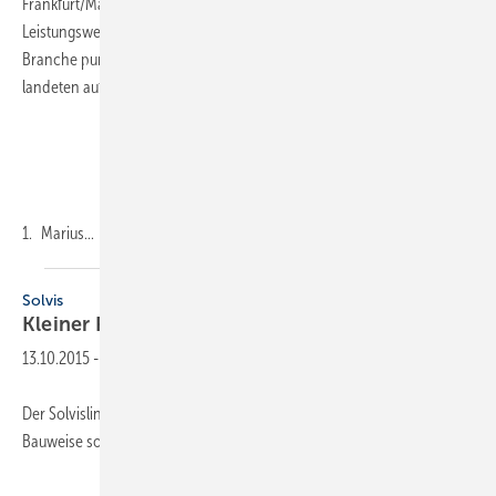
Frankfurt/Main war Mitte November Austragungsort für den
Leistungswettbewerb des deutschen Handwerks. Vertreter der SHK-
Branche punkteten in zwei Berufen. Bei den Anlagenmechanikern
landeten auf dem Siegertreppchen:
1. Marius...
Solvis
Kleiner Pelletkessel ab 3 kW
Leistung
13.10.2015
-
Der Solvislino 4 erleichtert die Aufstellung durch seine kompakte
Bauweise sowie eine geteilte Anlieferung. Mit nur 1,5 m