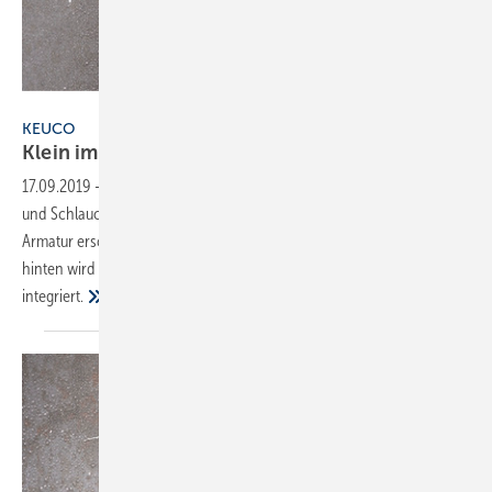
Keuco
KEUCO
Klein im Auftritt, groß in der
Leistung
17.09.2019
-
Ixmo_solo von Keuco vereint Thermostat, Absperrventil
und Schlauch-Anschluss in nur einem Modul. Die Bedienung der
Armatur erschließt sich intuitiv. Vorne wird die Wassermenge geregelt,
hinten wird die Temperatur eingestellt, der Schlauch-Anschluss ist
integriert.