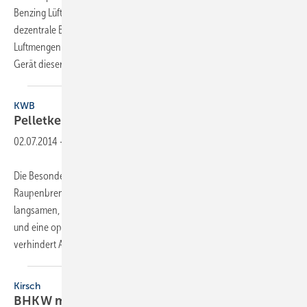
Benzing Lüftungssysteme GmbH ermöglichen die kontrollierte
dezentrale Be- und Entlüftung mit Wärmerückgewinnung für größere
Luftmengen bis etwa 550 m³/h. Mit dem WRGW 550 EV ist auch ein
Gerät dieser Leistungsklasse
mit...
KWB
Pelletkessel für große
Leistungen
02.07.2014
-
Die Besonderheit des neuen KWB Pelletfire Plus (45 bis 135 kW) ist der
Raupenbrenner, der mit einer speziellen Geometrie und der
langsamen, variablen Rostgeschwindigkeit für ein ruhiges Glutbett
und eine optimale Verbrennung sorgt. Ein Reinigungskamm
verhindert Ablagerungen. Die
maximale...
Kirsch
BHKW mit 20 kW
Leistung