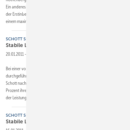
Ein anderes Einsatzgebiet ist das Spülen von Trinkwasseranlagen vor
der Erstinbetriebnahme gemäß den Vorgaben der ­ DIN 1988-2. Bis zu
einem maximalen Rohrdurchmesser
von...
SCHOTT SOLAR
Stabile Leistung
bestätigt
20.01.2011
-
Bei einer vom Fraunhofer-Institut für Solare Energiesysteme ISE
durchgeführten Leistungsmessung erzielten die PV-Module von
Schott nach einer Betriebszeit von 26 Jahren im Mittel noch 92
Prozent ihrer ursprünglichen Leistung. Damit lagen die Module über
der Leistungsgarantie von 90 Prozent
nach...
SCHOTT SOLAR
Stabile Leistung
bestätigt