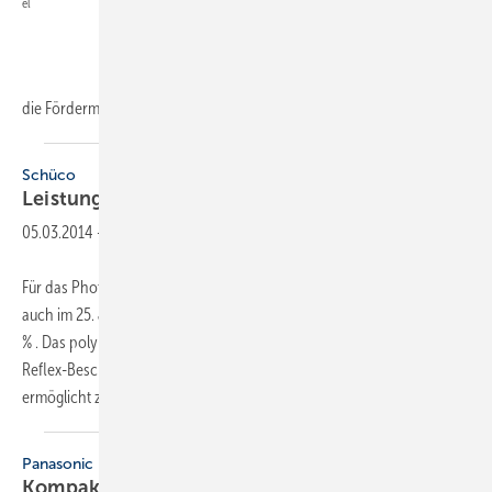
el
die
Fördermittel...
Schüco
Leistung 25 Jahre
garantiert
05.03.2014
-
Für das Photovoltaik-Modul MPE der PG 60 Serie garantiert Schüco
auch im 25. Jahr nach der Inbetriebnahme noch eine Leistung von 80
% . Das polykristalline Modul sei mit hochwertigem Solarglas mit Anti-
Reflex-Beschichtung ausgerüstet. Die Beständigkeit gegen Ammoniak
ermöglicht zudem
den...
Panasonic
Kompaktmodell mit kleiner
Leistung