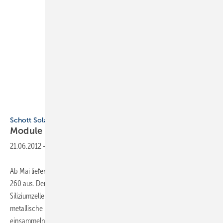
Schott Solar
Schott Solar
Module mit 260 W
Leistung
21.06.2012
-
Ab Mai liefert Schott Solar das neue Solarmodul Schott Perform Mono
260 aus. Der Modulwirkungsgrad erreicht 15,9 %. Die monokristallinen
Siliziumzellen verfügen über drei sogenannte Busbars. Das sind
metallische Kontaktfinger auf der Vorderseite, die mehr Strom
einsammeln als bei
Zellstrings...