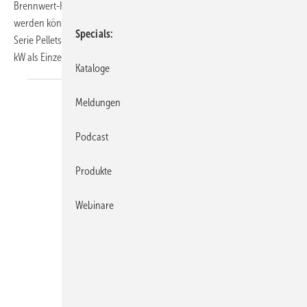
Brennwert-Heizkessel an, die bei größerem Wärmebedarf eingesetzt
werden können und die Energieeffizienzklasse A++ erreichen. Die
Specials
Serie Pelletstar Condensation ist im Leistungsbereich von 10 bis 100
kW als Einzelanlage oder im
Kaskadenbetrieb...
Kataloge
Meldungen
Podcast
Produkte
Webinare