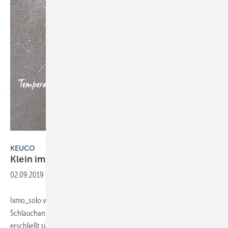
Keuco
KEUCO
Klein im Auftritt, groß in der
Leistung
02.09.2019
-
Ixmo_solo von Keuco vereint Thermostat, Absperrventil und
Schlauchanschluss in nur einem Modul. Die Bedienung der Armatur
erschließt sich intuitiv. Vorne wird die Wassermenge geregelt, hinten