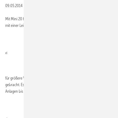
09.05.2014
-
Mit Mini 20 hat Kirsch Homeenergy ein kompaktes Blockheizkraftwerk
mit einer Leistung von 20 kW
el
für größere Wohngebäude und Gewerbeobjekte auf den Markt
gebracht. Es soll nach den Richtlinien zur Förderung von KWK-
Anlagen bis 20 kW