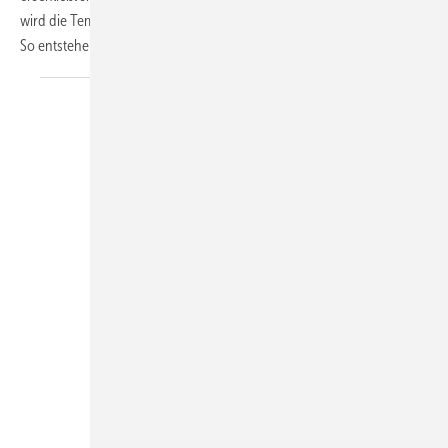
wird die Temperatur eingestellt, der Schlauchanschluss ist integriert.
So entstehen durch nur
ein...