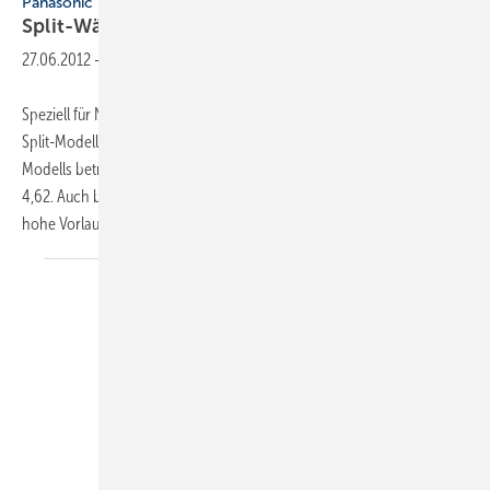
Panasonic
Split-Wärmepumpe mit kleiner
Leistung
27.06.2012
-
Speziell für Niedrigenergiehäuser hat Panasonic die 3- und 5-kW-­Mini-
Split-Modelle Aquarea LT entwickelt. Der COP-Wert eines 3-kW-
Modells beträgt für die Temperaturpaarung (A7/W35) beispielsweise
4,62. Auch bei niedrigen Außentemperaturen erzielen die Geräte
hohe Vorlauftemperaturen, bei
–15°C...