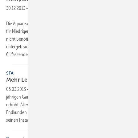
30.12.2013
-
Die Aquarea Kompaktmodelle mit 5 kW Nennleistung wurden speziell
für Niedrigenergiehäuser entwickelt. Ein separates Innengerät wird
nicht benötigt, weil alle Komponenten im gleichen Gehäuse
untergebracht sind: Wärmetauscher, 7-stufige Wasserumwälzpumpe,
6 l fassendes
Ausdehnungsgefäß...
SFA
Mehr Leistungen für
Dreistufler
05.03.2013
-
SFA Sanibroy stattet seine Hebeanlagen mit einer 3-
jährigen Garantiezeit aus. Damit wird die Gewährleistung um ein Jahr
erhöht. Allerdings gilt dieses Garantieversprechen gegenüber dem
Endkunden bewusst nur dann, wenn er die SFA-Hebeanlage über
seinen Installateur bestellt, dieser sie
im...