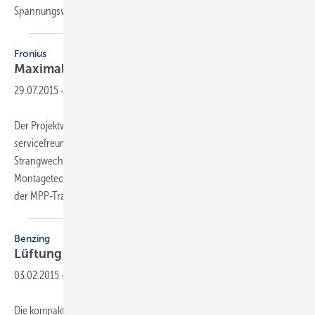
Spannungsversorgung kommt eine neue Kompaktklasse
mit...
Fronius
Maximale Leistung bei
Verschattung
29.07.2015
-
Der Projektwechselrichter Fronius Eco sei besonders
servicefreundlich und wirtschaftlich. Die Ausführung als
Strangwechselrichter mit 35,7 kg sowie die bewährte Snapinverter-
Montagetechnologie vereinfachen die Installation. Zusätzlich sorge
der MPP-Tracking-Algorithmus des Dynamic
Peak...
Benzing
Lüftung mit größerer
Leistung
03.02.2015
-
Die kompakten Wandeinbaugeräte der Reihe WRGW 250 und 550 der