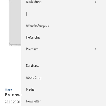
Ausbildung
|
Aktuelle Ausgabe
Heftarchiv
Premium
Services
Abo & Shop
Bild: Herz
Media
Herz
Brennwerttechnik für hohe
Leistungen
Newsletter
28.10.2020
-
Der österreichische Hersteller Herz bietet jetzt Pellet-