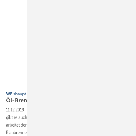
Bild: Weishaupt
WEishaupt
Öl-Brennwertkessel mit mehr
Leistung
11.12.2019
-
Die neue Generation des Öl-Brennwertkessels WTC-OB B
gibt es auch in den Leistungsgrößen 25, 30 und 35 kW. In den Geräten
arbeitet der werkseitig voreingestellte Weishaupt Purflam
Blaubrenner. Dieser schalte je nach Wärmeanforderung auf Stufe 1