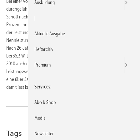
Bei einer vom Fraunhofer-Institut für Solare Energiesysteme ISE
Ausbildung
durchgeführten Leistungsmessung erzielten die PV-Module von
Schott nach einer Betriebszeit von 26 Jahren im Mittel noch 92
|
Prozent ihrer ursprünglichen Leistung. Damit lagen die Module über
der Leistungsgarantie von 90 Prozent nach zehn Jahren. Die
Aktuelle Ausgabe
Nennleistung der getesteten Module betrug bei Auslieferung 38,4 W.
Nach 26 Jahren lag die Leistungsabgabe im Durchschnitt noch immer
Heftarchiv
bei 35,3 W. Das Testinstitut hebt in seinem Gutachten vom September
2010 auch die geringe Streuung zwischen den gemessenen
Premium
Leistungswerten hervor. Für Betreiber von Solaranlagen bedeutet das
eine über Jahrzehnte verlässlich hohe Solarstromproduktion und
Services
damit fest kalkulierbare Einnahmen. →
www.schottsolar.com
Abo & Shop
Media
Teilen
Link kopieren
Tags
Newsletter