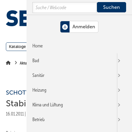
Springe
Springe
Springe
Search
auf
auf
auf
Hauptinhalt
Hauptmenü
SiteSearch
MENÜ
Home
Kataloge
Meldungen
Podcast
Produkte
Webin
Bad
Aktuelle Meldung
Sanitär
Heizung
SCHOTT SOLAR
Stabile Leistung bestätigt
Klima und Lüftung
16.01.2011
|
Druckvorschau
Betrieb