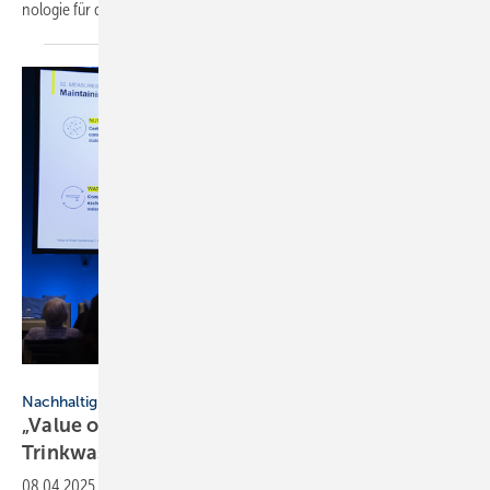
no­logie für die
Klima­ziele.
Viega / Toelle Studios
Nachhaltigkeit
„Value of Water“: kli­ma­resi­li­en­te
Trink­was­ser-In­stal­la­tio­nen
08.04.2025
-
Die Fachkonferenz „Value of Water“ fand am 17. und 18.