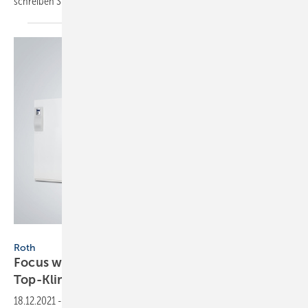
schreiben Sie uns:
jaeger@sbz-online.de
.
Roth
Roth
Focus würdigt Roth für
Top-Klima-Engagement
18.12.2021
-
Focus präsentierte im November 2021 die deutschen