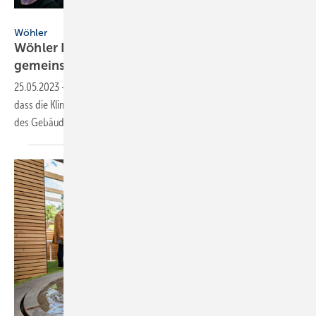
Wöhler
Wöhler
Wöhler Innovations-Forum 2023: Klimawende
gemeinsam
meistern
25.05.2023
-
Beim jährlichen Wöhler Innovations-Forum wurde klar,
dass die Klimawende nur durch die Zusammenarbeit aller Experten
des Gebäudebereichs möglich
ist.