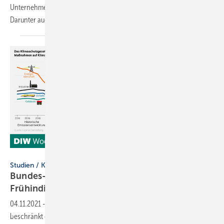
Unternehmen mit Top-Klima-Engagement im Spezial „For our Planet“.
Darunter auch die Dautphetaler Roth
Werke.
DIW Berlin
Studien / Klimawende
Bundes-Klimaschutzgesetz benötigt
Frühindikatoren
04.11.2021
-
Die verzögerte Verfügbarkeit exakter Emissionsdaten
beschränkt die Wirksamkeit des Bundes-Klimaschutzgesetzes. Abhilfe