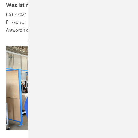
Was ist
möglich?
06.02.2024
-
Welche Chancen und Herausforderungen sind mit dem
Einsatz von Wasserstoff in der Gebäudetechnik verbunden? Erste
Antworten darauf gibt der
Kupferverband.
HWK Potsdam