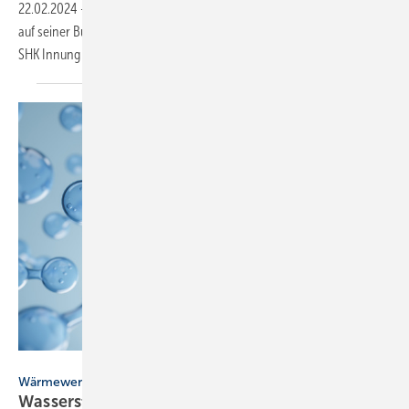
22.02.2024
-
Bundesminister Robert Habeck kam am 12. Februar 2024
auf seiner Bundeslandreise Berlin als Gast ins Kompetenzzentrum der
SHK Innung
Berlin.
Yingyaipumi - stock.adobe.com
Wärmewende
Wasser­stoff­ in der Haus­installation anwenden: