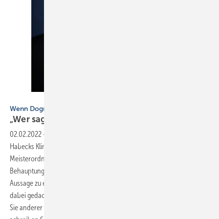
Bild: Dominik Butzmann / BMWi
Wenn Dogmatik der Pragmatik keine Chance lässt
„Wer s agt’s
ihm?“
02.02.2022
-
Wenn Dogmatik der Pragmatik keine Chance lässt ▪
Habecks Klimaschutzziele werden sich als Angriff auf die
Meisterordnung im SHK-Handwerk erweisen – diese kühne
Behauptung stellt Hans-Arno Kloep auf. Die SBZ hat ihn gebeten, seine
Aussage zu erklären und die Behauptung zu untermauern. Was er sich
dabei gedacht hat, stellt dieser Gastbeitrag aus seiner Feder dar. Sind
Sie anderer Meinung? Oder finden Sie, er liegt goldrichtig? Dann