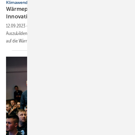
Klimawende
Wärmepumpenlabor am Bildungs- und
Innovationscampus Handwerk
eröffnet
12.09.2023
-
Im neuen Wärmepumpenlabor am BIH werden künftig
Auszubildende, Gesell:innen und Meisterschüler:innen geschult und
auf die Wärmewende
vorbereitet.