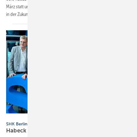
März statt und thematisierte die Versorgung mit sauberem Trinkwasser
in der
Zukunft.
Dominik Butzmann / BMWK
SHK Berlin
Habeck zu Besuch bei der Innung SHK
Berlin