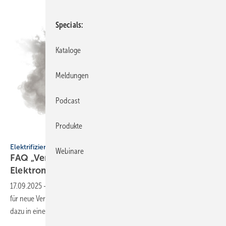
Specials
Kataloge
Meldungen
Podcast
Produkte
kv_san - stock.adobe.com
Elektrifizierung
Webinare
FAQ „Verbrenner-Aus 2035 und
Elek­tro­mo­bi­lität“
17.09.2025
-
Für PKW und leichte Nutz­fahr­zeuge gilt: keine Zulas­sung
für neue Ver­bren­ner ab 2035. Das Öko­ins­ti­tut beant­wor­tet Fra­gen
dazu in einem
FAQ.