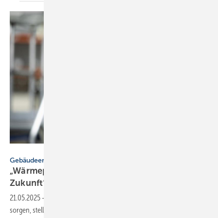
Daikin
Gebäudeenergiegesetz
„Wärme­pum­pen zentral für klima­freund­liche
Zukunft“
21.05.2025
-
Während poli­ti­sche Debat­ten um das GEG für Ver­wir­rung
sorgen, stellt Daikin klar: Die Wärme­pumpe bleibt eine Schlüs­sel­tech­