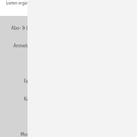
bieten ergänzende
Frühindikatoren.
Abo- & Leserservice
AGB
Alle Inhalte chronologisch
Anmelden
Anmeldung & Registrierung
Newsletter
Datenschutz
E-Paper
Editor's choice
Fachbeiträge
Gentner Verlag
Impressum
Karriere bei Gentner
Team
Mediaservice
Mitgliedschaften und Engagement
Montagezeiten Heizung
Montagezeiten Sanitär