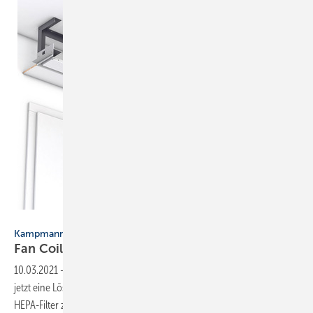
Bild: Kampmann
Kampmann
Fan Coil mit zuschaltbarem
HEPA-Filter
10.03.2021
-
Für die Lufthygiene in Hotels und Bürogebäuden gibt es
jetzt eine Lösung, bei der dem Fan Coil Venkon nur im Bedarfsfall ein
HEPA-Filter zugeschaltet werden kann. Per manueller Schaltung oder