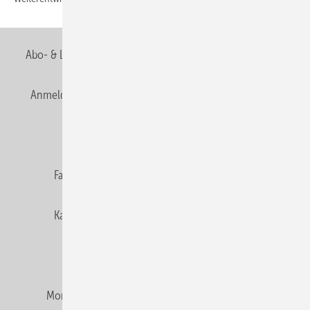
Abo- & Leserservice
AGB
Alle Inhalte chronologisch
Anmelden
Anmeldung & Registrierung
Newsletter
Datenschutz
E-Paper
Editor's choice
Fachbeiträge
Gentner Verlag
Impressum
Karriere bei Gentner
Team
Mediaservice
Mitgliedschaften und Engagement
Montagezeiten Heizung
Montagezeiten Sanitär