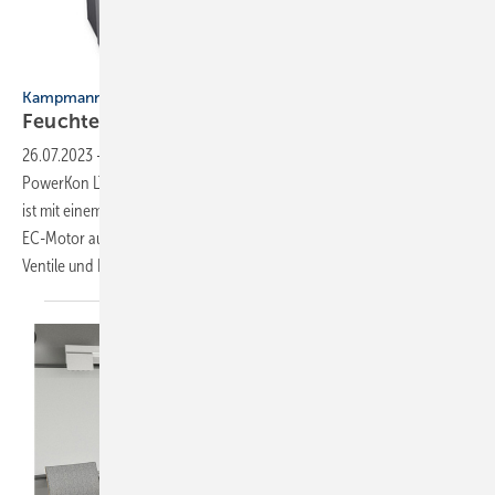
Bilder: Kampmann
Kampmann
Feuchte Kühlung
möglich
26.07.2023
-
Der 621 mm hohe Wärmepumpenheizkörper
PowerKon LT ist den Baulängen 780, 1030 und 1220 mm verfügbar. Er
ist mit einem leisen Querstromventilator und einem energiesparenden
EC-Motor ausgestattet. Seine Front kommt ohne Luftschlitze aus. Alle
Ventile und Rohre sowie der Elektroanschluss befinden
sich...