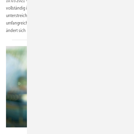
10.03.2021
-
Zum 1. Januar 2021 wurde die emco Klima GmbH
vollständig in die Kampmann GmbH & Co. KG integriert. Damit
unterstreicht das Unternehmen aus Lingen seine Stellung als einer der
umfangreichsten Systemanbieter der HLK-Branche. Aus Kundensicht
ändert sich nur ein Detail, denn das
komplette...
Kampmann