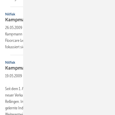
Nilfisk
Kampmann folgt auf
Hantzsche
26.05.2009
-
Seit dem 1. April 2009 verantwortet Christoph
Kampmann (38) als neuer Verkaufsleiter den Vertriebsbereich
Floorcare bei Nilfisk in Rellingen. In seiner neuen Führungsposition
fokussiert sich der gelernte Industriekaufmann
maßgeblich
Nilfisk
Kampmann folgt auf
Hantzsche
19.05.2009
-
Seit dem 1. April 2009 verantwortet Christoph Kampmann (38) als
neuer Verkaufsleiter den Vertriebsbereich Floorcare bei Nilfisk in
Rellingen. In seiner neuen Führungsposition fokussiert sich der
gelernte Industriekaufmann maßgeblich auf die strategische
Weiterentwicklung des
Bodenreiniger...