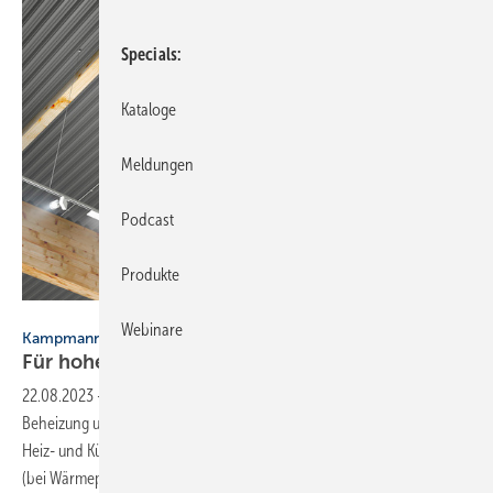
Specials
Kataloge
Meldungen
Podcast
Produkte
Bild: Kampmann
Webinare
Kampmann
Für hohe, offene
Decken
22.08.2023
-
Das Design-Deckengerät Ultra Allround kommt zur
Beheizung und Kühlung von Großräumen und Hallen zum Einsatz. Der
Heiz- und Kühlleistungsbereich reicht bis zu 50 kW bzw. bis zu 21 kW
(bei Wärmepumpen-Systemtemperaturen von 7/12 °C). Die