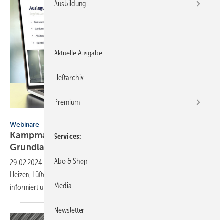
Ausbildung
|
Aktuelle Ausgabe
Heftarchiv
Premium
Kampmann
Webinare
Kampmann Kampus: Schulungen und
Services
Grund­lagen-Trainings
Abo & Shop
29.02.2024
-
Teilnehmer der Webinar-Reihe von Kampmann zu
Heizen, Lüften, Kühlen werden über Richtlinien und Systemlösungen
Media
informiert und in Grundlagen
geschult.
Newsletter