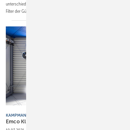
unterschiedlichen Automations- bzw. Präsenzsteuerungen wird ein
Filter der Güteklasse H14 motorisch vor
den...
Bild: Kampmann
KAMPMANN / EMCO KLIMA
Emco Klima wird zu
Kampmann