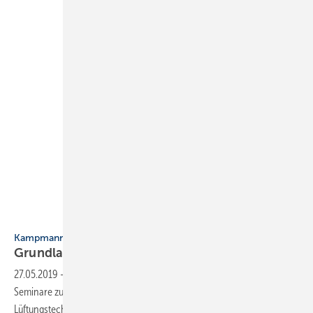
Kampmann GmbH
Kampmann
Grundlagenseminare und
Weiterbildungen
27.05.2019
-
Die Kampmann GmbH bietet Grundlagen- und Praxis-
Seminare zu allen wichtigen Themen der Heiz-, Kühl- und
Lüftungstechnik - für Anfänger, Quereinsteiger und
Profis.