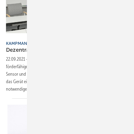
Bild: Kampmann
KAMPMANN
Dezentrales Lüftungsgerät für
Schulen
22.09.2021
-
Speziell für den Einsatz in Schulen bietet Kampmann das
förderfähige, dezentrale Lüftungsgerät WZA mit integriertem CO
-
2
Sensor und Enthalpie Tauscher an. Im Stoßlüftungs-Modus erreicht
das Gerät eine Luftleistung von 1000 m³/h. Die zur Installation
notwendigen, baulichen Maßnahmen beschränken
sich...