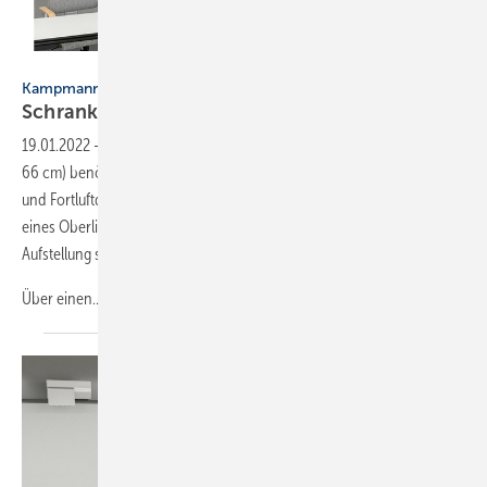
Bild: Kampmann
Kampmann
Schrank-Lüftungsgerät für
Schulen
19.01.2022
-
Das stehende Schullüftungsgerät WZA (HBT: 210 × 150 ×
66 cm) benötigt nur geringe bauliche ­Maßnahmen für den Außen-
und Fortluftdurchlass in der Fassade (Kernbohrungen oder Austausch
eines Oberlichts). Ab Werk verdrahtet ist die Lösung nach der
Aufstellung steckerfertig einsatzbereit.
Über
einen...