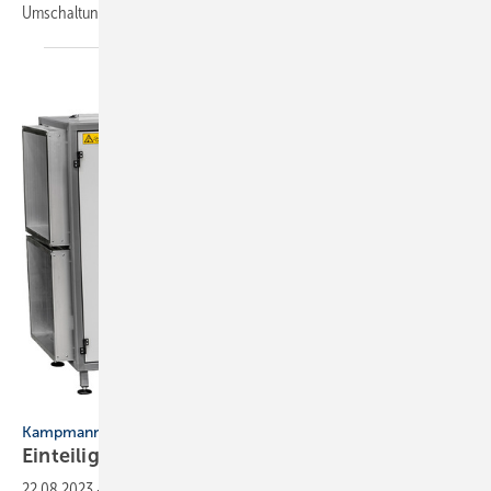
Umschaltung des Luftauslasses vom Heiz- in den
Kühlbetrieb...
Bild: Kampmann
Kampmann
Einteiliges
Kompaktlüftungsgerät
22.08.2023
-
Das RLT-Kompaktlüftungsgerät ist einteilig ab Werk