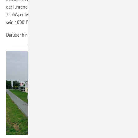
der führenden deutschen BHKW-Hersteller im Segment von 7,5 bis
75 kW
entwickelt. Im Jubiliäumsjahr 2020 wird das Unternehmen
el
sein 4000. ­BHKW ausliefern.
Darüber hinaus wurde
mit...