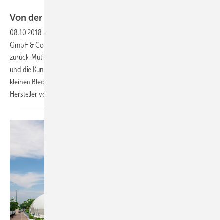
Kaldewei/Christian Blanke Fotografie
Von der Wanne zur
Waschschale
08.10.2018
-
100 Jahre Kaldewei
2018 blickt die Franz Kaldewei
GmbH & Co. KG auf ihre erfolgreiche 100-jährige Firmengeschichte
zurück. Mutige Entscheidungen, der stets nach vorn gerichtete Blick
und die Kunst, sich immer wieder neu zu erfinden: So ist aus einer
kleinen Blechwarenfabrik in Ahlen einer der weltweit führenden
Hersteller von emaillierten Badlösungen geworden.