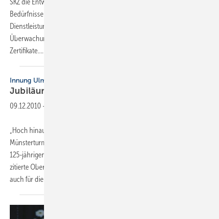
SKZ die Entwicklung der Kunststoffbranche. Entsprechend der
Bedürfnisse des Marktes werden heute verschiedenste
Dienstleistungen angeboten. Dazu zählen die Prüfung und
Überwachung der Produktqualität ebenso wie Gütezeichen oder
Zertifikate....
Innung Ulm/Alb-Donau
Jubiläum mit
Punktlandung
09.12.2010
-
„Hoch hinauf, um weit zu sehen“: ein Motto, das die Vollendung des
Münsterturmes im Jahr 1880 kennzeichnete. In seinem Grußwort zum
125-jährigen Jubiläum der Innung Sanitär-Heizung Ulm/Alb-Donau
zitierte Oberbürgermeister Ivo Gönner den alten Wahlspruch, der
auch für die Gründung der
Spengler...