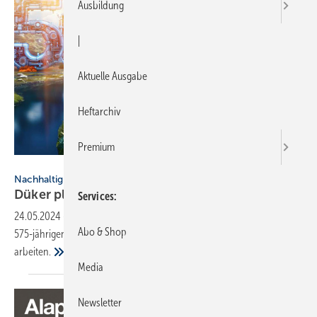
Ausbildung
|
Aktuelle Ausgabe
Heftarchiv
Premium
Düker
Nachhaltigkeit
Düker plant CO
-Neutralität bis
2044
Services
2
24.05.2024
-
Düker feiert dieses Jahr 555 Jahre. Im Jahr 2044, zum
Abo & Shop
575-jährigen Jubiläum, will das Unternehmen CO2-neutral
arbeiten.
Media
Newsletter