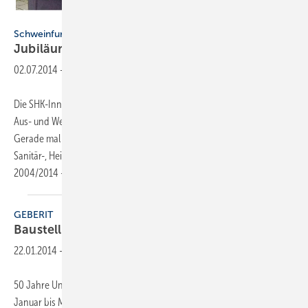
Foto: Schweinfurter Tagblatt, Hannes Helfrich
Schweinfurt
Jubiläum in
Bundesleistungszentrum
02.07.2014
-
Die SHK-Innung hat sich einen Namen gemacht. Vor allem in puncto
Aus- und Weiterbildung hat sich eine rasante Entwicklung vollzogen.
Gerade mal zehn Jahre sind es her, seitdem die Innung für Spengler-,
Sanitär-, Heizungs- und Klimatechnik ihr Bildungszentrum eröffnete.
2004/2014 – ein Grund
zum...
GEBERIT
Baustellenpartys zum
Jubiläum
22.01.2014
-
50 Jahre Unterputzspülkasten feiert Geberit in diesem Jahr von Mitte
Januar bis Mitte April mit 36 Baustellenpartys. Dabei zeigt die