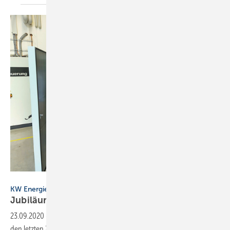
Bild: SBZ / Geßler
KW Energie
Jubiläum: 25-jährige
Erfolgs­geschichte
23.09.2020
-
Die KW Energie aus Freystadt bei Nürnberg hat sich in
den letzten 25 Jahren vom Ein-Mann-Garagenunternehmen zu einem