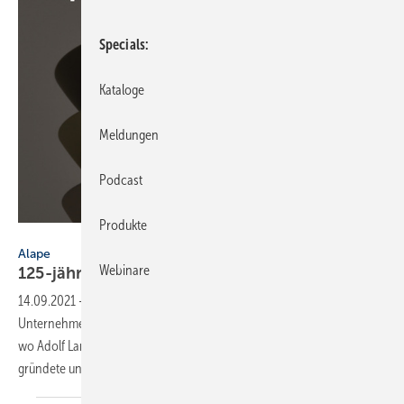
Specials
Kataloge
Meldungen
Podcast
Produkte
Alape
Alape
Webinare
125-jähriges Jubiläum von
Alape
14.09.2021
-
Alape blickt im Jahr 2021 auf eine 125-jährige
Unternehmensgeschichte zurück. Alles begann im sächsischen Penig,
wo Adolf Lamprecht 1896 einen Betrieb für Emaille-Produkte
gründete und ihm seinen klangvollen Namen
gab.