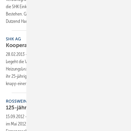
die SHK Einkaufs- und Vertriebs AG, in diesem Jahr ihr 25-jähriges
Bestehen. Gegründet wurde die Kooperation von knapp einem
Dutzend Handwerksunternehmern
im...
SHK AG
Kooperation feiert
Jubiläum
28.02.2013
-
Unter dem Motto “Innovation – Nutzen – Nachhaltigkeit“
begeht die Verbundgruppe der deutschen Sanitär-, Klima- und
Heizungsbranche, die SHK Einkaufs- und Vertriebs AG, in diesem Jahr
ihr 25-jähriges Bestehen. Gegründet wurde die Kooperation von
knapp einem
Dutzend...
ROSSWEINER
125-jähriges
Jubiläum
15.09.2012
-
Die Rossweiner Armaturen und Messgeräte GmbH feierte
im Mai 2012 ihr 125-jähriges Bestehen. Die Chronik der