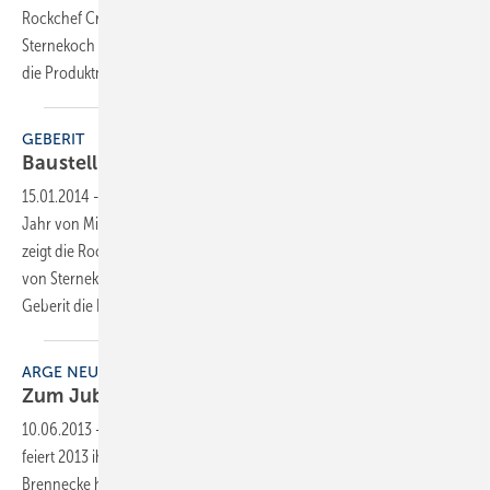
Rockchef Crew brenzlige Kochstunts und serviert Gerichte von
Sternekoch Stefan Marquard à la Baustelle. Dazu präsentiert Geberit
die Produktneuheiten 2014
in...
GEBERIT
Baustellenpartys zum
Jubiläum
15.01.2014
-
50 Jahre Unterputzspülkasten feiert Geberit in diesem
Jahr von Mitte Januar bis Mitte April mit 36 Baustellenparties. Dabei
zeigt die Rockchef Crew brenzlige Kochstunts und serviert Gerichte
von Sternekoch Stefan Marquard á la Baustelle. Dazu präsentiert
Geberit die Produktneuheiten 2014 in
einer...
ARGE NEUE MEDIEN
Zum Jubiläum Wechsel im
Vorstand
10.06.2013
-
Die Arge Neue Medien der deutschen SHK-Industrie
feiert 2013 ihr 25-jähriges Bestehen. Laut Vorsitzendem Hermann W.
Brennecke habe sich die mit mehr als 110 Mitgliedern größte