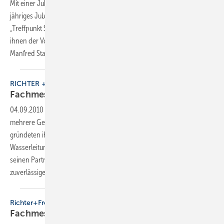
Mit einer Jubiläumsgala hat die Innung Esslingen-Nürtingen ihr 100-
jähriges Jubiläum begangen. Die Feier fand am 25. September 2010 im
„Treffpunkt Stadtmitte“ in Wendlingen statt. Über 200 Gäste, unter
ihnen der Vorsitzende des Fachverbandes SHK Baden-Württemberg
Manfred Stather, Landrat
Heinz...
RICHTER + FRENZEL
Fachmesse zum 115.
Jubiläum
04.09.2010
-
1895 fassten Emil Richter und Ernst Frenzel in Nürnberg
mehrere Gewerke unter einem Handelsdach zusammen und
gründeten ihre “Großhandlung für Kanal-, Gas- und
Wasserleitungsartikel“. Mit einer Fachmesse möchte das Unternehmen
seinen Partnern aus Industrie und SHK-Handwerk für eine
zuverlässige,...
Richter+Frenzel
Fachmesse zum 115.
Jubiläum