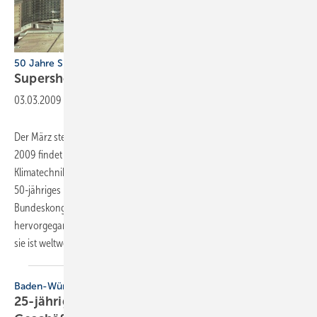
50 Jahre SHK-Weltleitmesse ISH in Frankfurt
Supershow zum
Jubiläum
03.03.2009
-
Der März steht wieder ganz im Zeichen der ISH. Vom 10. bis 14. März
2009 findet die Weltleitmesse für Bad, Gebäude-, Energie-,
Klimatechnik und erneuerbare Energien statt. Dabei feiert die ISH ihr
50-jähriges ­Bestehen. Aus einer Begleitausstellung zum
Bundeskongress des ­Zentralverbandes Sanitär Heizung Klima
hervorgegangen, verkörpert eine einzigartige Erfolgsgeschichte, denn
sie ist weltweit zum Branchentreffpunkt Nr. 1
geworden.
Baden-Württemberg
25-jähriges Jubiläum