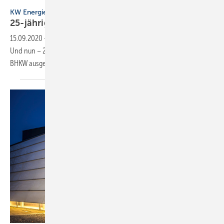
KW Energie
KW Energie
25-jähriges
Firmenjubiläum
15.09.2020
-
Die Geschichte der KW Energie begann in einer Garage.
Und nun – 25 Jahre später - hat das Unternehmen das 4000ste
BHKW
ausgeliefert.