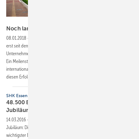
Toto
Noch lange nicht reif fürs
Museum
08.01.2018
-
Zeitreise
In Europa ist der asiatische Sanitärkonzern Toto
erst seit dem Jahr 2009 bekannt. Dabei kann das japanische
Unternehmen auf eine 100-jährige Firmengeschichte zurückblicken.
Ein Meilenstein in der Historie: die marktreife Entwicklung der
international „Washlets“ genannten Dusch-WCs. Toto alleine auf
diesen Erfolg zu reduzieren, wäre aber zu kurz
gedacht.
SHK Essen
48.500 Besucher kamen zum 50-jährigen
Jubiläum
14.03.2016
-
Beste Branchenstimmung passend zum 50-jährigen
Jubiläum: Die SHK Essen vom 9. bis 12. März 2016 hat ihre Position als
wichtigster Branchentreff im Nordwesten mit 556 Ausstellern aus 18