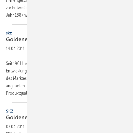
Firmengeschichte reicht von der Produktion von Dampfarmaturen bis
zur Entwicklung von digitaler Messtechnik. Nach der Gründung im
Jahr 1887 waren zu Beginn des 20. Jahrhunderts
Heizungs-...
skz
Goldenes
Jubiläum
14.04.2011
-
Seit 1961 begleitet das Süddeutsche Kunststoff-Zentrum SKZ die
Entwicklung der Kunststoffbranche. Entsprechend der Bedürfnisse
des Marktes werden heute verschiedenste Dienstleistungen
angeboten. Dazu zählen die Prüfung und Überwachung der
Produktqualität ebenso wie Gütezeichen oder
Zertifikate...
SKZ
Goldenes
Jubiläum
07.04.2011
-
Seit 1961 begleitet das Süddeutsche Kunststoff-Zentrum