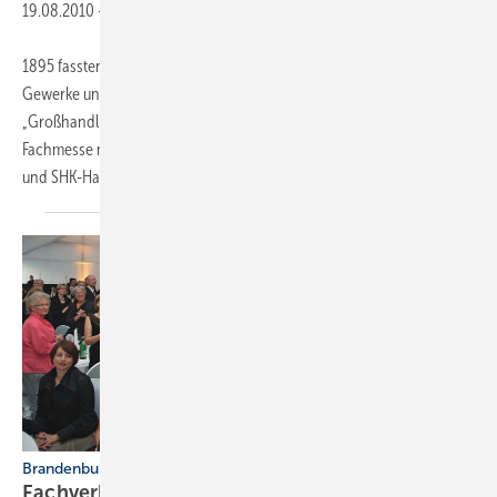
19.08.2010
-
1895 fassten Emil Richter und Ernst Frenzel in Nürnberg mehrere
Gewerke unter einem Handelsdach zusammen und gründeten ihre
„Großhandlung für Kanal-, Gas- und Wasserleitungsartikel“. Mit einer
Fachmesse möchte das Unternehmen seinen Partnern aus Industrie
und SHK-Handwerk für eine
zuverlässige...
Brandenburg
Fachverband feierte 20-jähriges
Jubiläum