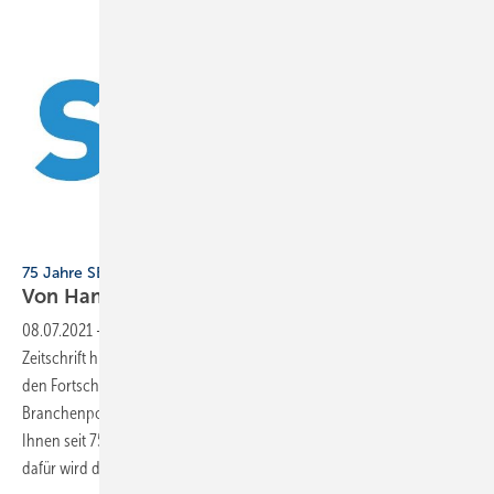
Gentner Verlag
75 Jahre SBZ
Von Handwerk bis
Hightech
08.07.2021
-
Die SBZ wird 75 Jahre jung. Von der gedruckten
Zeitschrift hin zum Multi-Media-Angebot spiegelt unsere Entwicklung
den Fortschritt im SHK-Geschehen. In Fachthemen ebenso wie in der
Branchenpolitik und in der Unternehmensführung verschaffen wir
Ihnen seit 75 Jahren einen Informationsvorsprung. Ein Meilenstein
dafür wird die gedruckte SBZ-Ausgabe Nr. 16 am 3. Dezember
sein.