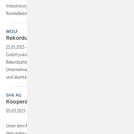
Industrieorganisation der SHK-Branche in den unterschiedlichsten
Konstellationen und stürmischsten Zeiten bewährt
und...
WOLF
Rekordumsatz zum
Jubiläum
21.05.2013
-
Die in diesem Jahr ihr 50. Firmenjubiläum feiernde Wolf
GmbH präsentierte auf der Bilanz-Pressekonferenz für 2012
Rekordzahlen bei Umsatz, Gewinn und Mitarbeiterentwicklung. Das
Unternehmen erreichte einen Umsatz von knapp 339 Millionen Euro,
und übertraf damit den Umsatz aus 2011 (322
Millionen...
SHK AG
Kooperation feiert
Jubiläum
05.03.2013
-
Unter dem Motto „Innovation – Nutzen – Nachhaltigkeit“ begeht die
Verbundgruppe der deutschen Sanitär-, Klima- und Heizungsbranche,