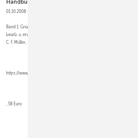
Handbuch der
Klimatechnik
01.10.2008
-
Band 1: Grundlagen; Siegfried Baumgarth (Hrsg.), 528 Seiten, 5., neu
bearb. u. erweit. Auflage 2008, gebunden, ISBN 978-3-7880-7820-1,
C. F. Müller,
https://www.rehm-verlag.de/
, 58 Euro