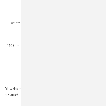
http://www.gabler.de
), 149 Euro
Die wirksame kommunikative Ansprache der Kunden wird, aufgrund
austauschbarer Angebote und der herrschenden
Informa...