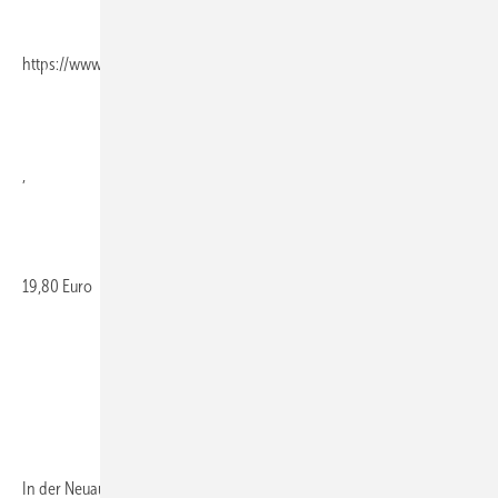
https://www.dierote.de/
,
19,80 Euro
In der Neuausgabe wurden neben der Gerätetechnik vor allem die