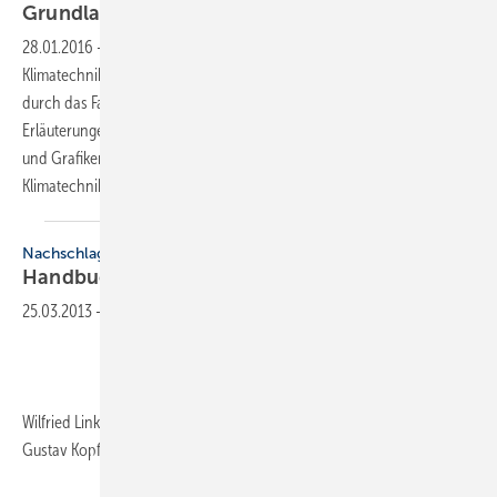
Grundlagen jetzt
neu!
28.01.2016
-
Seit fünf Jahrzehnten begleitet das Handbuch der
Klimatechnik angehende wie praktizierende Fachleute zuverlässig
durch das Fachgebiet. Das dreibändige Werk bietet mit klaren
Erläuterungen, anschaulichen Beispielen sowie zahlreichen Tabellen
und Grafiken einen praxisgerechten Überblick über die gesamte
Klimatechnik.
Nachschlagewerk
Handbuch
Feuerungstechnik
25.03.2013
-
Wilfried Linke, Ewald Marx, 402 Seiten, ISBN 3-922375-36-7, Verlag
Gustav Kopf,