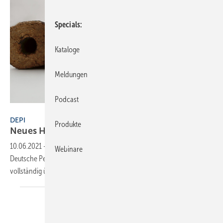
Specials
Kataloge
Meldungen
Podcast
Deutsches Pelletinstitut
DEPI
Produkte
Neues Handbuch für
ENplus-Briketts
10.06.2021
-
Für das Zertifizierungssystem ENplus-Briketts hat das
Webinare
Deutsche Pelletinstitut (DEPI) zusammen mit Branchenvertretern ein
vollständig überarbeitetes Handbuch
veröffentlicht.