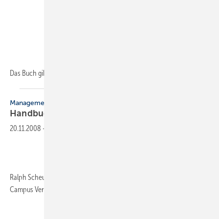
Das Buch gibt Hilfestellungen zur einfachen Ermittlung
des...
Management
Handbuch der
Strategien
20.11.2008
-
Ralph Scheuss, 408 Seiten, 2008, gebunden, ISBN 9783-593-38712-3,
Campus Verlag (