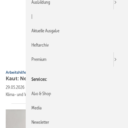
Ausbildung
|
Aktuelle Ausgabe
Heftarchiv
Premium
Hans Kaut GmbH & Co. KG
Arbeitshilfe
Kaut: Neue Handbücher für
Hitachi-Systeme
Services
29.05.2026
-
Kaut hat zwei neue technische Hand­bü­cher für Hitachi
Abo & Shop
Klima- und Wärme­pumpen­sys­teme
ver­öffentlicht.
Media
Newsletter