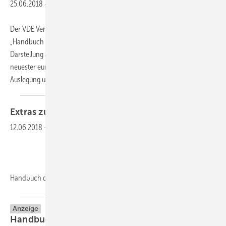
25.06.2018
-
Der VDE Verlag hat den zweiten Band „Anwendungen“ der Reihe
„Handbuch der Klimatechnik“ überarbeitet und erweitert. Neu sind die
Darstellung aktueller Entwicklungen und die Berücksichtigung
neuester europäischer Normen. Mit dem Schwerpunkt Planung,
Auslegung und Betrieb
energieeffizienter...
Extras zum Heft SBZ
11/2018
12.06.2018
-
Handbuch der Klimatechnik: Inhaltsverzeichnis
Handbuch der Klimatechnik:
Leseprobe
Anzeige
Handbuch der Klimatechnik — Band 1: