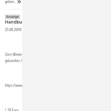
gehen...
Anzeige
Handbuch
Werbetext
25.08.2009
-
Jörn Winter (Hrsg.), 417 Seiten, 3. völlig überarb. Aufl. 2008,
gebunden, ISBN 978-3-86641-146-3, Deutscher Fach­verlag (
https://www.dfv-fachbuch.de/
), 78 Euro