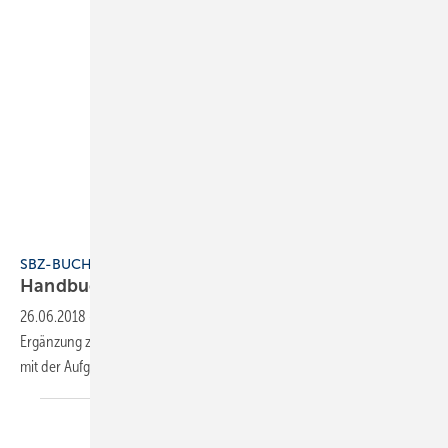
VDE Verlag
SBZ-BUCHTIPP
Handbuch der Klimatechnik:
Anwendungen
26.06.2018
-
Der Band 2 des “Klimatechnik-Klassikers“ ist die ideale
Ergänzung zum Band 1 (Grundlagen) und Voraussetzung für die Arbeit
mit der Aufgaben- und Übungssammlung aus Band
3.