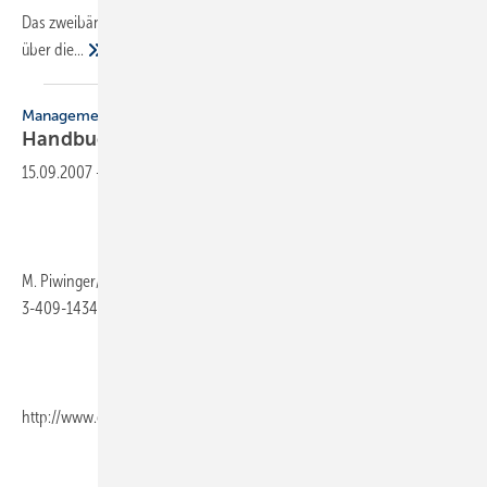
Das zweibändige Handbuch bietet einen praxisgerechten Überblick
über
die...
Management
Handbuch
Unternehmenskommunikation
15.09.2007
-
M. Piwinger/A. Zerfaß (Hrsg.), 930 Seiten, 2007, gebunden, ISBN 978-
3-409-14344-8, Gabler Verlag, Wiesbaden (
http://www.gabler.de