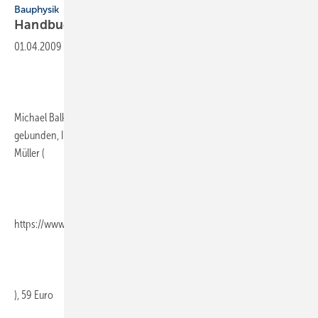
Bauphysik
Handbuch der
Bauerneuerung
01.04.2009
-
Michael Balkowski, 432 Seiten, 2., aktual und erw. Auflage 2008,
gebunden, ISBN 978-3-481-02499-4, Verlagsgesellschaft Rudolf
Müller (
https://www.baufachmedien.de/
), 59 Euro