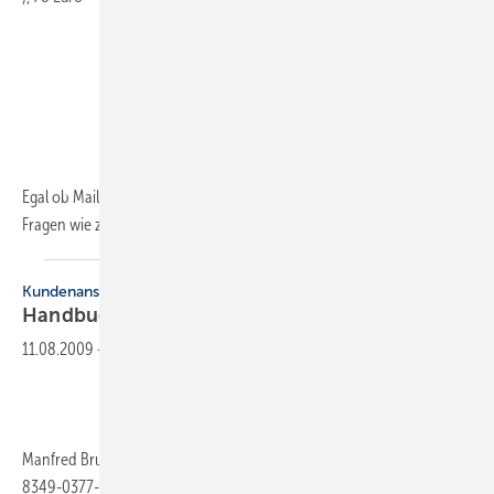
Egal ob Mailings, Anzeigen, TV- oder Radio-Spot – immer stellen sich
Fragen wie
z.B...
Kundenansprache
Handbuch
Kommunikation
11.08.2009
-
Manfred Bruhn u.a. (Hrsg.), 1385 S., 2008, gebunden, ISBN 978-3-
8349-0377-8, Gabler Verlag (