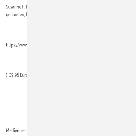
Susanne P. Radtke u. a., 319 Seiten, 5. Aufl. 2009, mit CD-ROM,
gebunden, ISBN 978-3-589-23729-6, Cornelsen Scriptor (
https://www.cornelsen.de/berufliche-bildung
), 39,95 Euro
Mediengestaltung ist weit mehr als Screendesign. Die Autorinnen