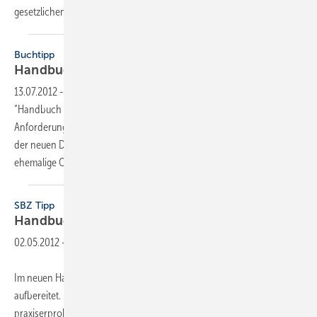
gesetzlichen Regelungen überprüft und auf den aktuellen
Stand...
Buchtipp
Handbuch für Barrierefreies
Bauen
13.07.2012
-
Die Autorin Dagmar Everding veranschaulicht in ihrem
“Handbuch Barrierefreies Bauen“ auf 275 Seiten praxisnah die neuen
Anforderungen des barrierefreien Bauens und erläutert die Vorgaben
der neuen DIN 18040 Teil 1 und 2. Die Architektin, Planerin und
ehemalige Obfrau des
Normenausschusses...
SBZ Tipp
Handbuch
Geothermie
02.05.2012
-
Im neuen Handbuch hat Uponor alles Wissenswerte zur Geothermie
aufbereitet. Es enthält neben der Einführung in die Thematik auch
praxiserprobtes Know-how für die Projektierung. Dieses Wissen ist