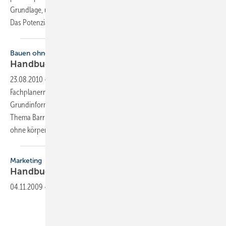
Grundlage, um das geothermische Potenzial abschätzen zu können.
Das Potenzial des Untergrunds
ist...
Bauen ohne Barrieren
Handbuch “Bauen für
alle“
23.08.2010
-
Das Praxis-Handbuch “Bauen für alle“ vermittelt
Fachplanern, Architekten und interessierten Bauherren praxisnahe
Grundinformationen und planerische Umsetzungsmöglichkeiten zum
Thema Barrierefreiheit: Wie können Gebäude von Menschen mit oder
ohne körperliche Einschränkungen gleichermaßen
genutzt...
Marketing
Handbuch Visuelle
Mediengestaltung
04.11.2009
-