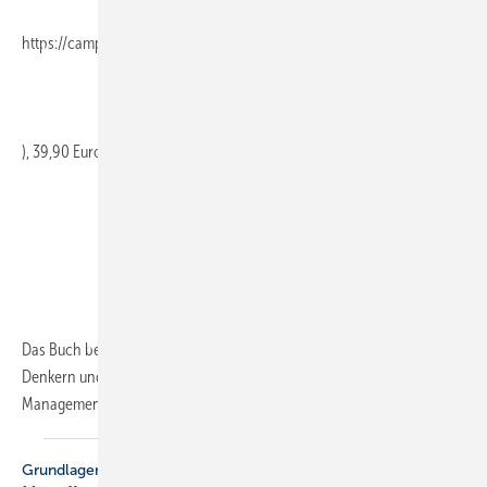
https://campus.de/
), 39,90 Euro
Das Buch befasst sich mit den weltweit bedeutendsten Management-
Denkern und deren wichtigsten Konzepten. Ob ­Lean
Management...
Grundlagen