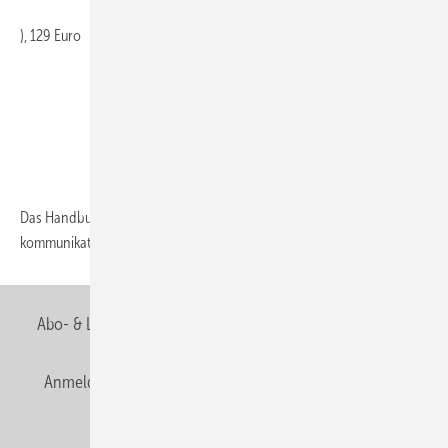
), 129 Euro
Das Handbuch verbindet betriebswirtschaftliches Know-how mit
kommunikationswissenschaftlichen
Konzepten...
Abo- & Leserservice
AGB
Alle Inhalte chronologisch
Anmelden
Anmeldung & Registrierung
Newsletter
Datenschutz
E-Paper
Editor's choice