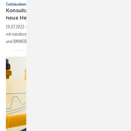
Gebäudeenergiegesetz
Konsultation zu 65 % erneuerbare Energie für
neue
Heizungen
19.07.2022
-
Ab dem 1. Januar 2024 soll jede neu eingebaute Heizung
mit mindestens 65 % erneuerbaren Energien betrieben werden. BMWK
und BMWSB haben dazu eine öffentliche Konsultation
eingeleitet.