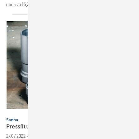
noch zu 16,2 % primär mit Gas beheizt
werden.
Bild: Sanha
Sanha
Pressfittings für dickwandige
Stahlrohre
27.07.2022
-
Mit den C-Stahl-Pressfittings der neuen Presssysteme