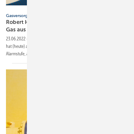
dizfoto1973 – stock.adobe.com
Gasversorgungskrise
Robert Habeck ruft Alarmstufe des Notfallplans
Gas
aus
23.06.2022
-
Das Bundesministerium für Wirtschaft und Klimaschutz
hat (heute) am 23. Juni 2022 die zweite Stufe des Notfallplans Gas, die
Alarmstufe,
ausgerufen.