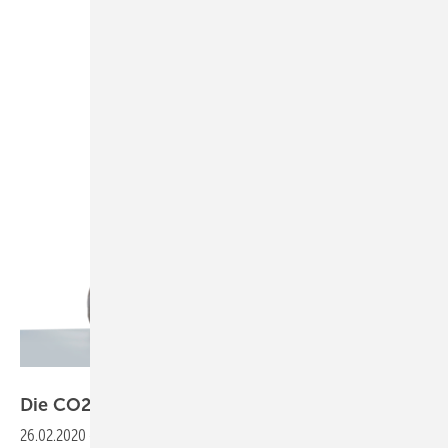
Bild: Vaillant
Die CO2-Emissionen rasch und massiv
senken
26.02.2020
-
Heiztechnik in Zeiten der Energiewende ▪ Die Zeichen in