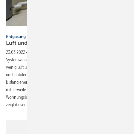
Bild: Spirotech BV
Entgasung im kleineren Leistungsbereich
Luft und Gase müssen
raus
23.03.2022
-
Entgasung im kleineren Leistungsbereich ▪ Im
Systemwasser von Heizungs- oder Kühlanlagen sollen möglichst
wenig Luft und Gase enthalten sein. Nur so lässt sich ein effizienter
und stabiler Betrieb sicherstellen. Wurden Geräte zur Entgasung ­
bislang eher in großen Anlagen verwendet, lässt sich die Technik
mittlerweile auch im ­kleinen und mittleren Bereich im Gewerbe und im
Wohnungsbau einsetzen. Welche Faktoren dabei eine Rolle spielen,
zeigt dieser Beitrag. → Marion
Paul-Färber