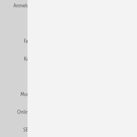
Anmelden
Anmeldung & Registrierung
Newsletter
Datenschutz
E-Paper
Editor's choice
Fachbeiträge
Gentner Verlag
Impressum
Karriere bei Gentner
Team
Mediaservice
Mitgliedschaften und Engagement
Montagezeiten Heizung
Montagezeiten Sanitär
Online Mediadaten
Privacy Manager
RSS-Feed
SBZ abonnieren
Veranstaltungen / Webinare