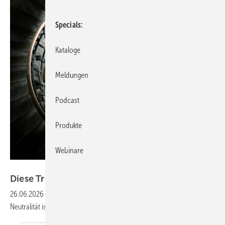
Specials
Kataloge
Meldungen
Podcast
Produkte
Webinare
Bild: Adobe Stock / Kerstin
D iese Treppe führt steil
abwärts
26.06.2026
-
Warum das GModG ein Rückschritt für die CO
-
2
Neutralität
ist.