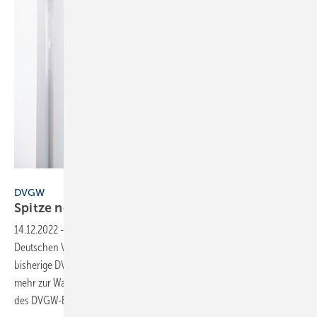
Bild: DVGW
DVGW
Spitze neu
besetzt
14.12.2022
-
Jörg Höhler (56, im Bild) ist neuer Präsident des
Deutschen Vereins des Gas- und Wasserfaches e. V. (DVGW). Der
bisherige DVGW-Vizepräsident löst Michael Riechel (61) ab, der nicht
mehr zur Wahl antrat. Im Rahmen einer außerordentlichen Sitzung
des DVGW-Bundespräsidiums in Bonn wurde der
Staffelstab...