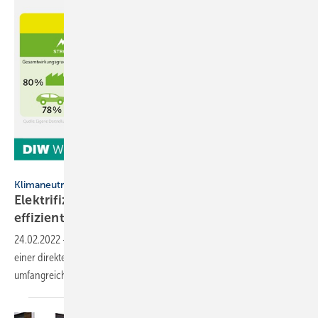
DIW Berlin
Klimaneutralität
Elektrifizierung ist kostengünstigster und
effizientester
Weg
24.02.2022
-
Studie zur fossilfreien Energieversorgung: Die Kosten
einer direkten Elektrifizierung sind niedriger als bei einem
umfangreichen Einsatz von
Wasserstoff.