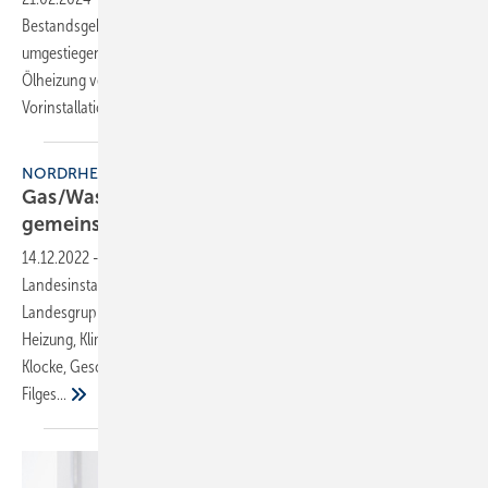
Bestandsgebäude, in denen auf eine Luft/Wasser-Wärmepumpe
umgestiegen, aber dennoch nicht komplett auf eine Gas- oder
Ölheizung verzichtet werden soll. Durch den hohen Grad der
Vorinstallation reduzieren sich Installationszeit und
-aufwand...
NORDRHEIN-WESTFALEN
Gas/Wasser und Elektro tagten erstmals
gemeinsam
14.12.2022
-
Anfang November fand erstmalig eine
Landesinstallateurausschusssitzung mit Beteiligung der BDEW-
Landesgruppe Nordrhein-Westfalen und beider Gewerke, Sanitär,
Heizung, Klima (SHK) und Elektro, statt. Den Vorsitz hatten Heinrich
Klocke, Geschäftsführer Stadtwerke Düren (Gas/Wasser), und Roger
Filges...