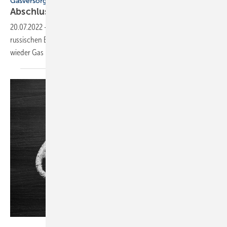
Gasversorgungskrise
Abschluss der Wartung von Nord Stream
1
20.07.2022
-
Morgen sollen laut DVWG die Wartungsarbeiten an der
russischen Erdgaspipeline enden. Das bedeutet aber nicht, dass
wieder Gas nach Deutschland
fließt.
nikkytok– stock.adobe.com