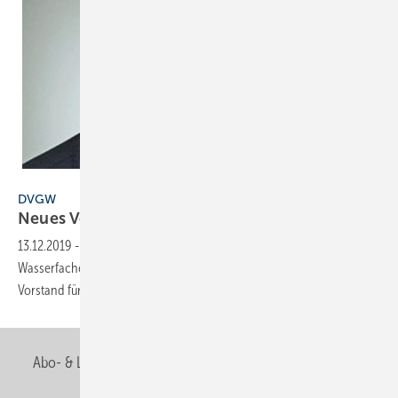
DVGW
DVGW
Neues
Vorstandsmitglied
13.12.2019
-
Das Präsidium des Deutschen Vereins des Gas- und
Wasserfaches (DVGW) hat Dr. Wolf Merkel als neuen hauptamtlichen
Vorstand für das Ressort Wasser des DVGW
bestellt.
Abo- & Leserservice
AGB
Alle Inhalte chronologisch