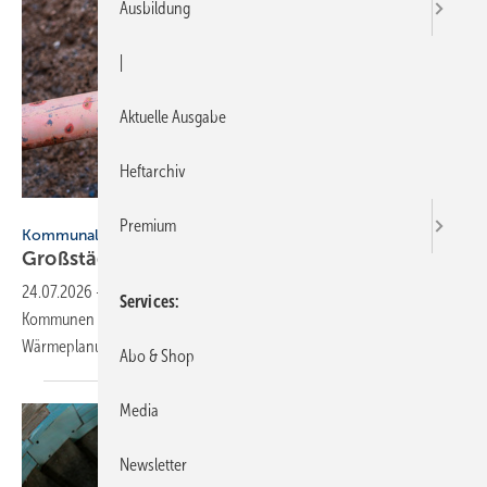
Ausbildung
|
Aktuelle Ausgabe
Heftarchiv
Robert Poorten - stock.adobe.com
Premium
Kommunale Wärmeplanung
Großstädte ver­ab­schie­den sich vom
Gas
24.07.2026
-
Eine Finanztip-Auswertung zeigt: Die größ­ten deut­schen
Services
Kom­mu­nen hal­ten trotz Ände­run­gen am ”Heizungs­gesetz“ an einer
Wärme­pla­nung ohne Erd­gas
fest.
Abo & Shop
Media
Newsletter