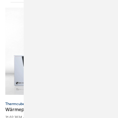
Bild: Selfio
Thermcube
Wärmepump en­lösung im
Schrank
21.02.2024
-
Der Thermcube Hybrid bietet eine Heizungslösung für