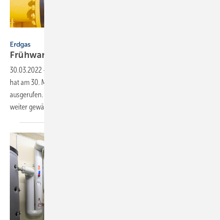
pichitstocker – stock.adobe.com
Erdgas
Frühwarnstufe des Notfallplans Gas
ausgerufen
30.03.2022
-
Das Bundesministerium für Wirtschaft und Klimaschutz
hat am 30. März 2022 die Frühwarnstufe des Notfallplans Gas
ausgerufen. Dies diene der Vorsorge. Die Versorgungssicherheit sei
weiter
gewährleistet.