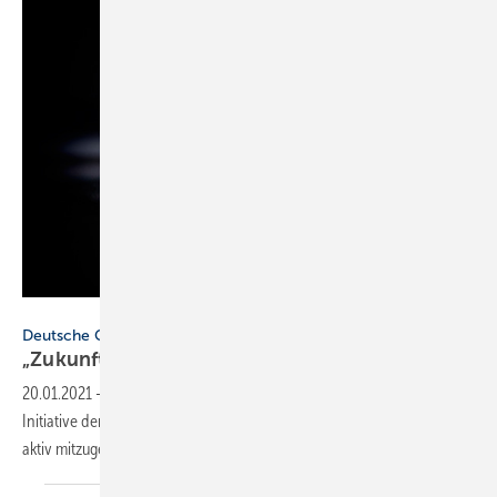
Getty Images / iStockphoto / deepblue4you
Deutsche Gaswirtschaft
„Zukunft Erdgas“ heißt jetzt „Zukunft
Gas“
20.01.2021
-
Mit dem neuen Namen Zukunft Gas unterstreicht die
Initiative der deutschen Gaswirtschaft ihren Willen, die Klimawende
aktiv
mitzugestalten.