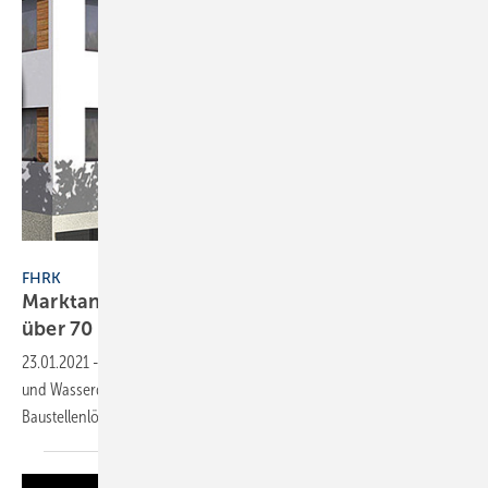
Fachverband Hauseinführungen für Rohre und Kabel e.V.
FHRK
Marktanteil von Hauseinführungen liegt bei
über 70
Prozent
23.01.2021
-
In den letzten Jahren setzten sich nach DVGW auf Gas-
und Wasserdichtigkeit geprüfte Hauseinführungen rasant gegen
Baustellenlösungen
durch.