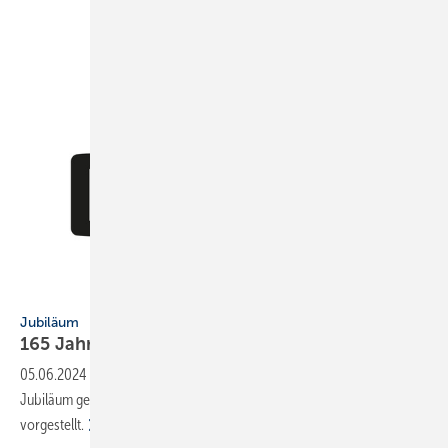
DVGW
Jubiläum
165 Jahre
DVGW
05.06.2024
-
Der DVGW hat am 21. Mai 2024 sein 165-jähriges
Jubiläum gefeiert und in diesem Rahmen sein neues Logo
vorgestellt.