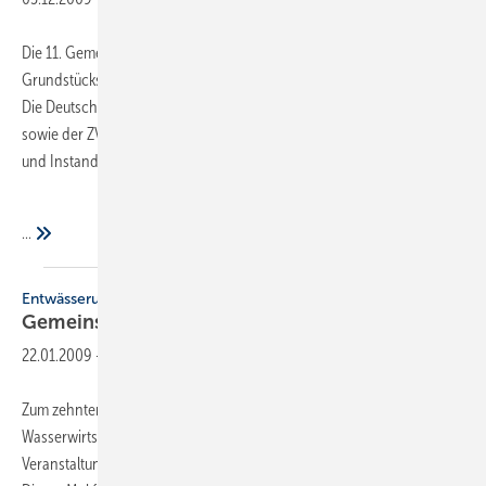
Die 11. Gemeinschaftstagung zur Gebäude- und
Grundstücksentwässerung ist am 25. und 26. Januar 2010 in Fulda.
Die Deutsche Vereinigung für Wasserwirtschaft, Abwasser und Abfall
sowie der ZVSHK haben am ersten Tag die Themen Betrieb, Wartung
und Instandhaltung in den Mittelpunkt gestellt.
...
Entwässerung
Gemeinschaftstagung in
Fulda
22.01.2009
-
Zum zehnten Mal führen der ZVSHK und die Deutsche Vereinigung für
Wasserwirtschaft, Abwasser und Abfall eine gemeinsame
Veranstaltung für die Gebäude- und Grundstücksentwässerung durch.