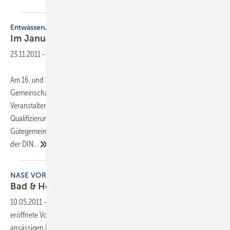
Entwässerungstagung
Im Januar nach
Fulda
23.11.2011
-
Am 16. und 17. Januar 2012 findet zum 13. Mal die
Gemeinschaftstagung zur Grundstücksentwässerung statt.
Veranstalter sind DWA und ZVSHK. Die Themen drehen sich um die
Qualifizierung von Fachbetrieben, um die neu gegründete
Gütegemeinschaft Grundstücksentwässerung sowie um Neuerungen
der
DIN...
NASE VORN
Bad & Heizung-Jahrestagung in
Fulda
10.05.2011
-
“Wir müssen die Nase vorn haben.“ Mit diesem Ziel
eröffnete Vorstand Erich Erling die Jahrestagung der in Geislingen
ansässigen Bad & Heizung AG. Im Rahmen der