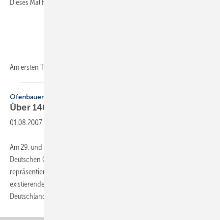
Dieses Mal findet sie am 27. und 28. Januar 2009 in Fulda statt.
Am ersten Tag stehen die
neu...
Ofenbauertag
Über 140 Teilnehmer kamen nach
Fulda
01.08.2007
-
Am 29. und 30. Juni 2007 veranstaltete der ZVSHK in Fulda den 13.
Deutschen Ofen- und Luftheizungsbauertag. Über 140 Teilnehmer
repräsentierten in der hessischen Barockstadt die heute noch
existierenden 2500 Fachbetriebe dieses traditionellen Handwerks in
Deutschland. In seiner
Begrüßungsrede...