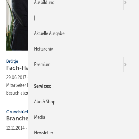
Ausbildung
|
Aktuelle Ausgabe
Heftarchiv
August Brötje GmbH, Rastede
Brötje
Premium
Fach-Handwerker aus Fulda gewinnt
iPad
29.06.2017
-
Die Schultheis GmbH ist eine Größe in und um Fulda.
Mitarbeiter Philipp Gerhardt nutzte die ISH 2017, um Brötje einen
Services
Besuch abzustatten - und nahm erfolgreich am Gewinnspiel
teil.
Abo & Shop
Grundstücksentwässerung
Media
Branche in
Fulda
12.11.2014
-
Newsletter