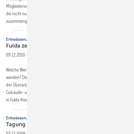
Mitgliederversammlung wurden Vermarktungsstrategien vorgestellt,
die nicht nur für die in der Handwerkerkooperation
zusammengeschlossenen...
Entwässerungstagung
Fulda zeigt weitere
Entwicklungen
09.12.2010
-
Welche Werkstoffe dürfen in der Grundstücksentwässerung eingesetzt
werden? Die bislang in der DIN 1986-4 festgelegten Vorgaben sind in
der Überarbeitung. Deshalb wird die 12. Gemeinschaftstagung zur
Gebäude- und Grundstücksentwässerung am 17. und 18. Januar 2011
in Fulda thematisieren,
welche...
Entwässerung
Tagung in
Fulda
03.12.2009
-