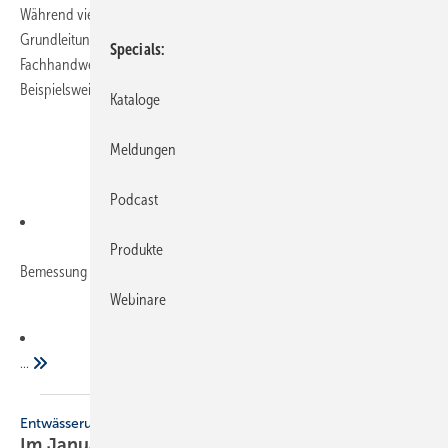
Während viele Kommunen den Zustand von Hausanschluss- und
Grundleitungen bis Ende 2015 erfasst haben sollen, stehen beim
Specials
Fachhandwerk für die Grundstücksentwässerung andere Themen an.
Beispielsweise geht es um die Punkte
Kataloge
Meldungen
Podcast
Produkte
Bemessung von Grundstücksentwässerungsanlagen
Webinare
...
Entwässerungstagung
Im Januar nach
Fulda