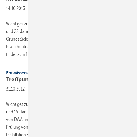
14.10.2013
-
Wichtiges zur Gebäude- und Grundstücksentwässerung steht am 21.
und 22. Januar 2014 auf dem Programm der
Grundstücksentwässerungstage mit begleitender Fachausstellung. Der
Branchentreff in Fulda, den DWA und ZVSHK ins Leben gerufen haben,
findet zum 15. Mal statt. Die Themen am ersten
Tag...
Entwässerungstagung
Treffpunkt
Fulda
31.10.2012
-
Wichtiges zur Gebäude- und Grundstücksentwässerung steht am 14.
und 15. Januar 2013 auf dem Programm der 14. Gemeinschaftstagung
von DWA und ZVSHK. Die Themen drehen sich unter anderem um die
Prüfung von Entwässerungsleitungen unmittelbar nach der
Installation sowie im Bestand. Auch gibt
es...