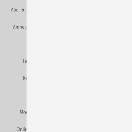
Abo- & Leserservice
AGB
Alle Inhalte chronologisch
Anmelden
Anmeldung & Registrierung
Newsletter
Datenschutz
E-Paper
Editor's choice
Fachbeiträge
Gentner Verlag
Impressum
Karriere bei Gentner
Team
Mediaservice
Mitgliedschaften und Engagement
Montagezeiten Heizung
Montagezeiten Sanitär
Online Mediadaten
Privacy Manager
RSS-Feed