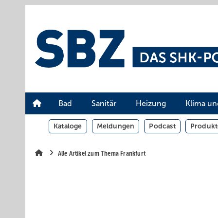
Springe
Springe
Springe
auf
auf
auf
Hauptinhalt
Hauptmenü
SiteSearch
Bad
Sanitär
Heizung
Klima un
Kataloge
Meldungen
Podcast
Produkt
Alle Artikel zum Thema Frankfurt