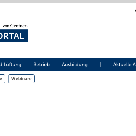
d Lüftung
Betrieb
Ausbildung
|
Aktuelle 
e
Webinare