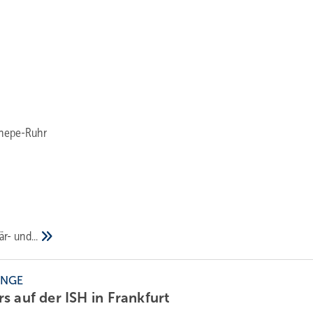
nnepe-Ruhr
är-
und...
ÄNGE
s auf der ISH in
Frankfurt