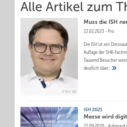
Alle Artikel zum 
Muss die ISH n
22.02.2023
-
Pro
Die ISH ist ein Dinosau
Auflage der SHK-Fachme
Tausend Besucher weni
deutlich
über...
Bild: SBZ
ISH 2021
Messe wird
digi
22.09.2020
-
Aufgrund 