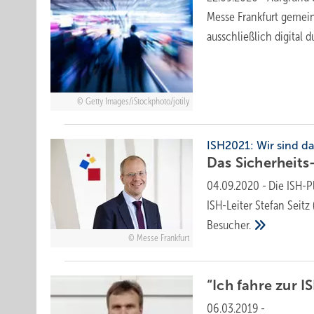
Messe Frankfurt gemein
ausschließlich digital
d
Getty Images/iStockphoto/jotily
ISH2021: Wir sind da
Das Sicherheit
04.09.2020
-
Die ISH-
ISH-Leiter Stefan Seitz 
Besucher.
Messe Frankfurt
“Ich fahre zur I
06.03.2019
-