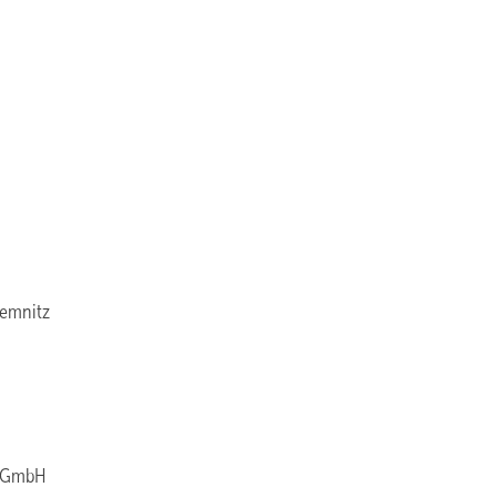
hemnitz
k GmbH