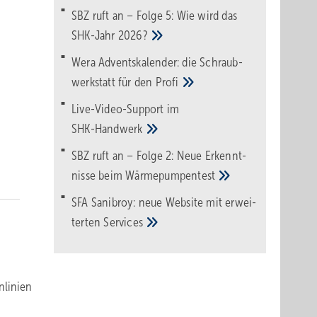
SBZ ruft an – Folge 5: Wie wird das
SHK-Jahr
2026?
Wera Adventskalender: die Schraub­
werk­statt für den
Pro­fi
Live-Video-Support im
SHK-Handwerk
SBZ ruft an – Folge 2: Neue Erkennt­
nisse beim
Wärme­pumpen­test
SFA Sanibroy: neue Web­site mit erwei­
terten
Services
nlinien