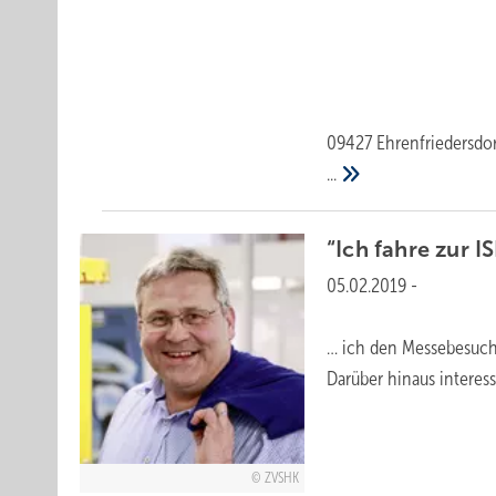
09427 Ehrenfriedersdo
...
“Ich fahre zur I
05.02.2019
-
… ich den Messebesuch 
Darüber hinaus interes
ZVSHK