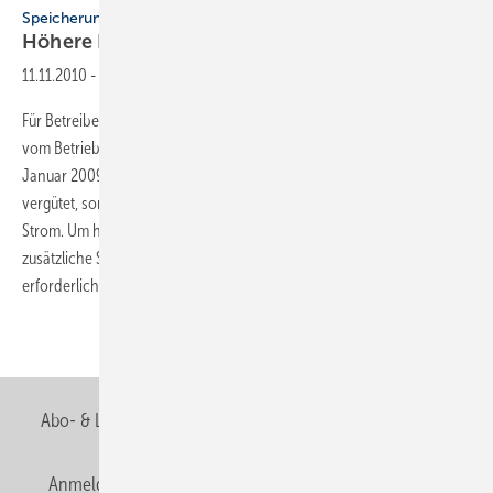
Speicherung oder Energiemanagement
Höhere Renditen bei
Eigenverbrauch
11.11.2010
-
Für Betreiber von Photo­voltaikanlagen gibt es zwei Möglichkeiten
vom Betrieb der eigenen ­Anlage zu profitieren, denn bereits seit
Januar 2009 wird nicht mehr nur ins Netz eingespeister Solarstrom
vergütet, sondern auch der ­direkte Verbrauch von selbst erzeugtem
Strom. Um hierbei auf nennens­werte Erlöse zu kommen, sind jedoch ­
zusätzliche Speicher oder ein sinnvolles Energie­management
erforderlich. Jana
Jeworutzki
Abo- & Leserservice
AGB
Alle Inhalte chronologisch
Anmelden
Anmeldung & Registrierung
Newsletter