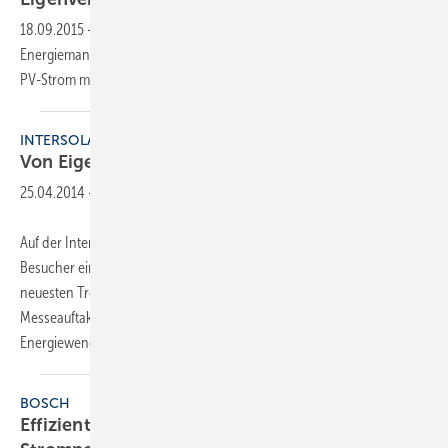
18.09.2015
-
Bei der Varista GmbH gibt es jetzt ein
Energiemangement-System für den Verbrauch von überschüssigem
PV-Strom mit stufenlos regelbaren
E-Heizungen.
INTERSOLAR
Von Eigenverbrauch bis
Systemtechnik
25.04.2014
-
Auf der Intersolar Europe vom 4. bis 6. Juni in München erwartet die
Besucher ein umfangreiches Rahmenprogramm rund um die
neuesten Trends und Produkte. Die Podiumsdiskussion zum
Messeauftakt thematisiert die aktuellen Entwicklungen der
Energiewende in prominenter Besetzung. Auf
der...
BOSCH
Effizienter Eigenverbrauch und stabile