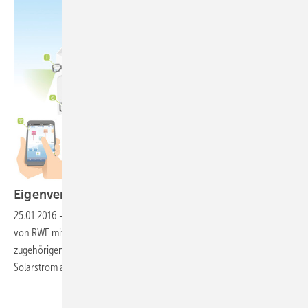
Eigenverbrauch
maximieren
25.01.2016
-
Energiespeicher im Smarthome
Ein neuer Stromspeicher
von RWE mit 10 000 Ladezyklen soll im Zusammenspiel mit der
zugehörigen Smarthome-Steuerung den Eigenverbrauch von
Solarstrom auf bis zu 80 %
erhöhen.