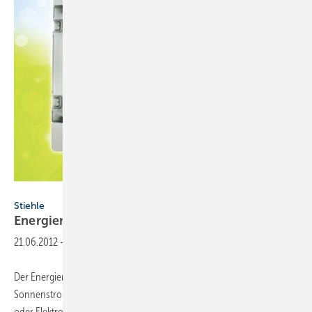
Stiehle
Stiehle
Energiemanager optimiert
Eigenverbrauch
21.06.2012
-
Der Energiemanager Sunbrain von Stiehle Naturenergie nutzt den
Sonnenstrom vom Dach für Brauchwasser, Heizung, Haushaltsgeräte
oder Elektroautos. Auch steuert er die Einspeisung ins öffentliche