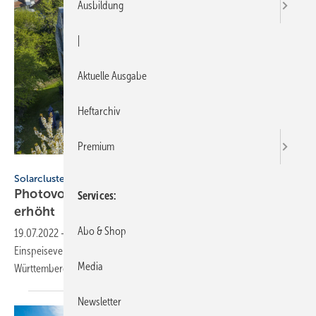
Ausbildung
|
Aktuelle Ausgabe
Heftarchiv
Premium
Plattform EE BW / Kuhnle & Knödler
Solarcluster BW
Photovoltaikanlagen: Einspeisevergütung wird
Services
erhöht
Abo & Shop
19.07.2022
-
Für Solarstrom vom Dach gibt es künftig eine höhere
Einspeisevergütung. Darauf weist das Solar Cluster Baden-
Media
Württemberg
hin.
Newsletter