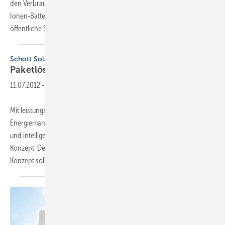
den Verbrauchern im Haus zur Verfügung gestellt, in den Lithium-
Ionen-Batterien des Energiemanagers gespeichert oder ins
öffentliche Stromnetz eingespeist wird.
Der...
Schott Solar
Paketlösung für hohen
Eigenverbrauch
11.07.2012
-
Mit leistungsfähigen Speichern, kombiniert mit einem
Energiemanagementsystem, lässt sich der Eigenverbrauch erhöhen
und intelligent steuern. Schott Solar zeigt mit Storeit ein solches
Konzept. Der Hersteller setzt dabei auf Lithium-Ionen-Zellen. Das
Konzept soll im Sommer Juli 2012 in
ersten...