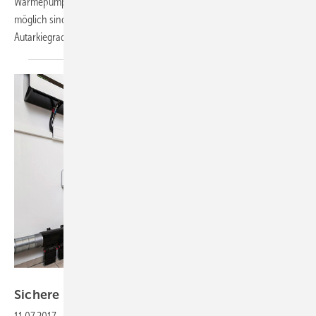
Wärmepumpe, Photovoltaik und Energiespeicher schon heute
möglich sind. Das Gebäude erreichte im ersten Jahr einen
Autarkiegrad von mehr als 55
%.
SMA
Sichere Montage für den
Eigenverbrauch