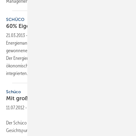
Managementsystem die Energieproduktion
von...
SCHÜCO
60% Eigenverbrauch mit
Energiemanager
21.03.2013
-
Auf der Intersolar 2012 hat Schüco mit dem
Energiemanager einen Speicher auf Lithium-Ionen-Basis für selbst
gewonnenen Strom aus eigenen Photovoltaikmodulen vorgestellt.
Der Energiemanager mit intelligenter Regelung entscheidet nach
ökonomischen Gesichtspunkten, ob der Strom über den
integrierten...
Schüco
Mit großen Speichern 80 %
Eigenverbrauch
11.07.2012
-
Der Schüco Energiemanager entscheidet nach ökonomischen
Gesichtspunkten, ob der Strom über den integrierten Wechselrichter