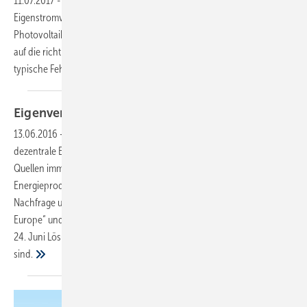
11.07.2017
-
Fehler bei der Installation vermeiden
Die
Eigenstromversorgung in Kombination mit Batterien beschert der
Photovoltaik einen neuen Bauboom. Dabei kommt es nach wie vor
auf die richtige und sichere Montage der PV-Module an. Dabei sind
typische Fehler unbedingt zu vermeiden.
Dittmar
Koop
Eigenverbrauch entwickelt
Potenzial
13.06.2016
-
Intersolar Europe
Im Zuge der Energiewende wird die
dezentrale Erzeugung und Einspeisung von Energie aus erneuerbaren
Quellen immer wichtiger. Verbraucher werden dabei auch zu
Energieproduzenten, digitale Energiemanagement-Lösungen bringen
Nachfrage und Verbrauch in Einklang. Die Fachmessen „Intersolar
Europe“ und „ees Europe“ stellen in der Messe München vom 22. bis
24. Juni Lösungen vor, die auch für das SHK-Handwerk interessant
sind.