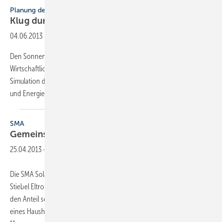
Planung der Haustechnik
Klug
durchgerechnet
04.06.2013
-
Den Sonnenstrom im eigenen Haus zu verwenden, erhöht die
Wirtschaftlichkeit der Photovoltaikanlage. Bei der Planung ist die
Simulation des Zusammenspiels von Generator, Stromverbrauchern
und Energieströmen sinnvoll. Matthias
Brake
SMA
Gemeinsam für mehr
Eigenverbrauch
25.04.2013
-
Die SMA Solar Technology AG kooperiert mit der Vaillant Group und
Stiebel Eltron, um ein Energie-Managementsystem zu entwickeln, das
den Anteil selbst erzeugter Elektrizität am Gesamtstromverbrauch ­
eines Haushaltes maximiert. Dazu wird das Energie-