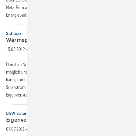
Netz. Permanent wird die Leistung der Solaranlage erfasst, ebenso der
Energiebedarf im
Gebäude...
Schüco
Wärmepumpe maximiert
Eigenverbrauch
15.05.2012
-
Damit im Neubau jederzeit so viel kostenlose erneuerbare Energie wie
möglich und so wenig externe Energie wie nötig eingesetzt werden
kann, kombiniert Schüco seine Split-Luft/Wasser-Wärmepumpe mit
Solarstrom. Dadurch erhöht der Eigenheimbesitzer seinen
Eigenverbrauchsanteil und erlangt
mehr...
BSW Solar
Eigenverbrauch-­Anreiz
beibehalten
07.07.2011
-