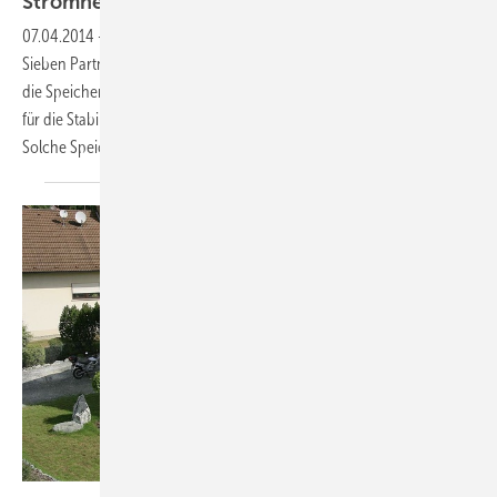
Stromnetze
07.04.2014
-
Im Januar 2014 startete das Forschungsprojekt Sol-ion+:
Sieben Partner aus Forschung und Industrie wollen nachweisen, dass
die Speicherung von Solarstrom sowohl für Endverbraucher als auch
für die Stabilisierung von Verteilnetzen vielfache Vorteile bringt.
Solche Speichersysteme ermöglichen
dem...
Foto: IBC Solar