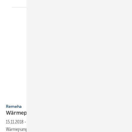
Remeha
Remeha
Wärmepumpen-Technik mit hoher
Effizienz
15.11.2018
-
Der Hersteller Remeha präsentiert sein Luft-Wasser-
Wärmepumpen-Programm für den größeren Leistungsbereich. Die