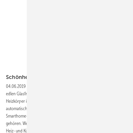
SBZ / Winter
Schönheit und
Effizienz
04.06.2019
-
Heizkörper und Flächenheizungen
Neben dem Trend zu
edlen Glasfronten nicht nur bei der Infrarotheizung werden normale
Heizkörper immer variabler. Bei der Flächenheizung hat sich der
automatische hydraulische Abgleich durchgesetzt, während
Smarthome-Funktionen mit Sprachsteuerung überall zum guten Ton
gehören. Weiterhin finden sich zunehmend einfach zu installierende
Heiz- und Kühldecken mit einem breiten
Einsatzspektrum.