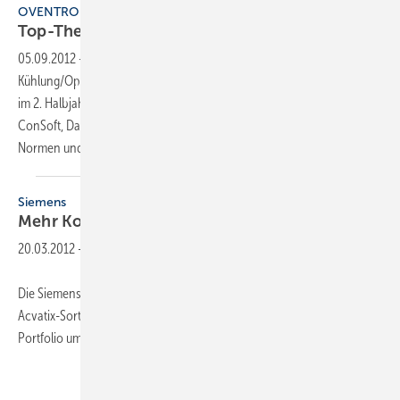
OVENTROP
Top-Thema
Effizienz
05.09.2012
-
Unter dem Titel “Bessere Energieeffizienz in Heizung und
Kühlung/Optimieren von Trinkwasseranlagen“ bietet Oventrop auch
im 2. Halbjahr 2012 Fachseminare an. Schulungspartner sind u.a. BWT,
ConSoft, Dallmer, Grohe, IWO, Wilo und Zehnder. Aktuelle Richtlinien,
Normen und
Fördermöglichkeiten...
Siemens
Mehr Komfort und
Effizienz
20.03.2012
-
Die Siemens-Division Building Technologies erweitert ihr bewährtes
Acvatix-Sortiment um eine Reihe von neuen Kombiventilen. Das
Portfolio umfasst Ventile mit einem Durchfluss von 30 l/h bis 8,6 m