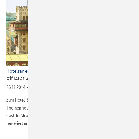
Hotelsanierung mit VRF-Technik
Effizienz im
Vergnügungspark
26.11.2014
-
Zum Hotel Resort des Europa-Parks in Rust gehören fünf 4-Sterne-
Themenhotels. Die rund 300 Zimmer der Hotels El Andaluz und
Castillo Alcazar wurden in einem sehr engen Zeitplan komplett
renoviert und mit Klimageräten von Panasonic
ausgestattet.