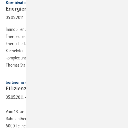
Kombination verschiedener Wärmeerzeuger
Energiemanagement sorgt für
Effizienz
05.05.2011
-
Immobilienbesitzer möchten heute nicht mehr von einer einzigen
Energiequelle abhängig sein. Einige decken einen Teil ihres
Energiebedarfs durch eine Solaranlage ab. Kommt dann noch ein
Kachelofen mit Wassertasche hinzu, ist die Heizungsanlage bereits
komplex und ein Wärme­management lohnt sich in vielerlei Hinsicht.
Thomas
Stahl
berliner energietage
Effizienz als
­Energiequelle
05.05.2011
-
Vom 18. bis 20. Mai finden in Berlin die Energietage 2011 unter dem
Rahmenthema „Energieeffizienz als Energiequelle“ statt. Die rund
6000 Teilnehmer erwarten 45 Vorträge. Auf der Begleitmesse Energie-