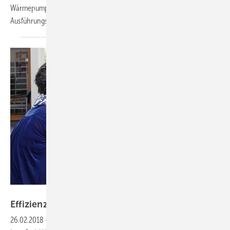
Wärmepumpenreihe E-HP AW besteht aus 3 Leistungsgrößen in 4
Ausführungs-Varianten.
Lurz GmbH
Effizienz in allen
Betriebsabläufen
26.02.2018
-
SHK-Meisterbetrieb setzt auf Branchensoftware
Bei der