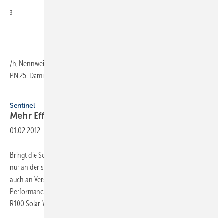
3
/h, Nennweiten von DN 10 bis DN 50 und Druckstufen von PN 10 bis
PN 25.
Damit...
Sentinel
Mehr Effizienz durch saubere
Anlagen
01.02.2012
-
Bringt die Solaranlage nicht mehr die volle Leistung, liegt dies nicht
nur an der sinkenden Qualität der Wärmeträgerflüssigkeit, sondern
auch an Verschmutzungen in den Rohrleitungen. Sentinel
Performance Solutions bietet mit dem R200 Solarreiniger und der
R100 Solar-Wärmeträgerflüssigkeit
ein...