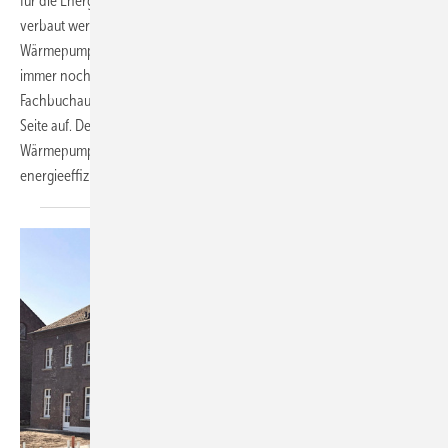
für die Energiewende angesehen. Ab 2024 soll sie als Standard
verbaut werden und damit die Gasheizung ablösen. Obwohl die
Wärmepumpentechnik bereits seit Jahrzehnten im Einsatz ist, gibt es
immer noch viele Falschaussagen. Mit dieser Artikelserie klären die
Fachbuchautoren Markus Heigele und Lars Keller von unabhängiger
Seite auf. Der vierte und letzte Teil stellt dar, wie sich eine Luft/Wasser-
Wärmepumpe hydraulisch und regelungstechnisch richtig und
energieeffizient ins Heizsystem einbinden
lässt.