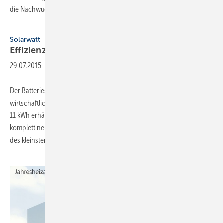
die
Nachwuchsgewinnung.
Solarwatt
Effizienz zu niedrigen
Kosten
29.07.2015
-
Der Batteriespeicher Myreserve soll Solarsysteme deutlich
wirtschaftlicher machen. Der Speicher ist mit Kapazitäten von 4,4 bis
11 kWh erhältlich und basiert auf der Lithium-Ionen-Technologie mit
komplett neuartiger Leistungselektronik. Der Bruttoendkundenpreis
des kleinsten Speichers (4,4
kWh)...