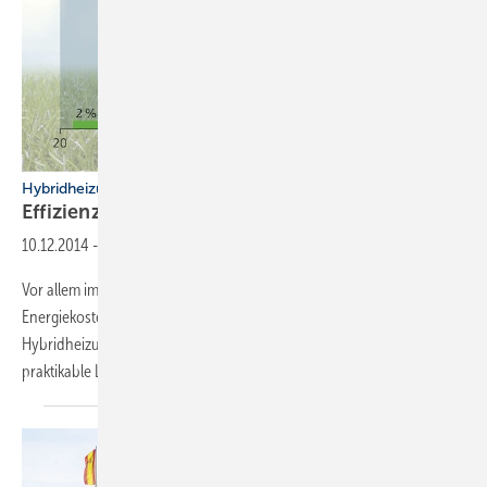
Hybridheizung als Kosten­-bremse
Effizienz trotz schlechter
Dämmung
10.12.2014
-
Vor allem im Altbau kämpfen viele Verbraucher mit hohen
Energiekosten, was nicht nur an einer schlechten Dämmung liegt.
Hybridheizungen ­bieten Eigentümern von Bestandsbauten eine
praktikable
Lösung.