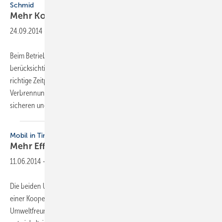
Schmid
Mehr Komfort und
Effizienz
24.09.2014
-
Beim Betrieb eines Festbrennstoffofens gilt es einige Punkte zu
berücksichtigen, beispielsweise die optimale Brennstoffmenge, der
richtige Zeitpunkt zum Nachlegen und die korrekte Einstellung der
Verbrennungsluftzufuhr. Um von vornherein einen sauberen,
sicheren und wirtschaftlichen Betrieb
zu...
Mobil in Time
Mehr Effizienz bei mobiler
Wärme
11.06.2014
-
Die beiden Unternehmen Hoval und Mobil in Time haben im Rahmen
einer Kooperation, die Heizmobile auf mehr Effizienz und
Umweltfreundlichkeit hin optimieren will, das HM Eco Ultraoil