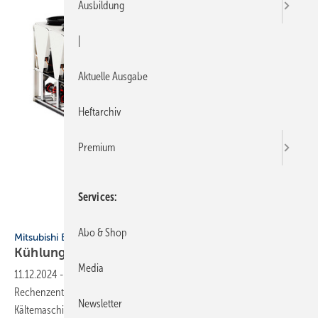
Ausbildung
|
Aktuelle Ausgabe
Heftarchiv
Premium
Services
Bild: Mitsubishi Electric
Abo & Shop
Mitsubishi Electric
Kühlung großer
Rechen­zentren
Media
11.12.2024
-
Das neue Lösungsangebot von Mitsubishi Electric, um
Rechenzentren zu kühlen, umfasst luft- und wassergekühlte
Newsletter
Kältemaschinen mit Turbocor-Verdichtern und dem Kältemittel