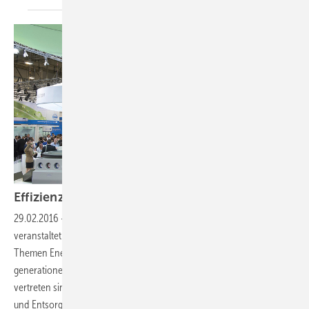
Effizienz schwebt über
allem
29.02.2016
-
Neue Ausstellungsthemen
Seit 1966 wird die SHK Essen
veranstaltet. Das Erscheinungsbild der 2016er-Auflage prägen die
Themen Energieeffizienz, Trinkwasserhygiene und
generationenübergreifende Badgestaltung. Erstmals in Essen
vertreten sind zudem die Bereiche Energieversorgung, Kältetechnik
und Entsorgung. Zu den Messeschwerpunkten zählt darüber hinaus