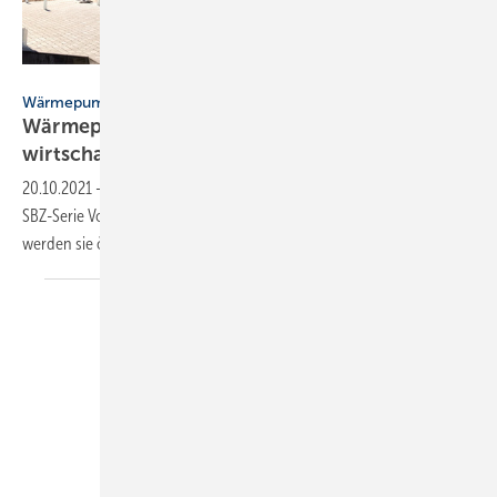
Bild: Roth Werke / Bundesverband Wärmepumpe (BWP)
Wärmepumpen im Bestand – SBZ-Serie, Teil 3
Wärmepumpen: CO
-sparend und
2
wirtschaftlich
20.10.2021
-
Auf Basis von fast 20 Jahren Forschung begegnet die
SBZ-Serie Vorurteilen gegenüber Wärmepumpen im Bestand. So
werden sie ökologisch und ökonomisch
bewertet.