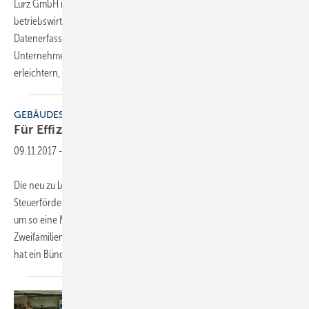
Lurz GmbH in Bad Mergentheim wird das tägliche Geschäft mit einer
betriebswirtschaftlichen Software unterstützt. Inwieweit die einfache
Datenerfassung und die Integration von Prozessen dem
Unternehmen das Arbeiten und Organisieren der Arbeitsabläufe
erleichtern, schildert dieser
Beitrag.
GEBÄUDESANIERUNG
Für Effizienz mehr
tun
09.11.2017
-
Die neu zu bildende Bundesregierung soll eine attraktive
Steuerförderung für energetische Sanierungsmaßnahmen aufsetzen,
um so eine Modernisierungsoffensive bei selbst genutzten Ein- und
Zweifamilienhäusern und Wohnungen auszulösen. Diese Forderung
hat ein Bündnis aus führenden
Organisationen...