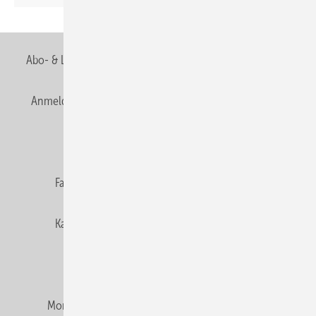
Seite
Abo- & Leserservice
AGB
Alle Inhalte chronologisch
Anmelden
Anmeldung & Registrierung
Newsletter
Datenschutz
E-Paper
Editor's choice
Fachbeiträge
Gentner Verlag
Impressum
Karriere bei Gentner
Team
Mediaservice
Mitgliedschaften und Engagement
Montagezeiten Heizung
Montagezeiten Sanitär