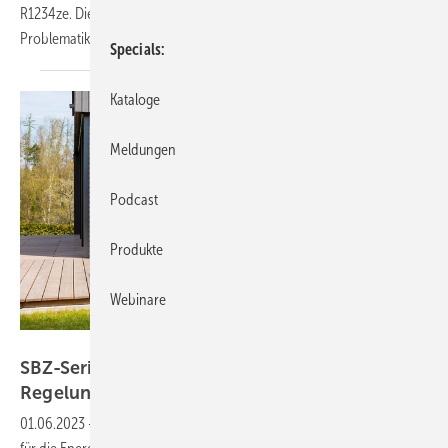
R1234ze. Die neuen Produkte bieten gezielt Lösungen hinsichtlich der
Problematik begrenzter Möglichkeiten in der
Bereitstellung...
Specials
Kataloge
Meldungen
Podcast
Produkte
Webinare
Bild: Daikin
SBZ-Serie Wärmepumpe: Teil 4 – Hydraulik und
Regelung
01.06.2023
-
Die Wärmepumpe wird von vielen als wichtiger Baustein