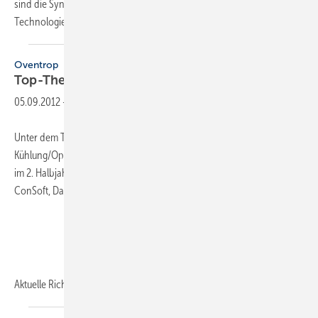
sind die Synergiepotenziale, die die Regenwassernutzung dank neuer
Technologien im Bereich
Lüftung...
Oventrop
Top-Thema
Effizienz
05.09.2012
-
Unter dem Titel „Bessere Energieeffizienz in Heizung und
Kühlung/Optimieren von Trinkwasseranlagen“ bietet Oventrop auch
im 2. Halbjahr 2012 Fachseminare an. Schulungspartner sind u.a. BWT,
ConSoft, Dallmer, Grohe, IWO, Wilo und Zehnder.
Aktuelle Richtlinien, Normen
und...