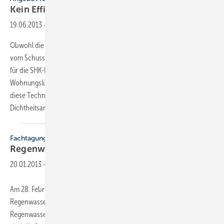
Kein Effizienz­haus ohne
Lüftung
19.06.2013
-
Obwohl die Aircontec in Halle 11 auf dem Messegelände etwas ab
vom Schuss ist, wird das Thema Lüftung und Klima immer relevanter
für die SHK-Branche. Hier wachsen die Angebote für die kontrollierte
Wohnungslüftung im Sanierungsbereich besonders stark, denn ohne
diese Technik sind energieeffiziente Häuser wegen der
Dichtheitsanforderungen kaum
möglich.
Fachtagung
Regenwassernutzung steigert
Effizienz
20.01.2013
-
Am 28. Februar 2013 veranstaltet die Fachvereinigung Betriebs- und
Regenwassernutzung fbr die Fachtagung „Energetische Nutzung von
Regenwasser“ mit einer Fachausstellung und Exkursion. Schwerpunkt