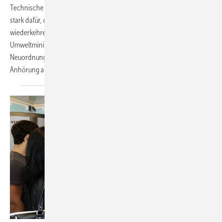
Technische Anlagen der SHK-Handwerke (kurz: ÜWG-SHK) macht sich
stark dafür, dass die bewährte Praxis in der Qualitätssicherung und
wiederkehrenden Überwachung der Fachbetriebe erhalten bleibt. Im
Umweltministerium standen die Zeichen bislang auf radikale
Neuordnung zulasten des Handwerks. Nach der abschließenden
Anhörung am 20. Juli in Bonn entwickeln sich die Dinge
weiter.