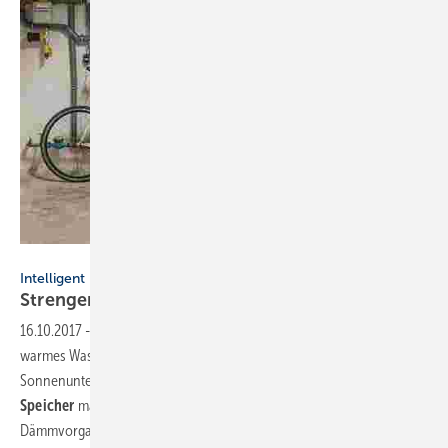
VdZ
Intelligent Heizen
Strengere Regeln für mehr
Effizienz
16.10.2017
-
Eine Solarthermie-Anlage erzeugt tagsüber kostengünstig
warmes Wasser. Aber auch nach
Sonnenuntergang ist noch ein heißes Bad drin – ein
Warmwasser-
Speicher
macht’s möglich. Seit September gelten strengere
Dämmvorgaben für neue
Modelle.