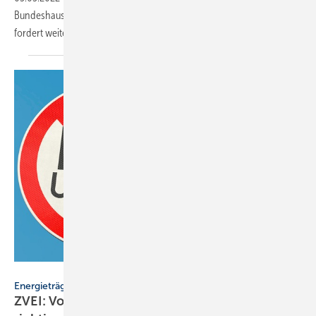
Bundeshaushalt als Meilenstein für den Wärmepumpen-Rollout – und
fordert weitere strompreissenkende
Schritte.
bluedesign – stock.adobe.com
Energieträger
ZVEI: Vorgezogenes Ende der EEG-Umlage ist