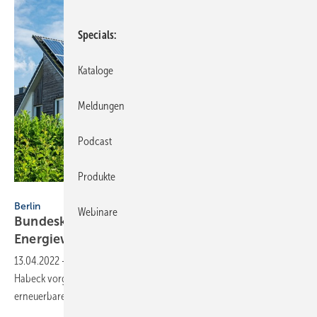
Specials
Kataloge
Meldungen
Podcast
Produkte
Calado – stock.adobe.com
Berlin
Webinare
Bundeskabinett beschließt
Energiewende-Osterpaket
13.04.2022
-
Das Bundeskabinett hat am 6. April 2022 das von Robert
Habeck vorgeschlagene Osterpaket zur Beschleunigung des Zubaus
erneuerbarer Energien
verabschiedet.