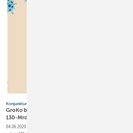
Nuthawut Somsuk / iStock / Getty Images
Konjunkturprogramm
GroKo beschließt
130-Mrd.-Euro-Konjunkturpaket
04.06.2020
-
Der GroKo-Koalitionsausschuss hat sich am 3. Juni 2020