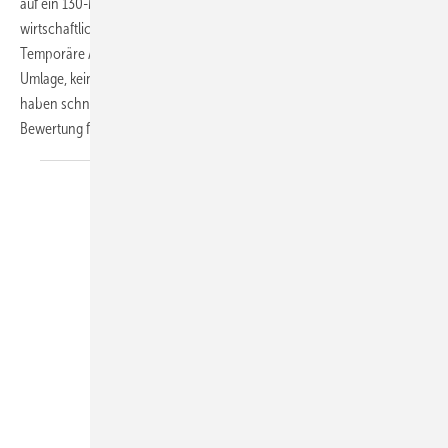
auf ein 130-Mrd.-Euro-Konjunkturpaket zum Kampf gegen die
wirtschaftlichen Folgen der Coronavirus-Pandemie geeinigt.
Temporäre Absenkung der Mehrwertsteuer, Senkung der EEG-
Umlage, keine Prämien für Verbrenner und 300 Euro Kinderzuschuss
haben schnell die Runde gemacht... Doch es gibt 57 Eckpunkte. Eine
Bewertung für die
TGA/SHK-Branche.