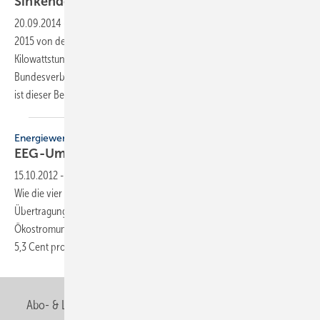
Sinkende EEG-Umlage gut für
Stromkunden
20.09.2014
-
Die EEG-Umlage zur Förderung des Ökostroms wird
2015 von derzeit 6,24 Cent auf voraussichtlich 6 Cent pro
Kilowattstunde (kWh) Strom sinken. Das ergeben Berechnungen des
Bundesverbandes Erneuerbare Energie BEE. Ab dem 1. Januar 2015
ist dieser Betrag von allen nicht befreiten Stromkunden für
jede...
Energiewende
EEG-Umlage steigt auf 5,3 Cent pro
kWh
15.10.2012
-
Strom wird im kommenden Jahr deutlich teurer werden.
Wie die vier für die Verwaltung der Förderzahlungen zuständigen
Übertragungsnetzbetreiber nun bekanntgaben, steigt die
Ökostromumlage zur Förderung erneuerbarer Energien von 3,6 auf
5,3 Cent pro kWh. Das bedeutet eine Steigerung um 47
Prozent....
Abo- & Leserservice
AGB
Alle Inhalte chronologisch