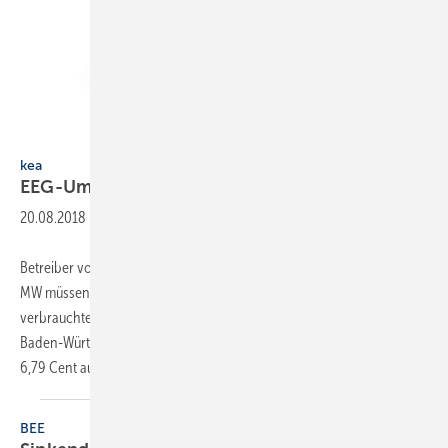
artisteer / Thinkstock
kea
EEG-Umlage für KWK
reduziert
20.08.2018
-
Betreiber von BHKW mit einer elektrischen Leistung bis 1 und über 10
MW müssen künftig nur noch 40 % der EEG-Umlage auf selbst
verbrauchten Strom zahlen. Laut Klimaschutz- und Energieagentur
Baden-Württemberg (KEA) reduziert sich die Umlage damit von
6,79 Cent auf 2,72 Cent pro kWh. In
der...
BEE