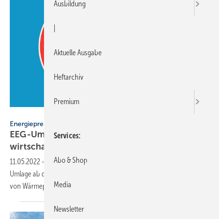
Ausbildung
|
Aktuelle Ausgabe
Heftarchiv
Premium
bluedesign – stock.adobe.com
Energiepreise
EEG-Umlage: Wie ihr Ende Wärmepumpen
Services
wirtschaftlicher
macht
Abo & Shop
11.05.2022
-
Der Deutsche Bundestag hat die Abschaffung der EEG-
Umlage ab dem 1. Juli 2022 beschlossen. Das macht auch den Betrieb
Media
von Wärmepumpen
günstiger.
Newsletter