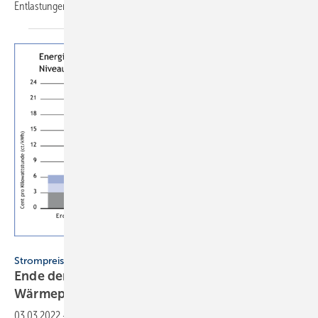
Entlastungen für Wärmepumpen-Strom
vor.
BWP
Strompreise
Ende der EEG-Umlage: Meilenstein für
Wärmepumpen-Rollout
03.03.2022
-
Der BWP begrüßt die EEG-Finanzierung über den