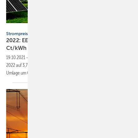
vencav – stock.adobe.com
Strompreise
2022: EEG-Umlage sinkt von 6,5 auf 3,723
Ct/kWh
19.10.2021
-
Die EEG-Umlage sinkt von aktuell 6,5 Ct/kWh im Jahr
2022 auf 3,723 Ct/kWh. Der Bundeszuschuss (3,25 Mrd. Euro) senkt die
Umlage um 0,934
Ct/kWh.