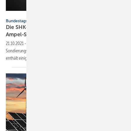
blende11.photo – stock.adobe.com
Bundestagswahl 2021
Die SHK- und TGA-Themen im
Ampel-Sondierungspapier
21.10.2021
-
SPD, FDP und Die Grünen haben die Ergebnisse ihrer
Sondierungsgespräche bekanntgemacht. Das Sondierungspapier
enthält einige für SHK und TGA relevante
Punkte.