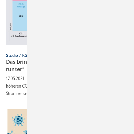
Agora Energiewende
Studie / KSG / BEHG
Das bringt „CO
-Bepreisung rauf, EEG-Umlage
2
runter“
17.05.2021
-
Durch die Nutzung zusätzlicher Einnahmen aus einer
höheren CO
-Bepreisung zur Senkung der EEG-Umlage können die
2
Strompreise massiv gesenkt
werden.