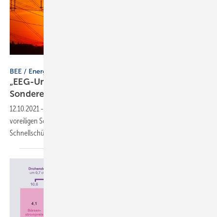
stu12 – stock.adobe.com
BEE / Energiewende
„EEG-Umlage sinkt nur durch temporäre
Sondereffekte“
12.10.2021
-
Der Bundesverband Erneuerbare Energie (BEE) warnt vor
voreiligen Schlüssen aus Sondereffekten am Strommarkt und vor
Schnellschüssen bei der
EEG-Umlage.