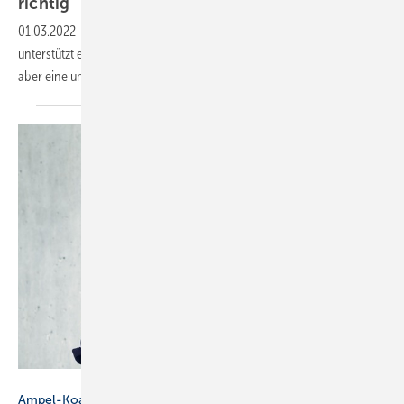
richtig
01.03.2022
-
Der Verband der Elektro- und Digitalindustrie (ZVEI)
unterstützt ein Vorziehen die Abschaffung der EEG-Umlage, fordert
aber eine umfassende
Strompreis-Reform.
Urban Zintel
Ampel-Koalition