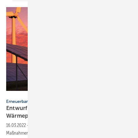
Mike Mareen – stock.adobe.com
Erneuerbare-Energien-Gesetz
Entwurf für EEG-Novelle verbilligt
Wärmepumpen-Strom
16.03.2022
-
Die Ressort-Abstimmung zur EEG-Novelle läuft. Neben
Maßnahmen zum schnelleren EE-Zubau sieht der Entwurf auch