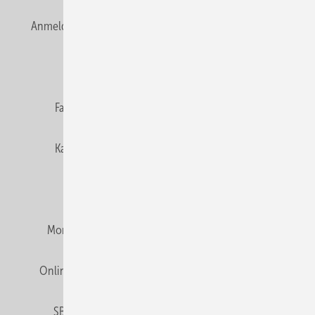
Anmelden
Anmeldung & Registrierung
Newsletter
Datenschutz
E-Paper
Editor's choice
Fachbeiträge
Gentner Verlag
Impressum
Karriere bei Gentner
Team
Mediaservice
Mitgliedschaften und Engagement
Montagezeiten Heizung
Montagezeiten Sanitär
Online Mediadaten
Privacy Manager
RSS-Feed
SBZ abonnieren
Veranstaltungen / Webinare