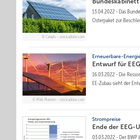
Bundeskabinett
13.04.2022
-
Das Bunde
Osterpaket zur Beschl
Calado – stock.adobe.com
Erneuerbare-Energi
Entwurf für EEG
16.03.2022
-
Die Resso
EE-Zubau sieht der En
Mike Mareen – stock.adobe.com
Strompreise
Ende der EEG-U
03.03.2022
-
Der BWP b