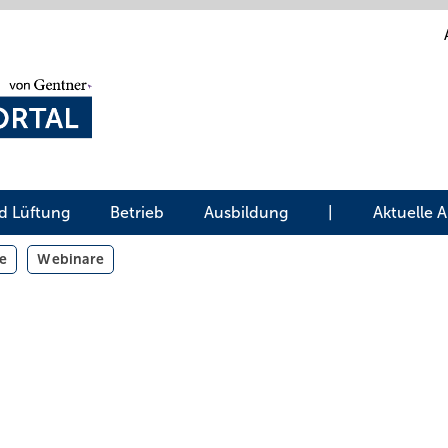
d Lüftung
Betrieb
Ausbildung
|
Aktuelle 
e
Webinare