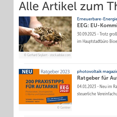
Alle Artikel zum
Erneuerbare-Energi
EEG: EU-Kommi
30.09.2025
-
Trotz groß
im Haupt­stadt­büro Bio
Gerhard Seybert - stock.adobe.com
photovoltaik magazi
Ratgeber für Au
04.01.2023
-
Neu im Ra
steuerliche Vereinfach
Gentner