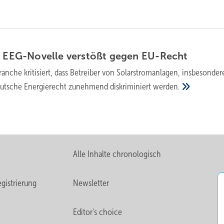
: EEG-Novelle verstößt gegen
EU-Recht
ranche kritisiert, dass Betreiber von Solarstromanlagen, insbesonder
eutsche Energierecht zunehmend diskriminiert
werden.
Alle Inhalte chronologisch
gistrierung
Newsletter
Editor's choice