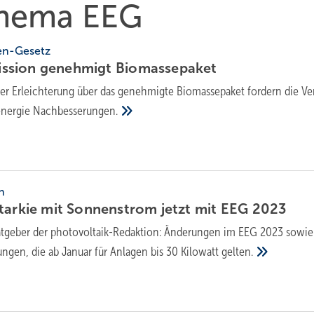
 Thema EEG
en-Gesetz
ssion geneh­migt
Bio­masse­paket
er Erleich­terung über das geneh­migte Bio­masse­paket fordern die V
­energie
Nach­besse­rungen.
n
tarkie mit Sonnenstrom jetzt mit EEG
2023
tgeber der photovoltaik-Redaktion: Änderungen im EEG 2023 sowie
ungen, die ab Januar für Anlagen bis 30 Kilowatt
gelten.