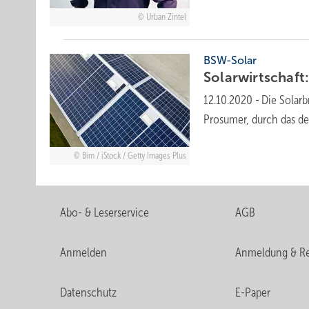
Urban Zintel
BSW-Solar
Solarwirtschaft
12.10.2020
-
Die Solarb
Prosumer, durch das d
Bim / iStock / Getty Images Plus
Abo- & Leserservice
AGB
Anmelden
Anmeldung & Re
Datenschutz
E-Paper