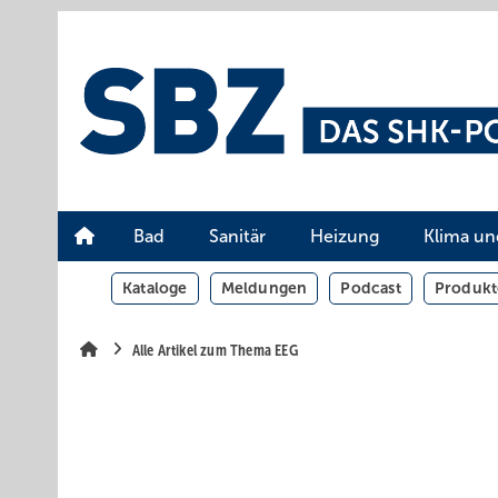
Springe
Springe
Springe
auf
auf
auf
Hauptinhalt
Hauptmenü
SiteSearch
Bad
Sanitär
Heizung
Klima un
Kataloge
Meldungen
Podcast
Produkt
Alle Artikel zum Thema EEG