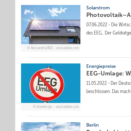
Solarstrom
Photovoltaik–A
07.06.2022
-
Die Wirtsc
des EEG.. Der Geldratg
Alessandro2802 - stock.adobe.com
Energiepreise
EEG-Umlage: Wi
11.05.2022
-
Der Deuts
beschlossen. Das mac
bluedesign – stock.adobe.com
Berlin