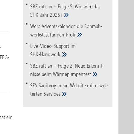
SBZ ruft an – Folge 5: Wie wird das
SHK-Jahr
2026?
Wera Adventskalender: die Schraub­
werk­statt für den
Pro­fi
Live-Video-Support im
r
SHK-Handwerk
 EEG-
SBZ ruft an – Folge 2: Neue Erkennt­
nisse beim
Wärme­pumpen­test
SFA Sanibroy: neue Web­site mit erwei­
terten
Services
hat ein