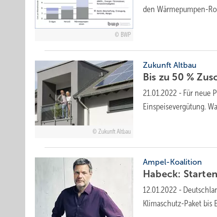
den Wärmepumpen-Roll
BWP
Zukunft Altbau
Bis zu 50 % Zus
21.01.2022
-
Für neue P
Einspeisevergütung. Wa
Zukunft Altbau
Ampel-Koalition
Habeck: Starte
12.01.2022
-
Deutschlan
Klimaschutz-Paket bis