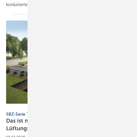
kombinierter Lüftungssysteme
vor.
Bild: Zehnder
SBZ-Serie Teil 2
Das ist neu in der DIN 1946-6: Erstellung eines
Lüftungskonzepts