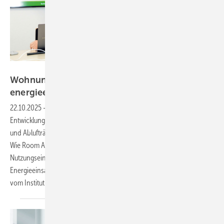
Bild: Systemair
Wohnungslüftung bedarfsgerecht und
energieeffizient
22.10.2025
-
Die kontrollierte Wohnraumlüftung steht vor einem
Entwicklungsschritt mit einem System, das ohne Festlegung von Zu-
und Ablufträumen einen bedarfsgerechten Luftaustausch ermöglicht:
Wie Room Air Volume-Control (RAV-Control) in allen Räumen einer
Nutzungs­einheit eingesetzt werden kann und zur Optimierung des
Energieeinsatzes beiträgt, erläutert ­Prof. Dr.-Ing. Thomas Hartmann
vom Institut für Technische Gebäudeausrüstung
Dresden.