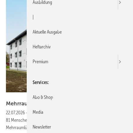
Ausbildung
|
Aktuelle Ausgabe
Heftarchiv
Premium
Services
Bild: Meltem
Abo & Shop
Mehrraumlüftung mit
Wärmerückgewinnung
Media
22.07.2026
-
In einer barrierefreien Wohnanlage mit Platz für
81 Menschen mit Behinderung wurde eine dezentrale
Newsletter
Mehrraumlüftung mit Lüftungsgeräten und Wärmerückgewinnung