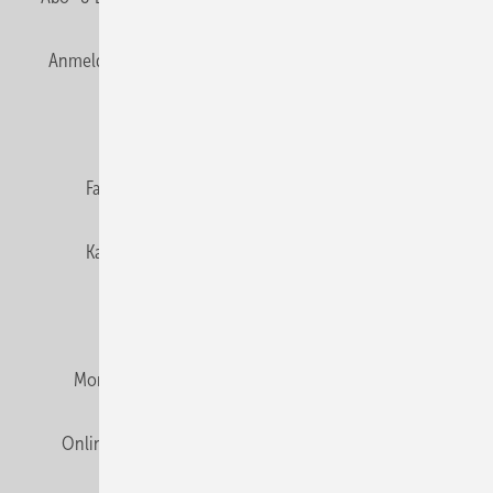
Anmelden
Anmeldung & Registrierung
Newsletter
Datenschutz
E-Paper
Editor's choice
Fachbeiträge
Gentner Verlag
Impressum
Karriere bei Gentner
Team
Mediaservice
Mitgliedschaften und Engagement
Montagezeiten Heizung
Montagezeiten Sanitär
Online Mediadaten
Privacy Manager
RSS-Feed