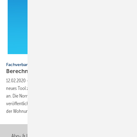
SBZ
Fachverband Gebäude-Klima
Berechnungs-Tool zur neuen DIN
1946-6
12.02.2020
-
Der Fachverband Gebäude-Klima e. V. (FGK) bietet ein
neues Tool zur Berechnung von Lüftungskonzepten nach DIN 1946-6
an. Die Norm wurde überarbeitet und zum Jahreswechsel
veröffentlicht. Das Tool wurde gemeinsam mit Experten aus
der Wohnungslüftungsbranche
entwickelt.
Abo- & Leserservice
AGB
Alle Inhalte chronologisch