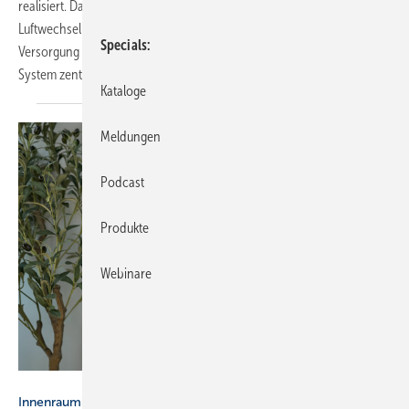
realisiert. Das Konzept gewährleistet einen normgerechten
Luftwechsel in den einzelnen Wohneinheiten und ermöglicht die
Specials
Versorgung mehrerer Räume mit einem Gerät. Gesteuert wird das
System zentral über 18 Gateways und eine
App.
Kataloge
Meldungen
Podcast
Produkte
Webinare
NOTE OMG - stock.adobe.com
Innenraumluftqualität