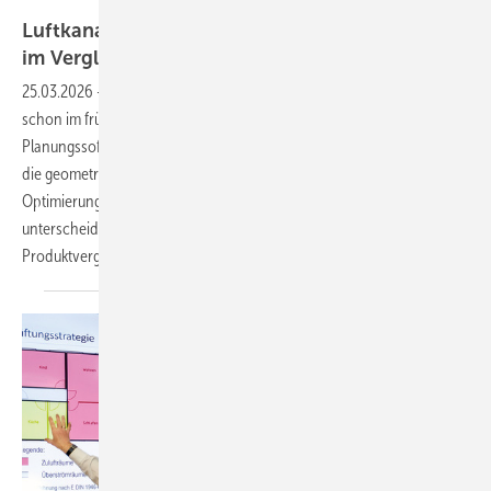
Bild: Lindab
Luftkanalnetze planen: RLT-Planungssoftware
im
Vergleich
25.03.2026
-
Lüftungskanäle brauchen Platz. Deshalb müssen sie
schon im frühen Projektstadium berücksichtigt werden.
Planungssoftware für Luftkanalnetze unterstützt sowohl
die geometrische Planung als auch die rechnerische Auslegung und
Optimierung von RLT-Anlagen. Wie sich die Programme
unterscheiden, zeigt der Fachautor Marian Behaneck in diesem
Produktvergleich.