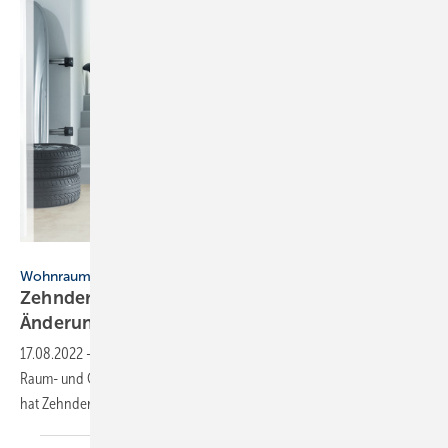
Zehnder
Wohnraumlüftung
Zehnder veröffentlicht Whitepaper zu
Änderungen an der DIN
1946-6
17.08.2022
-
Die DIN 1946-6 ist maßgebend für den Bereich der
Raum- und Gebäudelüftung. Zu den letzten Anpassungen der Norm
hat Zehnder jetzt ein Whitepaper
zusammengestellt.