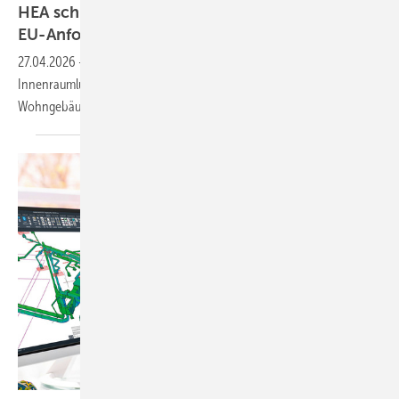
HEA schlägt pra­xis­taug­li­che Um­set­zung der
EU-An­for­de­run­gen
vor
27.04.2026
-
Die EPBD formuliert erstmals Anforderungen an die
Innenraumluftqualität. Ein HEA-Kurzgutachten zeigt, wie diese für
Wohngebäude praktikabel umgesetzt werden
können.