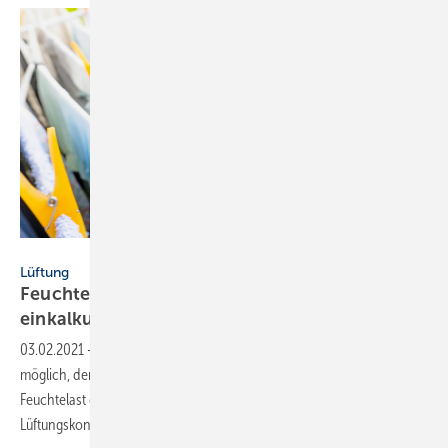
Bild: meyrass / iStock / Getty Images Plus
Lüftung
Feuchteschutz: Wäschetrocknen muss
einkalkuliert
werden
03.02.2021
-
Mit den Algorithmen in der DIN/TR 4108-8 ist es
möglich, den notwendigen Außenluftvolumenstrom für die Abfuhr der
Feuchtelast durch freies Wäschetrocknen zu berechnen und in das
Lüftungskonzept
einzubinden.