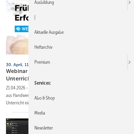
Ausbildung
|
Aktuelle Ausgabe
Heftarchiv
Palette CAD
Premium
30. April, 11 Uhr, online
Webinar für Lehr­kräf­te zur CAD-In­te­gra­ti­on im
Un­ter­richt
Services
21.04.2026
-
Ein kostenfreies Webinar am 30. April zeigt Lehrkräften
aus Handwerk und Gestaltung, wie CAD-Software effektiv im
Abo & Shop
Unterricht eingesetzt werden
kann.
Media
Newsletter