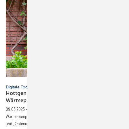
snapshotfreddy - stock.adobe.com
Digitale Tools
Hottgenroth Software: neu­er
Wär­me­pum­pen-Be­ra­ter
09.05.2025
-
Die Hottgenroth Software AG hat eine Erweiterung zur
Wärmepumpen-Beratung für die Software-Lösungen „Energieberater“
und
„Optimus“ veröffentlicht.