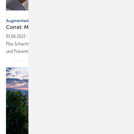
Karsten Klarma
Augmented Reality
Conel: Mit 3D-Raumansicht planen und präsenti
01.06.2022
-
Reales Live-Erlebnis schon im Rohbau mit dem Conel
Plus-Schachtregister: Das sind die neuen Möglichkeiten beim Planen
und Präsentieren von
Bauprojekten.