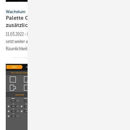
Palette CAD
Wachstum
Palette CAD wächst weiter und sucht
zusätzliche
Mitarbeiter
11.03.2022
-
Der Anbieter für Digitalisierungs-Lösungen im Handwerk
setzt weiter auf organisches Wachstum und vergrößert Team und
Räumlichkeiten in
Esslingen.