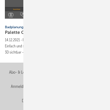
Palette CAD
Badplanung
Palette CAD: Badezimmer direkt in 3D
planen
14.12.2021
-
Palette Home ist der Einstieg in die digitale Badplanung.
Einfach und schnell werden Entwürfe erstellt und Kundenwünsche in
3D sichtbar – und zwar
kostenfrei.
Abo- & Leserservice
AGB
Alle Inhalte chronologisch
Anmelden
Anmeldung & Registrierung
Newsletter
Datenschutz
E-Paper
Editor's choice