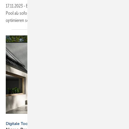
17.11.2023
-
Badplaner rufen Stammdaten aus dem ZVSHK Open Data
Pool ab sofort direkt aus der Software von Palette CAD ab und
optimieren so ihren
Workflow.
Buderus
Digitale Tools