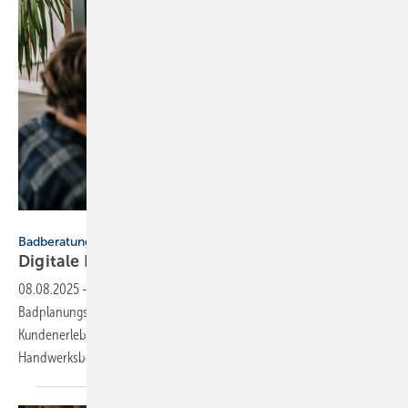
Fritz Holter
Badberatung
Digitale Bad­pla­nung im
Sa­ni­tär-Groß­han­del
08.08.2025
-
Der Sanitär-Großhändler Holter optimiert seine
Badplanungsprozesse mit Palette CAD und bietet so ein einheitliches
Kundenerlebnis und einen effizienten Prozess für
Handwerksbetriebe.