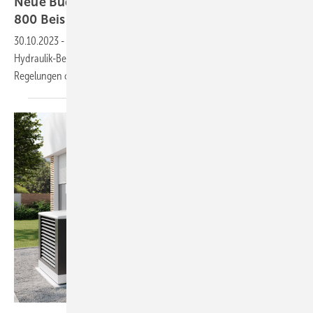
Neue Buderus-Hydraulik­daten­bank mit rund
800
Beispielen
30.10.2023
-
Buderus stellt Planern und SHK-Fachhandwerkern online
Hydraulik-Beispiele zur Planung von Verrohrungen, Armaturen und
Regelungen ohne Login zum Download
bereit.
Kermi