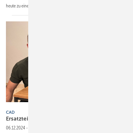
heute zu einer Lösung für den gesamten Innenausbau
entwickelt.
Rainer Sebastian
CAD
Ersatzteile aus dem
3D-Drucker
06.12.2024
-
Rainer Sebastian vom SHK-Großhandel Sebastian e.K.