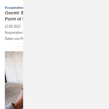
Mainmetall
Kooperation
Oxomi: BIM-Daten von Herstellern direkt am
Point of
Sale
12.09.2022
-
Über die Plattform Oxomi von Scireum können durch die
Kooperation mit dem Software-Hersteller Cadenas jetzt auch 3D-
Daten von Produkten in den Online-Service integriert
werden.