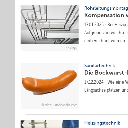
Rohrleitungsmonta
Kom­pen­sa­ti­on
17.01.2025
-
Bei Heizun
Aufgrund von wechseln
einberechnet
werden.
Viega
Sanitärtechnik
Die Bock­wurst-
17.12.2024
-
Wie eine W
Längsachse platzen und
rdnzl - stock.adobe.com
Heizungstechnik