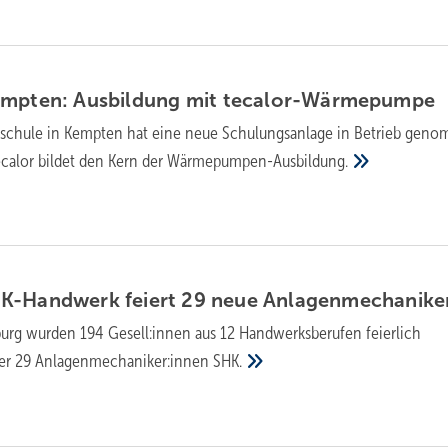
mpten: Aus­bil­dung mit
tecalor-Wär­me­pum­pe
sschule in Kempten hat eine neue Schulungsanlage in Betrieb gen
ecalor bildet den Kern der
Wärmepumpen-Ausbildung.
-Hand­werk fei­ert 29 neue
An­la­gen­me­cha­ni­ke
urg wurden 194 Gesell:innen aus 12 Handwerksberufen feierlich
ter 29 Anlagenmechaniker:innen
SHK.