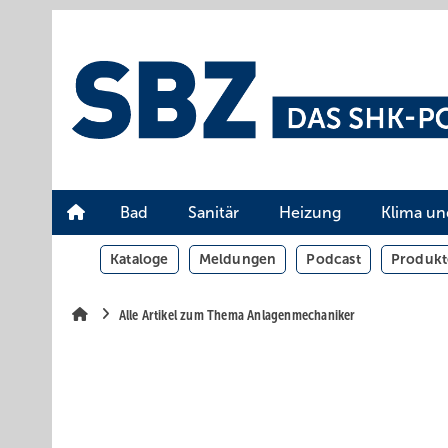
Springe
Springe
Springe
auf
auf
auf
Hauptinhalt
Hauptmenü
SiteSearch
Bad
Sanitär
Heizung
Klima un
Kataloge
Meldungen
Podcast
Produkt
Alle Artikel zum Thema Anlagenmechaniker