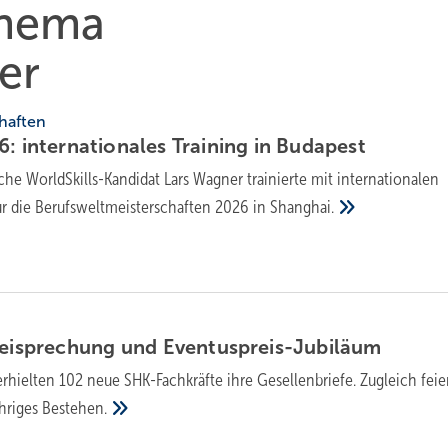
Thema
er
haften
in­ter­na­tio­na­les Trai­ning in
Bu­da­pest
che WorldSkills-Kandidat Lars Wagner trainierte mit internationalen
ür die Berufsweltmeisterschaften 2026 in
Shanghai.
rei­spre­chung und
Even­tus­preis-Ju­bi­lä­um
 erhielten 102 neue SHK-Fachkräfte ihre Gesellenbriefe. Zugleich feie
ähriges
Bestehen.