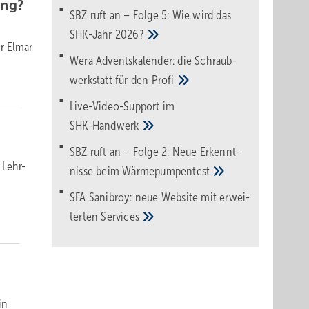
ung?
SBZ ruft an – Folge 5: Wie wird das
SHK-Jahr
2026?
or Elmar
Wera Adventskalender: die Schraub­
werk­statt für den
Pro­fi
Live-Video-Support im
SHK-Handwerk
SBZ ruft an – Folge 2: Neue Erkennt­
 Lehr-
nisse beim
Wärme­pumpen­test
SFA Sanibroy: neue Web­site mit erwei­
terten
Services
in