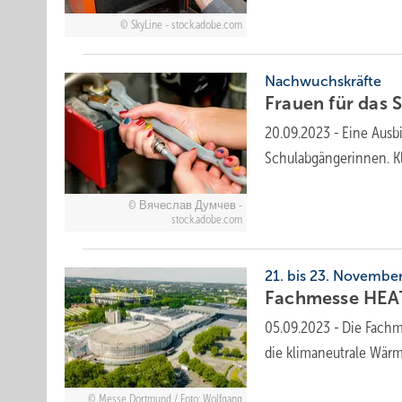
SkyLine - stock.adobe.com
Nachwuchskräfte
Frauen für das
20.09.2023
-
Eine Ausb
Schulabgängerinnen. Kla
Вячеслав Думчев -
stock.adobe.com
21. bis 23. Novemb
Fachmesse HEAT
05.09.2023
-
Die Fachm
die klimaneutrale Wär
Messe Dortmund / Foto: Wolfgang