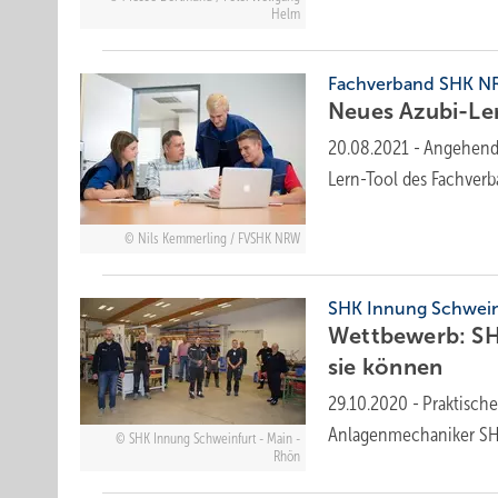
Helm
Fachverband SHK 
Neues Azubi-Le
20.08.2021
-
Angehend
Lern-Tool des Fachver
Nils Kemmerling / FVSHK NRW
SHK Innung Schwein
Wettbewerb: SH
sie
können
29.10.2020
-
Praktisch
Anlagenmechaniker SH
SHK Innung Schweinfurt - Main -
Rhön