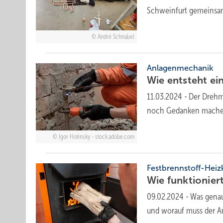
Schweinfurt gemeinsam
André Schnabel
Anlagenmechanik
Wie entsteht ei
11.03.2024
-
Der Drehmo
noch Gedanken machen.
Igor Hotinsky - stock.adobe.com
Festbrennstoff-Heiz
Wie funktionier
09.02.2024
-
Was genau
und worauf muss der 