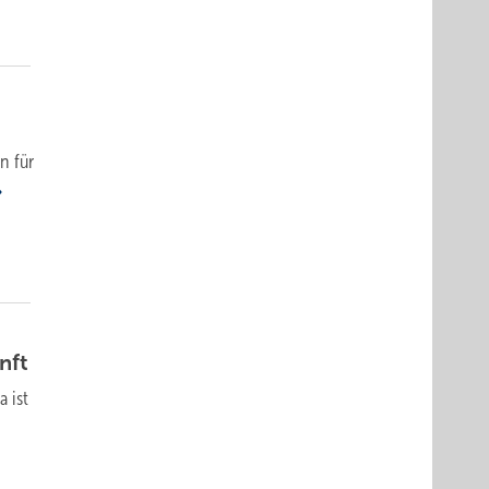
n für
nft
 ist