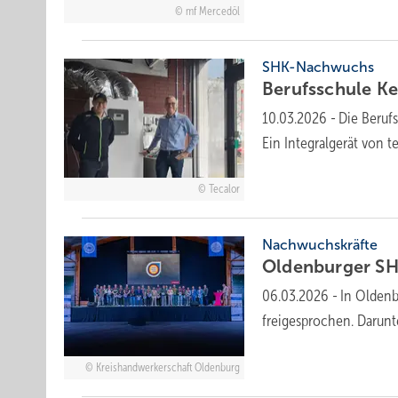
mf Mercedöl
SHK-Nachwuchs
Berufsschule Ke
10.03.2026
-
Die Beruf
Ein Integralgerät von t
Tecalor
Nachwuchskräfte
Oldenburger SHK
06.03.2026
-
In Oldenb
freigesprochen. Darun
Kreishandwerkerschaft Oldenburg