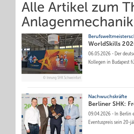
Alle Artikel zum 
Anlagenmechanik
Berufsweltmeistersc
WorldSkills 2026: 
06.05.2026
-
Der deuts
Kollegen in Budapest f
Innung SHK Schweinfurt
Nachwuchskräfte
Berliner SHK: F
09.04.2026
-
In Berlin
Eventuspreis sein 20-j