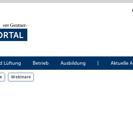
d Lüftung
Betrieb
Ausbildung
|
Aktuelle 
e
Webinare