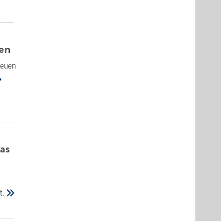
en
neuen
as
t.