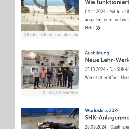
Wie funktionier
04.11.2024
-
Mittlere 
ausgelegt wird und wel
Held.
Karoline Thalhofer - stock.adobe.com
Ausbildung
Neue Lehr-Werks
25.10.2024
-
Die SHK-I
Werkstatt eröffnet. Her
Innung SHK Kreis Kleve
Worldskills 2024
SHK-Anlagenmech
28.08.2024
-
Qualifizi