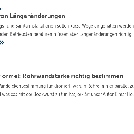
ge
 von
Län­gen­än­de­run­gen
gs- und Sanitärinstallationen sollen kurze Wege eingehalten werden
den Betriebstemperaturen müssen aber Längenänderungen richtig
Formel: Rohr­wand­stärke richtig
be­stimmen
anddickenbestimmung funktioniert, warum Rohre immer parallel zu
 was das mit der Bockwurst zu tun hat, erklärt unser Autor Elmar
Hel