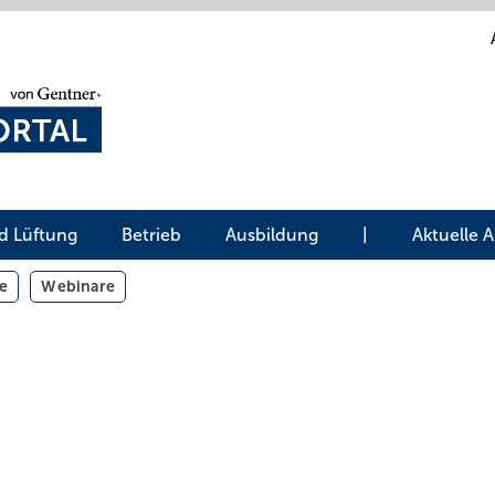
d Lüftung
Betrieb
Ausbildung
|
Aktuelle 
e
Webinare