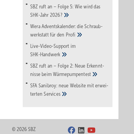
SBZ ruft an – Folge 5: Wie wird das
SHK-Jahr
2026?
Wera Adventskalender: die Schraub­
werk­statt für den
Pro­fi
Live-Video-Support im
SHK-Handwerk
SBZ ruft an – Folge 2: Neue Erkennt­
nisse beim
Wärme­pumpen­test
SFA Sanibroy: neue Web­site mit erwei­
terten
Services
© 2026 SBZ