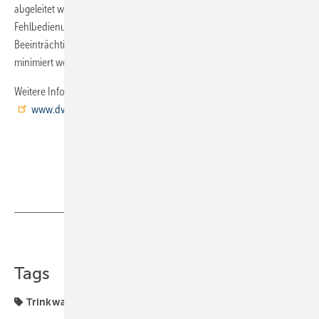
abgeleitet wesentliche Elemente einer optimalen Ausstattung, so dass
Fehlbedienungen bzw. daraus resultierende mögliche
Beeinträchtigungen von Trinkwasser und Rohrnetz schon im Ansatz
minimiert werden.
Weitere Infos und Bestellung des Arbeitsblattes unter
www.dvgw.de
Teilen
Link kopieren
Tags
Trinkwasserschutz