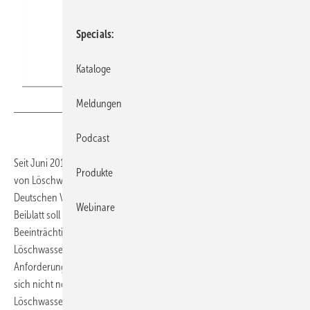
Specials
Kataloge
DVGW
Meldungen
Podcast
Seit Juni 2016 liegt das neue Arbeitsblatt W 405-B1 (A) „Bereitstellung
Produkte
von Löschwasser durch die öffentliche Trinkwasserversorgung“ des
Deutschen Vereins des Gas- und Wasserfaches (DVGW) vor. Das
Webinare
Beiblatt soll Verschmutzungen des Trinkwassers oder
Beeinträchtigungen der Trinkwasserversorgung bei der eigentlichen
Löschwasserentnahme verhindern. Es übernimmt bzw. konkretisiert
Anforderungen und Hinweise verschiedener anderer Regelwerke, die
sich nicht notwendigerweise ausdrücklich oder ausschließlich auf
Löschwasserentnahmen beziehen. Ferner benennt es daraus