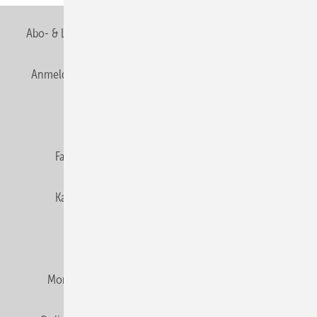
Abo- & Leserservice
AGB
Alle Inhalte chronologisch
Anmelden
Anmeldung & Registrierung
Newsletter
Datenschutz
E-Paper
Editor's choice
Fachbeiträge
Gentner Verlag
Impressum
Karriere bei Gentner
Team
Mediaservice
Mitgliedschaften und Engagement
Montagezeiten Heizung
Montagezeiten Sanitär