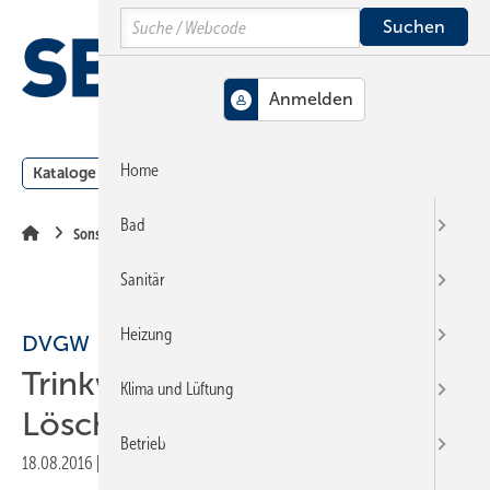
Springe
Springe
Springe
Search
auf
auf
auf
Hauptinhalt
Hauptmenü
SiteSearch
MENÜ
Home
Kataloge
Meldungen
Podcast
Produkte
Webin
Bad
Sonstiges Thema
Sanitär
Heizung
DVGW
Trinkwasserschutz bei
Klima und Lüftung
Löschwasserentnahmen
Betrieb
18.08.2016
|
Druckvorschau