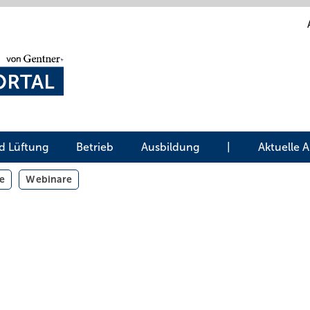
d Lüftung
Betrieb
Ausbildung
|
Aktuelle 
e
Webinare