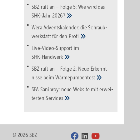
SBZ ruft an – Folge 5: Wie wird das
SHK-Jahr
2026?
Wera Adventskalender: die Schraub­
werk­statt für den
Pro­fi
Live-Video-Support im
SHK-Handwerk
SBZ ruft an – Folge 2: Neue Erkennt­
nisse beim
Wärme­pumpen­test
SFA Sanibroy: neue Web­site mit erwei­
terten
Services
© 2026 SBZ