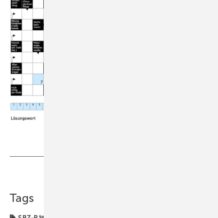
Teilen
Link kopieren
Tags
SBZ-Rätsel
sbz-zangengott-mütze