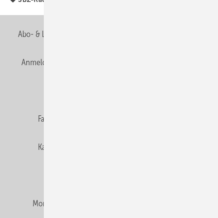
Abo- & Leserservice
AGB
Alle Inhalte chronologisch
Anmelden
Anmeldung & Registrierung
Newsletter
Datenschutz
E-Paper
Editor's choice
Fachbeiträge
Gentner Verlag
Impressum
Karriere bei Gentner
Team
Mediaservice
Mitgliedschaften und Engagement
Montagezeiten Heizung
Montagezeiten Sanitär