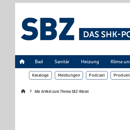
Springe
Springe
Springe
auf
auf
auf
Hauptinhalt
Hauptmenü
SiteSearch
Bad
Sanitär
Heizung
Klima un
Kataloge
Meldungen
Podcast
Produkt
Alle Artikel zum Thema SBZ-Rätsel