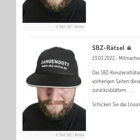
Bild: SBZ / Winter
SBZ-Rätsel
23.03.2022
-
Mitmache
Das SBZ-Kreuzworträtse
vorherigen Seiten dies
zurückzublättern . . .
Schicken Sie das Lösun
Bild: SBZ / Winter