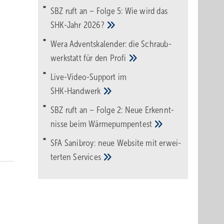
SBZ ruft an – Folge 5: Wie wird das
SHK-Jahr
2026?
Wera Adventskalender: die Schraub­
werk­statt für den
Pro­fi
Live-Video-Support im
SHK-Handwerk
SBZ ruft an – Folge 2: Neue Erkennt­
nisse beim
Wärme­pumpen­test
SFA Sanibroy: neue Web­site mit erwei­
terten
Services