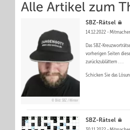
Alle Artikel zum 
SBZ-Rätsel
14.12.2022
-
Mitmache
Das SBZ-Kreuzworträtse
vorherigen Seiten dies
zurückzublättern . . .
Schicken Sie das Lösun
Bild: SBZ / Winter
SBZ-Rätsel
30.11.2022
-
Mitmache