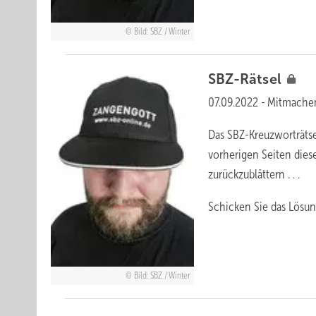
Bild: SBZ / Winter
SBZ-Rätsel
07.09.2022
-
Mitmache
Das SBZ-Kreuzworträtse
vorherigen Seiten dies
zurückzublättern . . .
Schicken Sie das Lösun
Bild: SBZ / Winter