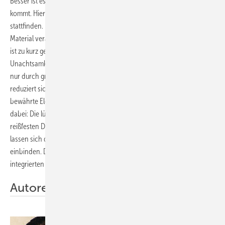
Besser ist es, wenn es zum Streitfall mit dem Kunden gar nicht erst
kommt. Hierfür muss aber auf vielen Baustellen ein Umdenken
stattfinden. Denn Schallschutz für hohe Kosten bei Montage und
Material verantwortlich zu machen und deshalb zu vernachlässigen,
ist zu kurz gedacht. Einmal durch Schallbrücken oder andere
Unachtsamkeiten entstandene Schallmängel sind, wenn überhaupt,
nur durch großen baulichen Aufwand zu beseitigen. In Wirklichkeit
reduziert sich die akustische Aufgabenstellung auf einige wesentliche
bewährte Elemente, Materialien und Zubehörteile. Wichtigstes Prinzip
dabei: Die lückenlose Dämmung mit weichfedernden und zugleich
reißfesten Dämmsystemen. Einfach und schnell durchzuführen,
lassen sich diese Maßnahmen effizient in den Montageablauf
einbinden. Dazu sind besonders Schalldämmprodukte mit einem
integrierten Schnellverschluss von Vorteil.
Autoren