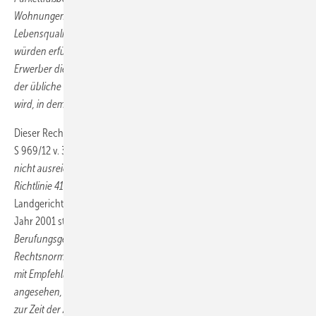
Wohnungen. Architektonische Details würden zusätzliche
Lebensqualität schaffen. Hohe Ansprüche an die Wohnqualität
würden erfüllt. Es kann deshalb nicht zweifelhaft sein, dass bei einem
Erwerber die berechtigte Erwartung geweckt wurde, dass zumindest
der übliche Komfortstandard eingehalten bzw. ein Zustand erreicht
wird, in dem die Bewohner im Allgemeinen Ruhe finden.“
Dieser Rechtsprechung ist auch das Landgericht (LG) Landshut (AZ. 12
S 969/12 v. 31.08.2012) gefolgt, dass so wörtlich
„ (…) der
Schallschutz
nicht ausreichend ist, wenn er bloß die Voraussetzungen der VDI-
Richtlinie 4100 Schallschutzstufe II bzw. der DIN 4109 erfüllt.“
Das
Landgericht verhandelte über ein Gebäude, dessen Errichtung im
Jahr 2001 stattfand. Weiter führt es in seiner Begründung aus:
„Das
Berufungsgericht verkennt nicht, dass die DIN-Normen keine
Rechtsnormen darstellen, sondern private technische Regelungen
mit Empfehlungscharakter sind. Als maßgebend wird daher nicht
angesehen, welche DIN-Norm gilt, sondern ob die Bauausführung
zur Zeit der Abnahme den anerkannten Regeln der Technik