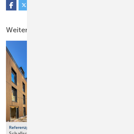
Weitere Inhalte
Referenzprojekt Atec
Schallschutzwände für ruhi­gen Schlaf unterm