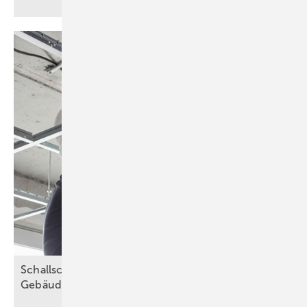
Schallsch utz als Schlüssel zu höherem Komfort in
Gebäuden