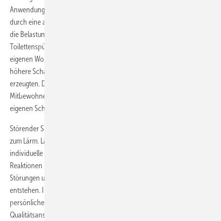
Anwendung. Nicht mehr zeitgemäß ist, dass nur die Schallbelastung
durch eine angrenzende Wohneinheit betrachtet wird, wohingegen
die Belastung durch im eigenen Bereich entstehende Geräusche (z. B.
Toilettenspülung) kaum Beachtung finden. Die VDI 4100 setzt im
eigenen Wohnbereich schalltechnische Grenzwerte fest. Hier sind
höhere Schallpegel zugelassen als die durch den fremden Bereich
erzeugten. Das ist praxisfremd, denn auch der durch den
Mitbewohner erzeugte Schall einer Toilettenspülung stört den
eigenen Schlaf.
Störender Schall wird, aufgrund der Tatsache dass er unerwünscht ist,
zum Lärm. Lärm wiederum löst negative Emotionen aus. Häufigkeit und
individuelle Störung dieser Lärmbelastung rufen vegetativ-hormonelle
Reaktionen hervor. Bei andauernder Problematik können funktionale
Störungen und langfristige Gesundheitsbeeinträchtigungen
entstehen. In Wohnungen sollen sich Menschen wohlfühlen. Als
persönliche Schutzbereiche sollen sie auch übliche Komfort- und
Qualitätsansprüche erfüllen. Dazu gehört, Privatsphäre und