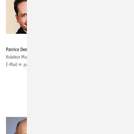
Patrice Demmerlé
ist Leiter der Abteilung Produktmanagement bei
Kolektor Missel Insulations in 70736 Fellbach, Telefon (07 11) 53 08-0,
E-Mail:
patrice.demmerle@kolektor.com
,
www.missel.de