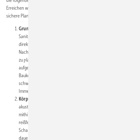
die folgenden fünf Grundsätze. Diese fassen alles Wichtige, was zum
Erreichen werkvertraglicher Leistungsziele und für eine akustisch
sichere Planung und Ausführung erforderlich ist, zusammen:
Grundrisse und Bauweise schallgünstig planen:
Statt
Sanitärräume Wand an Wand mit einem Schlafzimmer bzw.
direkt unter oder über Schlaf- und Wohnzimmern der
Nachbarwohnung anzuordnen, sind diese Raumarten versetzt
zu planen. In den Regelwerken werden hierzu Beispiele
aufgezeigt. Die luftschalltechnische Optimierung des
Baukörpers unterstützend, kommen Sperrmassen oder
schwere Werkstoffe mit hoher innerer Dämpfung zum Einsatz.
Immer davon abhängig, was die Bauweise erfordert (
Bild 2
).
Körperschallbrücken durch Entkoppelung vermeiden:
Die
akustische Entkoppelung vom Baukörper erfolgt am besten
mithilfe weichfedernder Dämmsysteme. Ausgestattet mit einer
reißfesten Oberfläche, wie etwa bei den
Schallschutzprodukten von Missel, bleibt das Material
dauerhaft unverwüstlich und leistungsfähig. Nach Möglichkeit