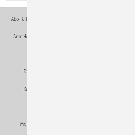
Abo- & Leserservice
AGB
Alle Inhalte chronologisch
Anmelden
Anmeldung & Registrierung
Newsletter
Datenschutz
E-Paper
Editor's choice
Fachbeiträge
Gentner Verlag
Impressum
Karriere bei Gentner
Team
Mediaservice
Mitgliedschaften und Engagement
Montagezeiten Heizung
Montagezeiten Sanitär