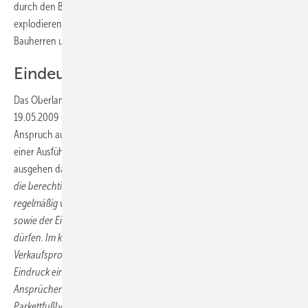
durch den Bauherrn einer Eigentumswohnung erfolgen. Mit den
explodierenden Immobilienpreisen steigen auch die Ansprüche der
Bauherren und deren Bereitschaft, ihre Rechte durchzusetzen.
Eindeutige Rechtsprechung
Das Oberlandesgericht (OLG) München hat in einem Urteil vom
19.05.2009 (BauR 2012.266) klargestellt, dass ein Bauherr nicht nur
Anspruch auf die Einhaltung von Mindeststandards hat, sondern von
einer Ausführung nach den anerkannten Regeln der Technik
ausgehen darf. In seiner Begründung heißt es wörtlich:
„Es kommt auf
die berechtigten Erwartungen der Erwerber einer Wohnung an, die
regelmäßig von einem üblichen Qualitäts- und Komfortstandard
sowie der Einhaltung der anerkannten Regeln der Technik ausgehen
dürfen. Im konkreten Fall vermitteln der aufwändig gestaltete
Verkaufsprospekt und die umfangreiche Baubeschreibung den
Eindruck einer soliden Ausstattung, die sogar gehobenen
Ansprüchen gerecht wird. Hervorgehoben werden neben
Parkettfußböden u. a. die Ruhe und der Komfort der attraktiven