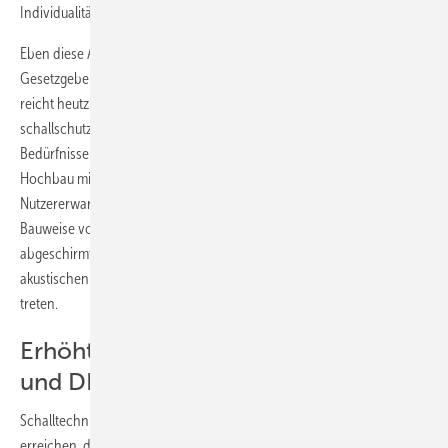
Individualität angemessen zu verwirklichen.
Eben diese Aspekte wurden von den Gerichten und den
Gesetzgebern berücksichtigt und bewertet. „Schutz der Gesundheit“
reicht heutzutage in aller Regel zur Erfüllung zeitgemäßer
schallschutztechnischer Anforderungen nicht mehr aus. Die aktuellen
Bedürfnisse der Menschen erfordern einen besseren Schallschutz im
Hochbau mit einer neuen Qualität. Die gestiegenen
Nutzererwartungen sind dabei eng an die allgemein verbesserte
Bauweise von Gebäuden gekoppelt. Denn der immer besser
abgeschirmte Außenlärm lässt Innengeräusche zunehmend in den
akustischen Vordergrund und in das Bewusstsein der Bewohner
treten.
Erhöhter Schallschutz mit VDI 4100
und DEGA
Schalltechnischen Komfort sicher und für alle Seiten konfliktfrei zu
erreichen, dafür schafft die VDI 4100 beste Voraussetzungen. Die