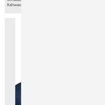
Kalt­was­ser­er­zeuger