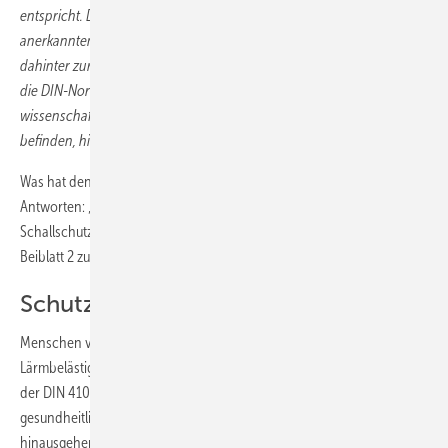
entspricht. DIN-Normen wiederum können diese allgemein gültigen,
anerkannten Regeln der Technik wiedergeben, können aber auch
dahinter zurückbleiben. Letzteres dürfte sogar eher der Fall sein, weil
die DIN-Normen oftmals hinter der technischen Entwicklung und den
wissenschaftlichen Erkenntnissen, die sich in ständigem Fluss
befinden, hinterherhinken.“
Was hat denn nun Gültigkeit? Auch dazu liefert das LG Landshut
Antworten: „Insoweit könnten aus den Regelwerken die
Schallschutzstufen II und III der VDI-Richtlinie 4100 (…) oder das
Beiblatt 2 zur DIN 4109 (
Bild 1
) Anhaltspunkte liefern.“
Schutz der Gesundheit im Fokus
Menschen vor unzumutbaren und gesundheitsschädlichen
Lärmbelästigungen zu schützen, ist weiterhin einer der Grundsätze
der DIN 4109. Dabei wurde ein Mindeststandard zur Vermeidung von
gesundheitlichen Beeinträchtigungen festgelegt. Für darüber
hinausgehende Ansprüche an Wohnkomfort findet die VDI 4100