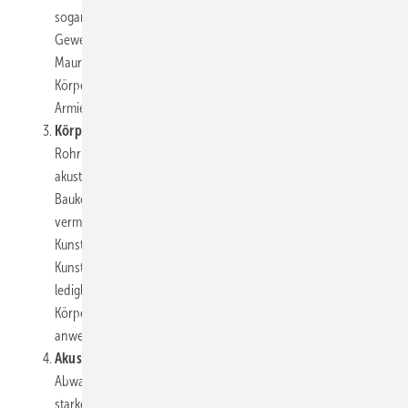
sogar unabhängig davon, wie und wie gut nachfolgende
Gewerke (z. B. Trockenbau, Elektro, Estrich- und Fliesenleger,
Maurer) arbeiten. Das gibt zusätzliche Sicherheit vor
Körperschallbrücken, verursacht z. B. durch scharfkantige
Armierungen (
Bild 3 und 4
).
Körperschalldämmung für Rohrinstallationen:
Sämtliche
Rohrleitungen der Haustechnik erfordern eine lückenlose
akustische Entkoppelung. Nur so können Kontakte mit dem
Baukörper und daraus entstehende Körperschallprobleme
vermieden werden. Ganz gleich, ob bei Guss- oder
Kunststoffrohren: Dickwandige Abwasserrohrleitungen aus
Kunststoff, auch „Schallschutzrohre“ genannt, mindern
lediglich den Luftschall. Sie erfordern zusätzlich aber auch eine
Körperschalldämmung. Angaben der Hersteller in deren
anwendungstechnischen Handbüchern bestätigen dies.
Akustisch richtige Verlegung:
Richtungsänderungen im
Abwasserrohrsystem erfordern eine langsame Umlenkung, um
starke Aufprallgeräusche abzumindern. Empfehlenswert ist es,