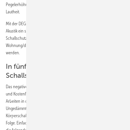
Pegelerhöhung um 3 dB(A) führt zu einer Verdopplung der subjektiven
Lautheit.
Mit der DEGA Empfehlung 103 bietet die Deutsche Gesellschaft für
Akustik ein stark differenziertes Schema verschiedener
Schallschutzklassen an. Mit dem Schallschutzausweis kann die
Wohnung/das Gebäude – ähnlich dem Energiepass – klassifiziert
werden.
In fünf Schritten zu sicherem
Schallschutz
Das negative Image von Schallschutz als unverhältnismäßiger Zeit-
und Kostenfaktor verleitet immer mehr Baubeteiligte zu nachlässigem
Arbeiten in diesem Bereich der Technischen Gebäudeausrüstung.
Ungedämmte Leitungen, nicht entkoppelte Sanitärkeramik und
Körperschallkontakte zur Trockenbauinstallation sind die häufigste
Folge. Einfach umzusetzen und in die Baupraxis zu integrieren, sind