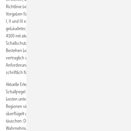
Richtlinie beinhaltet konkrete Vorschläge und werkvertragliche
Vorgaben für einen erhöhten Schallschutz. Mit den Schallschutzstufen
I, II und III erfolgt eine Differenzierung der akustischen Qualität
gebäudetechnischer Anlagen. Als Mindeststandard ist die SSt II VDI
4100 mit akustischen Werten, die in der Regel einen zeitgemäßen
Schallschutz mittlerer Art und Güte gewährleisten, festgelegt.
Bestehen besondere Komfortansprüche, sollte SSt III explizit
vertraglich vereinbart werden. Generell sollten schalltechnische
Anforderungen abgestimmt und zwischen den Vertragsparteien
schriftlich fixiert werden.
Aktuelle Erkenntnisse und einschlägige Gerichtsurteile legen
Schallpegel im privaten Wohnbereich deutlich unter 30 dB(A), am
besten unter 25 dB(A) nahe. Erst in diesen schalltechnischen
Regionen sind die unzureichenden Werte der DIN 4109 und der SSt I
überflügelt und die Ruhe im Haus flächendeckend sichergestellt. Nicht
täuschen: Diese paar dB(A) Unterschied machen in der subjektiven
Wahrnehmung tatsächlich eine Menge aus. Bereits eine