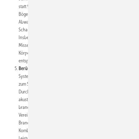
statt 90°-Bögen die akustisch günstigere Alternative mit 2 x 45°-
Bögen einzusetzen. Für Guss- und Kunststoff-
Abwasserleitungen stehen mit MSA 4 und MSA 9 spezielle
Schallschutz-Dämm-Manschetten zur Verfügung.
Insbesondere auch für komplizierte Formstückgeometrien von
Missel. Konsequenterweise hat sich die durchgängige
Körperschallentkopplung auch auf die Verwendung
entsprechender Rohrschellen zu erstrecken (
Bild 5
).
Berücksichtigung weiterer TGA-Schnittstellen:
Viele
Systeme und Anlagen in der Haustechnik erfordern zusätzlich
zum Schallschutz die Beachtung weiterer Regelwerke. Bei
Durchführungen durch Wände und Decken sind nicht nur die
akustischen Anforderungen, sondern oft auch
brandschutztechnische Bestimmungen zu berücksichtigen. Zur
Vereinfachung bietet der Markt mit entsprechenden
Brandschutz-Dämm-Manschetten gute und sichere
Kombinationen beider Bereiche. Werkvertragliche
Leistungsziele werden damit umfassend erfüllt (
Bild 6
).