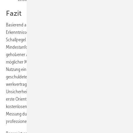
Fazit
Basierend auf der gängigen Rechtsprechung, den gesundheitlichen
Erkenntnissen und den allgemeinen Regeln der Technik (aRdT) sind
Schallpegel von 30 dB(A) im fremden Bereich als absolute
Mindestanforderung geschuldet. Im Zusammenhang mit Komfort und
gehobener Ausstattung sind Schallpegel von 25 dB(A) als technisch
möglicher Maßstab anzulegen. Zudem ist in Räumen der eigenen
Nutzung ein maximaler Schallpegel von 30 dB(A) anzustreben. Das
geschuldete Schallschutzniveau im Voraus abzustimmen und
werkvertraglich zu vereinbaren, sorgt für klare Verhältnisse. Herrscht
Unsicherheit über auftretende Schallpegel, ist für jedermann eine
erste Orientierung einfach möglich. Per Smartphone lässt sich mit
kostenlosen Schallpegelmess-Apps auf die Schnelle eine erste
Messung durchführen. Sichere Ergebnisse kann später
professionelles Mess-Equipment liefern.