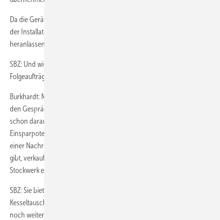
Da die Geräte im Starterpaket fertig konfiguriert sind, verliere ich bei
der Installation kaum Zeit und kann die Kunden gleich an das Gerät
heranlassen.
SBZ: Und wie sieht es mit späteren Erweiterungen, sprich
Folgeaufträgen, aus?
Burkhardt: Mit Evohome lassen sich insgesamt acht Räume regeln. Bei
den Gesprächen während der Installation weise ich die Kunden
schon darauf hin, dass gerade bei den wenig genutzten Räumen die
Einspar­potenziale am größten sind. So kommt es denn häufig noch zu
einer Nachrüstung für Nebenräume. Wenn es mehr als acht Räume
gibt, verkaufen wir gerne ein zweites System, beispielsweise für jedes
Stockwerk eines.
SBZ: Sie bieten die Einzelraumregelung gemeinsam mit dem
Kesseltausch an und sind damit recht erfolgreich. Beschreiten Sie
noch weitere Vermarktungswege?