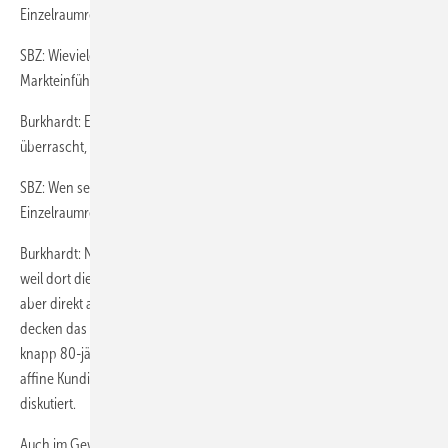
Einzelraumregelung ein offenes Ohr.
SBZ: Wieviele der Einzelraumregelungen haben Sie seit der
Markteinführung verkauft?
Burkhardt: Es sind bislang rund 40 Stück. Wir waren positiv
überrascht, wie gut das Produkt bei unseren Kunden ankommt.
SBZ: Wen sehen Sie als wichtigste Ziel­gruppe für
Einzelraumregelungen mit Funktechnologie?
Burkhardt: Natürlich sind die Berufstätigen die optimale Zielgruppe,
weil dort die Einsparpotenziale am größten sind. Man muss die Leute
aber direkt auf die Vorteile ansprechen. Unsere Kunden für Evohome
decken das ganze Spektrum ab. Wir haben das System sogar bei einer
knapp 80-jährigen Dame eingebaut, die allerdings eine sehr technik­
affine Kundin ist, die auch bei der Optimierung der Heizkurve mit
diskutiert.
Auch im Gewerbebereich ist das Produkt interessant. Wir haben die