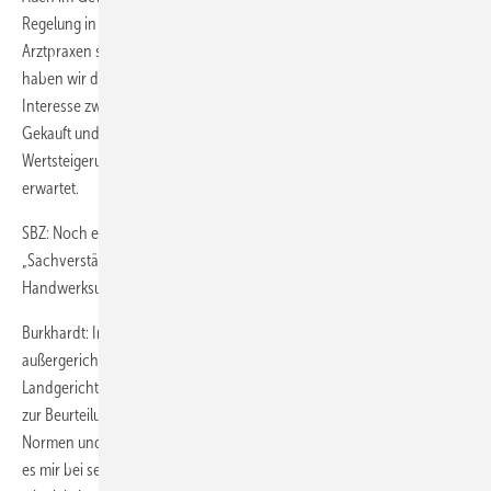
Regelung in einem Ingenieurbüro installiert. Kanzleien oder
Arztpraxen sehen wir ebenfalls als geeignete Adressen. Bei Mietern
haben wir die Erfahrung gemacht, dass im höherwertigen Bereich das
Interesse zwar da ist, die Bereitschaft zu Investieren fehlt allerdings.
Gekauft und installiert wird dann durch den Hausbesitzer, der eine
Wertsteigerung seiner Immobilie durch die Energiesparmaßnahme
erwartet.
SBZ: Noch eine Abschlussfrage: Auf Ihrer Visitenkarte steht
„Sachverständiger für Haustechnik“. Kommen Sie als
Handwerksunternehmer überhaupt noch dazu?
Burkhardt: Im Rahmen des zeitlich Möglichen mache ich
außergerichtliche Gutachten und unter anderem Gutachten für das
Landgericht Stuttgart. Mein Ziel dabei ist, dass ich aus Fehlern, die mir
zur Beurteilung vorgelegt werden, lerne und dass ich fit bleibe in
Normen und Vorschriften. Als Neben­effekt für den Betrieb verschafft
es mir bei sehr anspruchsvollen Kunden wie Ingenieuren, von denen