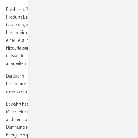
Burkhardt: Ja, wir legen unserem Schriftverkehr einen Flyer des
Produkts bei, aber erfolgreicher ist auf jeden Fall ein persönliches
Gespräch, bei dem der Kunde das Gerät anfassen und damit etwas
herumspielen kann. Deswegen haben wir das System kürzlich auf
einer Leistungsschau in Leinfelden-Echterdingen, wo wir unsere
Niederlassung haben, vorgestellt. Die Leute waren interessiert und es
entstanden erfolgversprechende Kontakte, die wir derzeit noch
abarbeiten.
Darüber hinaus werben wir gelegentlich in Zeitungen. Allerdings
beschränken wir uns dabei auf hochwertige, regionale Illustrierte, mit
denen wir auch unser anspruchsvolles Klientel erreichen.
Bewährt hat sich auch die Vermarktung über einen Kollegen mit einem
Malerbetrieb. Im Sanitärbereich arbeiten wir viel im Verbund mit
anderen Handwerksbetrieben. Der Maler, der durch das Thema
Dämmung ebenfalls als kompetenter Ansprechpartner in Sachen
Energieeinsparung akzeptiert wird, findet auch bei der