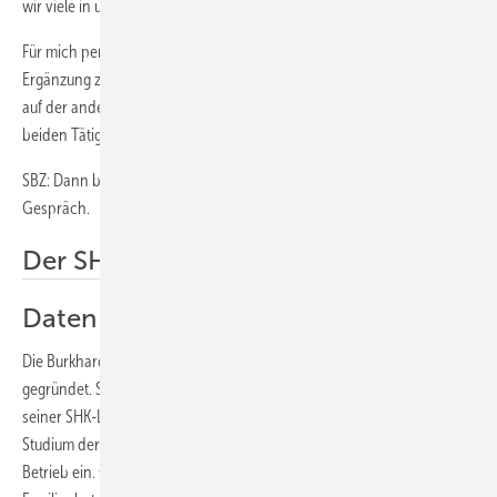
wir viele in unserem Portfolio haben, auch einen gewissen Respekt.
Für mich persönlich ist die Gutachtertätigkeit eine Abwechslung und
Ergänzung zur Tätigkeit im Handwerksbetrieb. Allerdings möchte ich
auf der anderen Seite auch nicht ständig als Gutachter arbeiten. Die
beiden Tätigkeiten ergänzen sich sehr schön.
SBZ: Dann bedanken wir uns jetzt herzlich für dieses interessante
Gespräch.
Der SHK-Betrieb
Daten und Fakten
Die Burkhardt GmbH wurde im Jahr 1999 von Rainer Burkhardt
gegründet. Sohn Michael, unser Interviewpartner, stieg 2006 nach
seiner SHK-Lehre bei der Firma Alban Bosch in Stuttgart und seinem
Studium der Versorgungstechnik an der Hochschule Esslingen in den
Betrieb ein. Geführt wird das Unternehmen heute als reiner