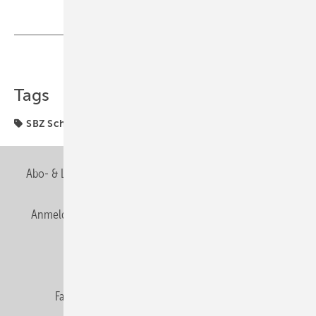
Teilen
Link kopieren
Tags
SBZ Schwerpunkt
Abo- & Leserservice
AGB
Alle Inhalte chronologisch
Anmelden
Anmeldung & Registrierung
Newsletter
Datenschutz
E-Paper
Editor's choice
Fachbeiträge
Gentner Verlag
Impressum