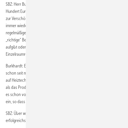
SBZ: Herr Burkhardt, im Preissegment von sagen wir mal „ein paar
Hundert Euro“ gibt es viele schöne Produkte zum Energie sparen oder
zur Verschönerung des Bades. Die Industrie fordert das Handwerk
immer wieder auf, diese Produkte aktiv zu vermarkten, damit der
regelmäßige Kontakt zur Kundschaft erhalten bleibt und damit der
„richtige“ Betrieb angerufen wird, wenn der alte Kessel seinen Geist
aufgibt oder das neue Bad ansteht. Sie haben bei der
Einzelraumregelung Evohome von Honeywell zugegriffen.
Burkhardt: Energieeffizienz ist ein Steckenpferd von mir – und zwar
schon seit meinem Studium der Versorgungstechnik, bei dem ich mich
auf Heiztechnik spezialisiert habe. Bei Evohome sind wir eingestiegen,
als das Produkt Ende 2009 auf den Markt gekommen ist. Wir lernten
es schon vorher als Prototyp kennen und bauten es im eigenen Haus
ein, so dass wir bereits Erfahrungen sammeln konnten.
SBZ: Über welche Wege vermarkten Sie dieses Produkt am
erfolgreichsten?