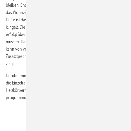
bleiben Kinderzimmer kalt, so lange die Jungen zur Schule sind, und
das Wohnzimmer wird an Wochentagen erst gegen Abend aufgeheizt.
Dafür ist das Bad am Morgen bereits schön warm, wenn der Wecker
klingelt. Die Kommunikation zwischen Stellmotoren und Bediengerät
erfolgt über Funktechnologie, so dass keine Schlitze geklopft werden
müssen. Das System ist deshalb gut zur Nachrüstung geeignet und
kann von vermarktungsaktiven Handwerkern als Tür­öffner und
Zusatzgeschäft genutzt werden, wie unser Beispiel hier im Interview
zeigt.
Darüber hinaus bietet Honeywell ein breites Spektrum an Geräten für
die Einzelraumregelung an – angefangen mit einem elektronischen
Heizkörperregler, bei dem sich bereits komplette Wochenprofile
programmieren lassen.