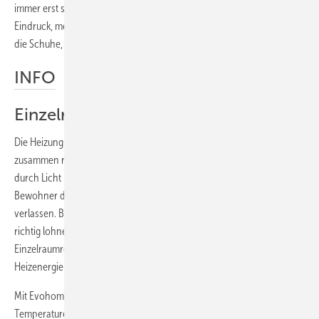
immer erst seinen Chef fragen muss, macht das einen schlechten
Eindruck, meint Michael Burkhardt. Sauberes Aufteten, Überzieher für
die Schuhe, ordentliche Firmenfahrzeuge usw. sind obligatorisch.
INFO
Einzelraumregelungen
Die Heizung mit 75 % und Warmwasser mit 12 % verursachen
zusammen rund 87 % der Energiekosten im Wohnhaus. Der Verbrauch
durch Licht hingegen liegt bei nur 3 %. Dennoch machen die meisten
Bewohner das Licht aus, wenn sie für eine gewisse Zeit den Raum
verlassen. Bei der Heizung macht das niemand, obwohl es sich hier
richtig lohnen würde, wie die obigen Zahlen zeigen.
Einzelraumregelungen sollen bei voll Berufstätigen bis zu 30 %
Heizenergie einsparen.
Mit Evohome bietet Honeywell ein neues Produkt an, mit dem sich
Temperaturen für bis zu acht Räume über Zeitprofile regeln lassen. So