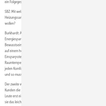
ein Folgegeschäft.
SBZ: Mit welchen Argumenten bringen Sie Ihre Kunden dazu, sich zur
Heizungssanierung auch noch eine Einzelraumregelung zulegen zu
wollen?
Burkhardt: Am besten ist es, das Beratungsgespräch mit den
Energiesparpotenzialen zu beginnen. Dabei wecke ich zuerst das
Bewusstsein, dass Wohnräume in Abwesenheitszeiten völlig unnötig
auf einem hohen Temperaturniveau gehalten werden, dass ein hohes
Einsparpotenzial durch das zeitweise kontrollierte Absenken der
Raumtemperaturen besteht und dass das automatisch und ohne
jeden Komfortverlust gemacht werden kann. Dies ist vielen Leuten neu
und so muss man ihnen ein bisschen auf die Sprünge helfen.
Der zweite wichtige Punkt ist die Bedienbarkeit. Hier macht meinen
Kunden die 2-wöchige Testphase die Entscheidung leicht. Wenn die
Leute erst einmal mit dem Gerät experimentieren können und wenn
sie das leicht ablesbare und von hinten beleuchtete Touchpanel