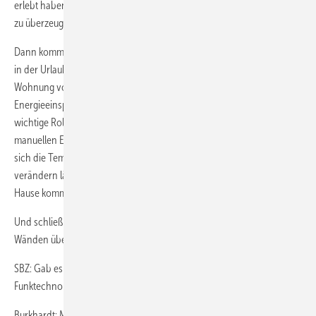
erlebt haben, sind sie auch von der einfachen Bedienstrategie schnell
zu überzeugen.
Dann kommt im Gespräch oft die Frage nach Temperaturabsenkung
in der Urlaubszeit, ob man bei der Rückkehr wieder eine warme
Wohnung vorfinden kann. Auch der Komfort, der trotz
Energieeinsparung in jedem Fall gewährleistet sein soll, spielt eine
wichtige Rolle. Hier hilft der Hinweis auf die Möglichkeit eines
manuellen Eingriffs ohne Änderung der Programmierung, mit dem
sich die Temperatur bis zum nächsten automatischen Schaltpunkt
verändern lässt, wenn man zum Beispiel mal früher als erwartet nach
Hause kommt.
Und schließlich ist auch die Funktechnologie, die das Aufschlitzen von
Wänden überflüssig macht, ein gutes Argument für das Produkt.
SBZ: Gab es Diskussionen um Strahlungsbelastungen durch die
Funktechnologie?
Burkhardt: Mit solchen Einwänden komme ich leicht zurecht. Ein