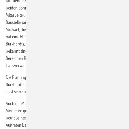
Familienbetrieb von Rainer Burkhardt, seiner Frau Evi und seinen
beiden Söhnen Michael und Herbert. Angestellt sind derzeit 20
Mitarbeiter, leitende Meister gibt es jedoch keine. Die
Baustellenaufsicht teilen sich Rainer Burkhardt und sein Sohn
Michael, die auf eine hohe Präsenz beim Kunden Wert legen. Die Firma
hat eine Niederlassung in Leinfelden-Echterdingen, dem Wohnort der
Burkhardts, da sie dort aufgrund einer aktiven Vereinsarbeit sehr
bekannt sind. Der Handwerksbetrieb arbeitet überwiegend in den
Bereichen Renovierung und Kundendienst bei Privatpersonen und
Hausverwaltungen.
Die Planung und Projektierung erfolgt im eigenen Haus. Michael
Burkhardt findet es wichtig, dass alles aus einem Guss ist, denn so
lässt sich später die praktische Ausführung viel besser steuern.
Auch die Mitarbeiterschulung hat einen hohen Stellenwert. Die
Monteure gehen regelmäßig auf Firmenschulungen und werden
betriebsintern fortgebildet – sowohl fachlich als auch in Sachen
Auftreten beim Kunden. Wenn der Monteur nicht Bescheid weiß und