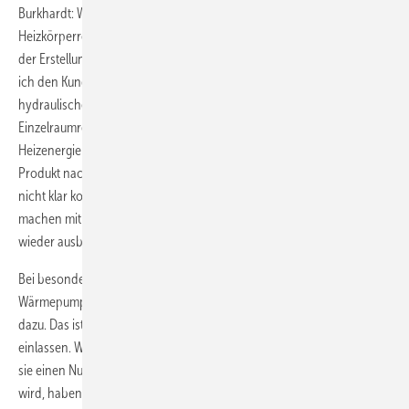
Burkhardt: Wir bieten das Starterpaket mit vier elektronischen
Heizkörperreglern gemeinsam mit dem Kesseltausch an. Da ich vor
der Erstellung des Angebots die gesamte Heizanlage besichtige, kann
ich den Kunden umfänglich beraten, zum Beispiel auch in Sachen
hydraulischer Abgleich. Dann erkläre ich, dass ich mit der
Einzelraumregelung noch ein Produkt anbieten kann, das zu­sätzlich
Heizenergie einspart. Wir räumen den Kunden die Möglichkeit ein, das
Produkt nach zwei Wochen zurückzugeben, wenn sie mit der Technik
nicht klar kommen, sie können es also unverbindlich testen. Viele
machen mit und wir haben bislang noch kein installiertes Gerät
wieder ausbauen müssen.
Bei besonders hochwertigen Heizanlagen, zum Beispiel bei
Wärmepumpen, geben wir die Einzelraumregelung sogar als Bonbon
dazu. Das ist besser als Rabattschlachten, auf die wir uns nicht
einlassen. Wir geben den Kunden lieber etwas oben drauf, von dem
sie einen Nutzen haben. Da das System in der Regel später erweitert
wird, haben wir auch bei einer kostenlosen Installation meistens noch