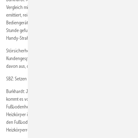
Vergleich mit dem Mobiltelefon, das den ganzen Tag über Strahlung
emittiert, reicht eigentlich aus. Für die Kommunikation zwischen dem
Bediengerät und den Reglern wird am Tag weniger als ­eine viertel
Stunde gefunkt und die Sendeleistung beträgt nur ein Bruchteil der
Handy-Strahlung.
Störsicherheit oder Wechselwirkungen mit anderen Funkgeräten ist in
Kundengesprächen kein Thema. Die Leute gehen offensichtlich
davon aus, dass das funktioniert.
SBZ: Setzen Sie die Regelung auch bei Flächenheizungen ein?
Burkhardt: Ja, und auch ein Mischbetrieb ist einfach möglich. Oft
kommt es vor, dass die Räume im Erdgeschoss mit
Fußbodenheizungen versorgt werden und im Obergeschoss
Heizkörper installiert sind. Das Bediengerät kommuniziert dann mit
den Fußbodenheizungsreglern in den Verteilern und mit den
Heizkörperreglern.