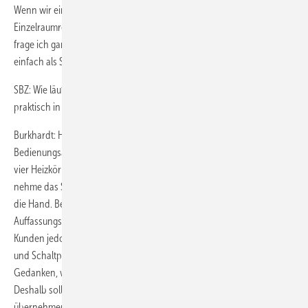
Wenn wir eine neue Flächenheizung verlegen, biete ich das
Einzelraumregelungssystem Evohome sogar grundsätzlich mit an. Da
frage ich gar nicht beim Kunden, ob er das so will, ich sehe das
einfach als Stand der Technik an.
SBZ: Wie läuft die Inbetriebnahme ab? Wie führen Sie also Ihre Kunden
praktisch in die neue Technik ein?
Burkhardt: Hier nehme ich mir Zeit, denn die Kunden sollen ohne
Bedienungsanleitung mit dem Gerät klar kommen. Ich montiere die
vier Heizkörpergeräte des Starterpakets in den zentralen Räumen,
nehme das Steuergerät aus der Halterung und gebe es den Kunden in
die Hand. Beim Erklären merke ich recht schnell, wie weit es mit der
Auffassungsgabe in Sachen Technik her ist. Meistens lernen die
Kunden jedoch sehr schnell, wie einfach sich die Räume anwählen
und Schaltpunkte ändern lassen. Im Vorfeld macht sich kaum jemand
Gedanken, welche Schaltzeiten und Temperaturen sinnvoll sind.
Deshalb sollten die Kunden in der Lage sein, das später selbst zu
übernehmen, was in der Praxis auch gut funktioniert.